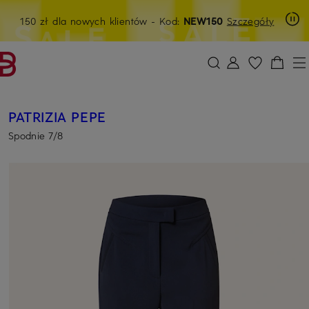
Last Chance: ekstra -15% na wyprzedaż
LAST26
150 zł dla nowych klientów
- Kod:
NEW150
Szczegóły
PRZEJDŹ DO GŁÓWNEJ TREŚCI
PRZEJDŹ DO WYSZUKIWANIA
PATRIZIA PEPE
Spodnie 7/8