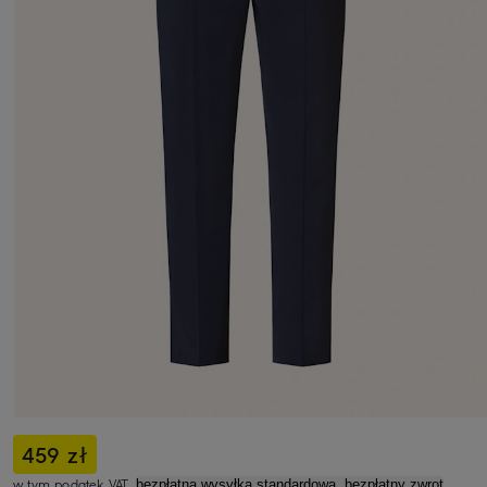
459 zł
w tym podatek VAT,
bezpłatna wysyłka standardowa, bezpłatny zwrot