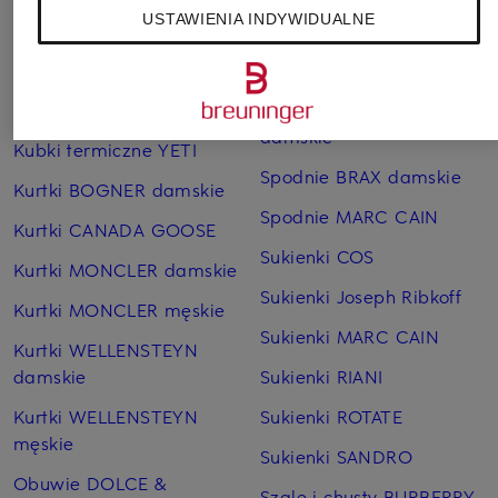
Bransoletki i bangle
Pierścionki TIFFANY & Co.
USTAWIENIA INDYWIDUALNE
TIFFANY & Co.
Płaszcze puchowe Marc
Czapki MONCLER
O'Polo
Jeansy CAMBIO
Sneakersy GUCCI
damskie
Kubki termiczne YETI
Spodnie BRAX damskie
Kurtki BOGNER damskie
Spodnie MARC CAIN
Kurtki CANADA GOOSE
Sukienki COS
Kurtki MONCLER damskie
Sukienki Joseph Ribkoff
Kurtki MONCLER męskie
Sukienki MARC CAIN
Kurtki WELLENSTEYN
damskie
Sukienki RIANI
Kurtki WELLENSTEYN
Sukienki ROTATE
męskie
Sukienki SANDRO
Obuwie DOLCE &
Szale i chusty BURBERRY