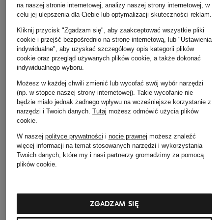
na naszej stronie internetowej, analizy naszej strony internetowej, w
celu jej ulepszenia dla Ciebie lub optymalizacji skuteczności reklam.
BRAX
+ rabat promocyjny
+ rabat promocyjny
Kliknij przycisk "Zgadzam się", aby zaakceptować wszystkie pliki
Spodnie MARON
cookie i przejść bezpośrednio na stronę internetową, lub "Ustawienia
PESERICO
MORE & MORE
indywidualne", aby uzyskać szczegółowy opis kategorii plików
539 zł
Spodnie 7/8
Spodnie HEDY
cookie oraz przegląd używanych plików cookie, a także dokonać
indywidualnego wyboru.
1 365 zł
345 zł
Możesz w każdej chwili zmienić lub wycofać swój wybór narzędzi
Najniższa cena:
Najniższa cena:
293,25
(np. w stopce naszej strony internetowej). Takie wycofanie nie
1 160,25 zł
Cena regularna:
435 z
będzie miało jednak żadnego wpływu na wcześniejsze korzystanie z
Cena regularna:
1 819 zł
narzędzi i Twoich danych.
Tutaj
możesz odmówić użycia plików
cookie
.
W naszej
polityce prywatności
i
nocie prawnej
możesz znaleźć
więcej informacji na temat stosowanych narzędzi i wykorzystania
Twoich danych, które my i nasi partnerzy gromadzimy za pomocą
plików cookie.
Pozostałe kategorie
ZGADZAM SIĘ