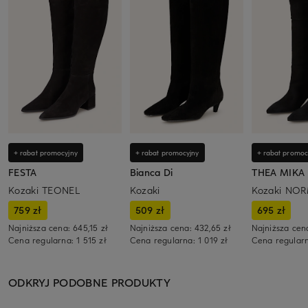
+ rabat promocyjny
+ rabat promocyjny
+ rabat promoc
FESTA
Bianca Di
THEA MIKA
Kozaki TEONEL
Kozaki
Kozaki NO
759 zł
509 zł
695 zł
Najniższa cena:
645,15 zł
Najniższa cena:
432,65 zł
Najniższa cen
Cena regularna:
1 515 zł
Cena regularna:
1 019 zł
Cena regular
ODKRYJ PODOBNE PRODUKTY