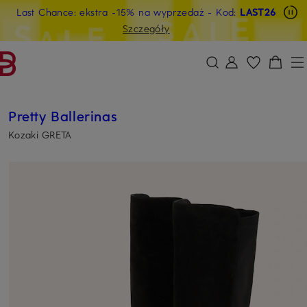
Last Chance: ekstra -15% na wyprzedaż
- Kod:
LAST26
PRZEJDŹ DO GŁÓWNEJ TREŚCI
PRZEJDŹ DO WYSZUKIWANIA
Szczegóły
Pretty Ballerinas
Kozaki GRETA