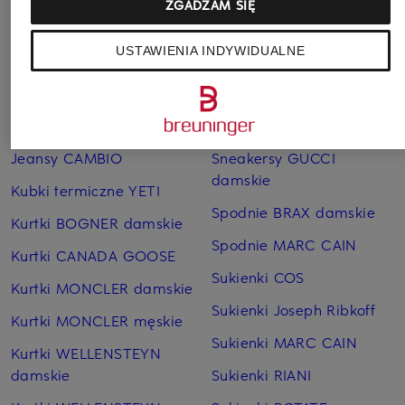
ZGADZAM SIĘ
Pozostałe kategorie
USTAWIENIA INDYWIDUALNE
Bransoletki i bangle
Pierścionki TIFFANY & Co.
TIFFANY & Co.
Płaszcze puchowe Marc
Czapki MONCLER
O'Polo
Jeansy CAMBIO
Sneakersy GUCCI
damskie
Kubki termiczne YETI
Spodnie BRAX damskie
Kurtki BOGNER damskie
Spodnie MARC CAIN
Kurtki CANADA GOOSE
Sukienki COS
Kurtki MONCLER damskie
Sukienki Joseph Ribkoff
Kurtki MONCLER męskie
Sukienki MARC CAIN
Kurtki WELLENSTEYN
damskie
Sukienki RIANI