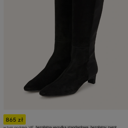
865 zł
w tym podatek VAT,
bezpłatna wysyłka standardowa, bezpłatny zwrot