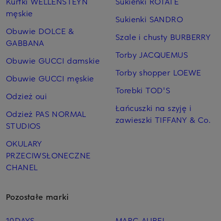
Kurtki WELLENSTEYN
Sukienki ROTATE
męskie
Sukienki SANDRO
Obuwie DOLCE &
Szale i chusty BURBERRY
GABBANA
Torby JACQUEMUS
Obuwie GUCCI damskie
Torby shopper LOEWE
Obuwie GUCCI męskie
Torebki TOD'S
Odzież oui
Łańcuszki na szyję i
Odzież PAS NORMAL
zawieszki TIFFANY & Co.
STUDIOS
OKULARY
PRZECIWSŁONECZNE
CHANEL
Pozostałe marki
10DAYS
MARC AUREL