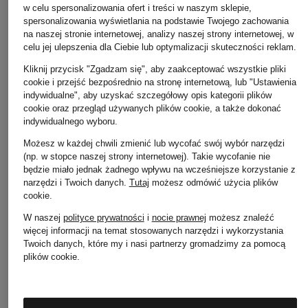
w celu spersonalizowania ofert i treści w naszym sklepie,
spersonalizowania wyświetlania na podstawie Twojego zachowania
na naszej stronie internetowej, analizy naszej strony internetowej, w
celu jej ulepszenia dla Ciebie lub optymalizacji skuteczności reklam.
Kliknij przycisk "Zgadzam się", aby zaakceptować wszystkie pliki
cookie i przejść bezpośrednio na stronę internetową, lub "Ustawienia
PETER KAISER
+ rabat promocyjny
+ rabat promocyjny
indywidualne", aby uzyskać szczegółowy opis kategorii plików
Kozaki
cookie oraz przegląd używanych plików cookie, a także dokonać
darling harbour
darling harbour
indywidualnego wyboru.
1 249 zł
Kozaki
Kozaki
Możesz w każdej chwili zmienić lub wycofać swój wybór narzędzi
(np. w stopce naszej strony internetowej). Takie wycofanie nie
589 zł
589 zł
będzie miało jednak żadnego wpływu na wcześniejsze korzystanie z
Najniższa cena:
Najniższa cena:
narzędzi i Twoich danych.
Tutaj
możesz odmówić użycia plików
500,65 zł
500,65 zł
cookie
.
Cena regularna:
1 185 zł
Cena regularna:
1 185
W naszej
polityce prywatności
i
nocie prawnej
możesz znaleźć
więcej informacji na temat stosowanych narzędzi i wykorzystania
Twoich danych, które my i nasi partnerzy gromadzimy za pomocą
plików cookie.