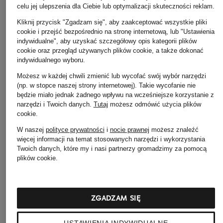
+ rabat promocyjny
+ rabat promocyjny
+ rabat promocyjny
celu jej ulepszenia dla Ciebie lub optymalizacji skuteczności reklam.
TOMMY HILFIGER
Marc O'Polo
Marc O'Polo
Kliknij przycisk "Zgadzam się", aby zaakceptować wszystkie pliki
cookie i przejść bezpośrednio na stronę internetową, lub "Ustawienia
Kurtka wierzchnia
Kurtka wierzchnia
Kurtka wierzchnia
indywidualne", aby uzyskać szczegółowy opis kategorii plików
309 zł
405 zł
275 zł
cookie oraz przegląd używanych plików cookie, a także dokonać
indywidualnego wyboru.
Najniższa cena:
262,65 zł
Najniższa cena:
Najniższa cena:
233,75
Cena regularna:
569 zł
364,50 zł
Cena regularna:
589 z
Możesz w każdej chwili zmienić lub wycofać swój wybór narzędzi
Cena regularna:
809 zł
(np. w stopce naszej strony internetowej). Takie wycofanie nie
będzie miało jednak żadnego wpływu na wcześniejsze korzystanie z
narzędzi i Twoich danych.
Tutaj
możesz odmówić użycia plików
cookie
.
W naszej
polityce prywatności
i
nocie prawnej
możesz znaleźć
więcej informacji na temat stosowanych narzędzi i wykorzystania
Twoich danych, które my i nasi partnerzy gromadzimy za pomocą
plików cookie.
Pozostałe kategorie
ZGADZAM SIĘ
Bransoletki i bangle
Pierścionki TIFFANY & Co.
TIFFANY & Co.
USTAWIENIA INDYWIDUALNE