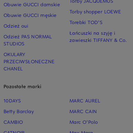
Torby JACQUEMUS
Obuwie GUCCI damskie
Torby shopper LOEWE
Obuwie GUCCI męskie
Torebki TOD'S
Odzież oui
Łańcuszki na szyję i
Odzież PAS NORMAL
zawieszki TIFFANY & Co.
STUDIOS
OKULARY
PRZECIWSŁONECZNE
CHANEL
Pozostałe marki
10DAYS
MARC AUREL
Betty Barclay
MARC CAIN
CAMBIO
Marc O'Polo
CATNOIR
Max Mara