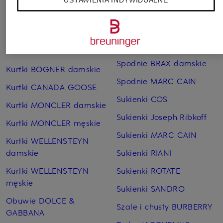
Płaszcze puchowe Marc
Czapki MONCLER
O'Polo
Jeansy CAMBIO
Sneakersy GUCCI
damskie
Kubki termiczne YETI
Spodnie BRAX damskie
Kurtki BOGNER damskie
Spodnie MARC CAIN
Kurtki CANADA GOOSE
Sukienki COS
Kurtki MONCLER damskie
Sukienki Joseph Ribkoff
Kurtki MONCLER męskie
Sukienki MARC CAIN
Kurtki WELLENSTEYN
damskie
Sukienki RIANI
Kurtki WELLENSTEYN
Sukienki ROTATE
męskie
Sukienki SANDRO
Obuwie DOLCE &
Szale i chusty BURBERRY
GABBANA