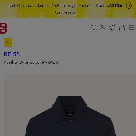
Last Chance: ekstra -15% na wyprzedaż
- Kod:
LAST26
PRZEJDŹ DO GŁÓWNEJ TREŚCI
PRZEJDŹ DO WYSZUKIWANIA
Szczegóły
REISS
Kurtka Overjacket PARKER