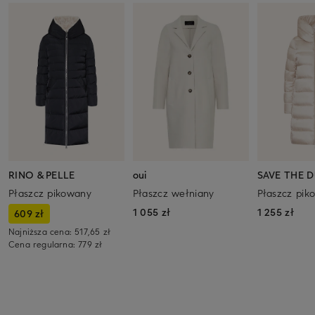
RINO & PELLE
oui
SAVE THE 
Płaszcz pikowany
Płaszcz wełniany
Płaszcz pik
1 055 zł
1 255 zł
609 zł
Najniższa cena:
517,65 zł
Cena regularna:
779 zł