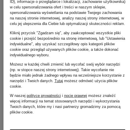
ID), informacje o przeglądarce i lokalizacji, zachowanie użytkownika)
w celu spersonalizowania ofert i treści w naszym sklepie,
spersonalizowania wyświetlania na podstawie Twojego zachowania
na naszej stronie internetowej, analizy naszej strony internetowej, w
celu jej ulepszenia dla Ciebie lub optymalizacji skuteczności reklam.
Kliknij przycisk "Zgadzam się", aby zaakceptować wszystkie pliki
cookie i przejść bezpośrednio na stronę internetową, lub "Ustawienia
indywidualne", aby uzyskać szczegółowy opis kategorii plików
CANADA GOOSE
WELLENSTEYN
WELLENSTEYN
cookie oraz przegląd używanych plików cookie, a także dokonać
indywidualnego wyboru.
Płaszcz puchowy
Płaszcz pikowany
Płaszcz pikowany
CLAIR
BOUTIQUE EXTRA
CORDOBA LONG
Możesz w każdej chwili zmienić lub wycofać swój wybór narzędzi
LONG z izolacją
(np. w stopce naszej strony internetowej). Takie wycofanie nie
4 760 zł
1 299 zł
będzie miało jednak żadnego wpływu na wcześniejsze korzystanie z
DUPONT™
narzędzi i Twoich danych.
Tutaj
możesz odmówić użycia plików
SORONA®
cookie
.
1 299 zł
W naszej
polityce prywatności
i
nocie prawnej
możesz znaleźć
więcej informacji na temat stosowanych narzędzi i wykorzystania
Twoich danych, które my i nasi partnerzy gromadzimy za pomocą
plików cookie.