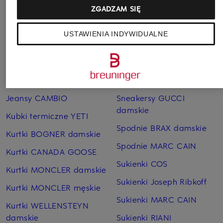
ZGADZAM SIĘ
Pozostałe kategorie
USTAWIENIA INDYWIDUALNE
Bransoletki i bangle
Pierścionki TIFFANY & Co.
TIFFANY & Co.
Płaszcze puchowe Marc
Czapki MONCLER
O'Polo
Jeansy CAMBIO
Sneakersy GUCCI
damskie
Kubki termiczne YETI
Spodnie BRAX damskie
Kurtki BOGNER damskie
Spodnie MARC CAIN
Kurtki CANADA GOOSE
Sukienki COS
Kurtki MONCLER damskie
Sukienki Joseph Ribkoff
Kurtki MONCLER męskie
Sukienki MARC CAIN
Kurtki WELLENSTEYN
damskie
Sukienki RIANI