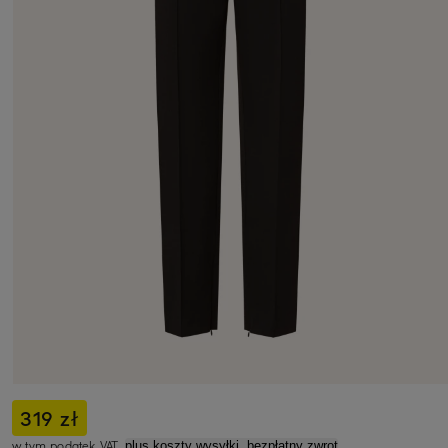
319 zł
w tym podatek VAT,
plus koszty wysyłki, bezpłatny zwrot