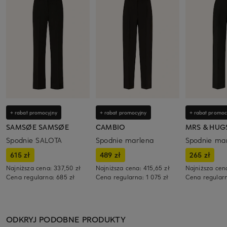
+ rabat promocyjny
+ rabat promocyjny
+ rabat promoc
SAMSØE SAMSØE
CAMBIO
MRS & HUG
Spodnie SALOTA
Spodnie marlena
Spodnie ma
615 zł
489 zł
265 zł
Najniższa cena:
337,50 zł
Najniższa cena:
415,65 zł
Najniższa cen
Cena regularna:
685 zł
Cena regularna:
1 075 zł
Cena regular
ODKRYJ PODOBNE PRODUKTY