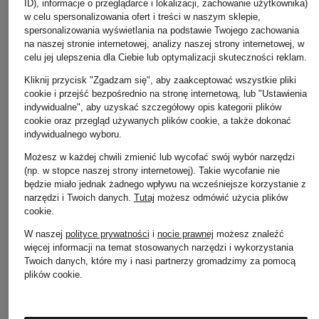
ID), informacje o przeglądarce i lokalizacji, zachowanie użytkownika)
w celu spersonalizowania ofert i treści w naszym sklepie,
spersonalizowania wyświetlania na podstawie Twojego zachowania
na naszej stronie internetowej, analizy naszej strony internetowej, w
celu jej ulepszenia dla Ciebie lub optymalizacji skuteczności reklam.
Kliknij przycisk "Zgadzam się", aby zaakceptować wszystkie pliki
cookie i przejść bezpośrednio na stronę internetową, lub "Ustawienia
TIGER OF SWEDEN
MARC CAIN
CAMBIO
indywidualne", aby uzyskać szczegółowy opis kategorii plików
cookie oraz przegląd używanych plików cookie, a także dokonać
Spodnie Marlene IRIT
Spodnie
Spodnie marlena A
indywidualnego wyboru.
909 zł
745 zł
849 zł
Możesz w każdej chwili zmienić lub wycofać swój wybór narzędzi
(np. w stopce naszej strony internetowej). Takie wycofanie nie
będzie miało jednak żadnego wpływu na wcześniejsze korzystanie z
narzędzi i Twoich danych.
Tutaj
możesz odmówić użycia plików
cookie
.
W naszej
polityce prywatności
i
nocie prawnej
możesz znaleźć
więcej informacji na temat stosowanych narzędzi i wykorzystania
Twoich danych, które my i nasi partnerzy gromadzimy za pomocą
plików cookie.