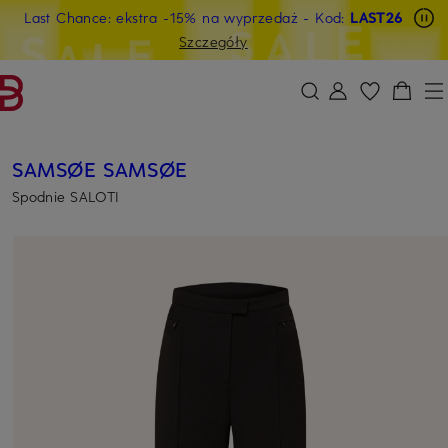
Last Chance: ekstra -15% na wyprzedaż
- Kod:
LAST26
PRZEJDŹ DO GŁÓWNEJ TREŚCI
PRZEJDŹ DO WYSZUKIWANIA
Szczegóły
SAMSØE SAMSØE
Spodnie SALOTI