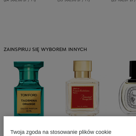
ZAINSPIRUJ SIĘ WYBOREM INNYCH
TOM FORD BEAUTY
Maison Francis
diptyque
Twoja zgoda na stosowanie plików cookie