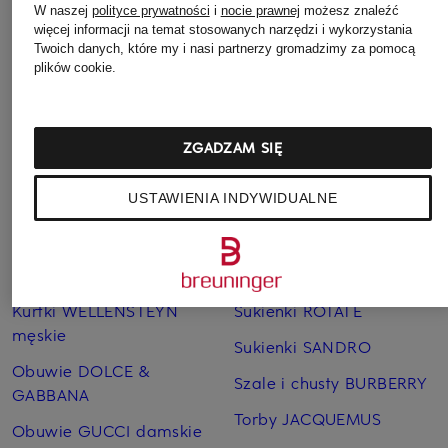
W naszej
polityce prywatności
i
nocie prawnej
możesz znaleźć
więcej informacji na temat stosowanych narzędzi i wykorzystania
Jeansy CAMBIO
Sneakersy GUCCI
Twoich danych, które my i nasi partnerzy gromadzimy za pomocą
damskie
Kubki termiczne YETI
plików cookie.
Spodnie BRAX damskie
Kurtki BOGNER damskie
Spodnie MARC CAIN
Kurtki CANADA GOOSE
ZGADZAM SIĘ
Sukienki COS
Kurtki MONCLER damskie
USTAWIENIA INDYWIDUALNE
Sukienki Joseph Ribkoff
Kurtki MONCLER męskie
Sukienki MARC CAIN
Kurtki WELLENSTEYN
damskie
Sukienki RIANI
Kurtki WELLENSTEYN
Sukienki ROTATE
męskie
Sukienki SANDRO
Obuwie DOLCE &
Szale i chusty BURBERRY
GABBANA
Torby JACQUEMUS
Obuwie GUCCI damskie