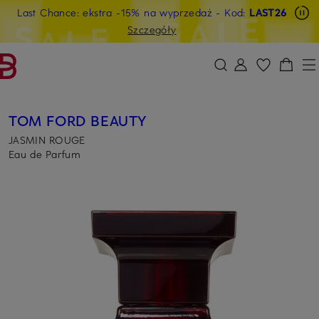
Last Chance: ekstra -15% na wyprzedaż
- Kod:
LAST26
PRZEJDŹ DO GŁÓWNEJ TREŚCI
PRZEJDŹ DO WYSZUKIWANIA
Szczegóły
TOM FORD BEAUTY
JASMIN ROUGE
Eau de Parfum