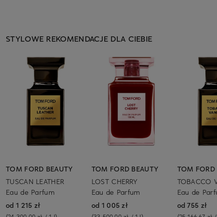
STYLOWE REKOMENDACJE DLA CIEBIE
TOM FORD BEAUTY
TOM FORD BEAUTY
TOM FORD
TUSCAN LEATHER
LOST CHERRY
TOBACCO V
Eau de Parfum
Eau de Parfum
Eau de Par
od 1 215 zł
od 1 005 zł
od 755 zł
(24 300,00 zł / 1 l)
(33 500,00 zł / 1 l)
(25 166,67 zł / 