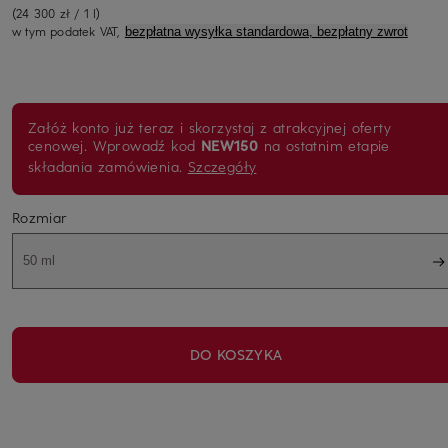
(24 300 zł / 1 l)
w tym podatek VAT,
bezpłatna wysyłka standardowa, bezpłatny zwrot
Załóż konto już teraz i skorzystaj z atrakcyjnej oferty
cenowej. Wprowadź kod
NEW150
na ostatnim etapie
składania zamówienia.
Szczegóły
Rozmiar
50 ml
DO KOSZYKA