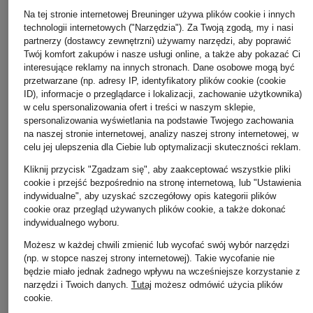
Kurkdjian
TAORMINA ORANGE
OLENE
Na tej stronie internetowej Breuninger używa plików cookie i innych
Woda perfumowana
BACCARAT ROUGE 540
Eau de Toile
technologii internetowych ("Narzędzia"). Za Twoją zgodą, my i nasi
Woda perfumowana
od 755 zł
710 zł
partnerzy (dostawcy zewnętrzni) używamy narzędzi, aby poprawić
od 790 zł
Twój komfort zakupów i nasze usługi online, a także aby pokazać Ci
(25 166,67 zł / 1 l)
(7 100,00 zł / 1
interesujące reklamy na innych stronach. Dane osobowe mogą być
(22 571,43 zł / 1 l)
przetwarzane (np. adresy IP, identyfikatory plików cookie (cookie
ID), informacje o przeglądarce i lokalizacji, zachowanie użytkownika)
w celu spersonalizowania ofert i treści w naszym sklepie,
spersonalizowania wyświetlania na podstawie Twojego zachowania
na naszej stronie internetowej, analizy naszej strony internetowej, w
celu jej ulepszenia dla Ciebie lub optymalizacji skuteczności reklam.
Kliknij przycisk "Zgadzam się", aby zaakceptować wszystkie pliki
cookie i przejść bezpośrednio na stronę internetową, lub "Ustawienia
indywidualne", aby uzyskać szczegółowy opis kategorii plików
cookie oraz przegląd używanych plików cookie, a także dokonać
indywidualnego wyboru.
Pozostałe kategorie
Możesz w każdej chwili zmienić lub wycofać swój wybór narzędzi
(np. w stopce naszej strony internetowej). Takie wycofanie nie
Bransoletki i bangle
Pierścionki TIFFANY & Co.
będzie miało jednak żadnego wpływu na wcześniejsze korzystanie z
TIFFANY & Co.
narzędzi i Twoich danych.
Tutaj
możesz odmówić użycia plików
Płaszcze puchowe Marc
cookie
.
Czapki MONCLER
O'Polo