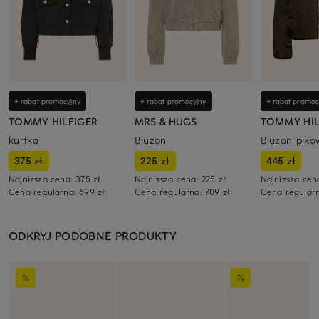
+ rabat promocyjny
+ rabat promocyjny
+ rabat promoc
TOMMY HILFIGER
MRS & HUGS
TOMMY HIL
kurtka
Bluzon
Bluzon pik
375 zł
225 zł
445 zł
Najniższa cena:
375 zł
Najniższa cena:
225 zł
Najniższa cen
Cena regularna:
699 zł
Cena regularna:
709 zł
Cena regular
ODKRYJ PODOBNE PRODUKTY