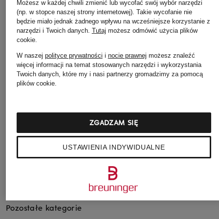
Możesz w każdej chwili zmienić lub wycofać swój wybór narzędzi
(np. w stopce naszej strony internetowej). Takie wycofanie nie
będzie miało jednak żadnego wpływu na wcześniejsze korzystanie z
Barbour
+ rabat promocyjny
+ rabat promocyjny
narzędzi i Twoich danych.
Tutaj
możesz odmówić użycia plików
Kurtka polowa
cookie
.
TOMMY HILFIGER
S Max Mara
ICONS BEADNELL
W naszej
polityce prywatności
i
nocie prawnej
możesz znaleźć
Bluzon
Kurtka GRAZIA
1 799 zł
więcej informacji na temat stosowanych narzędzi i wykorzystania
909 zł
2 405 zł
Twoich danych, które my i nasi partnerzy gromadzimy za pomocą
plików cookie.
Najniższa cena:
772,65 zł
Najniższa cena:
Cena regularna:
1 299 zł
2 164,50 zł
Cena regularna:
3 005
ZGADZAM SIĘ
USTAWIENIA INDYWIDUALNE
Pozostałe kategorie