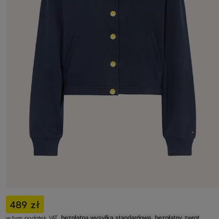
489 zł
w tym podatek VAT,
bezpłatna wysyłka standardowa, bezpłatny zwrot