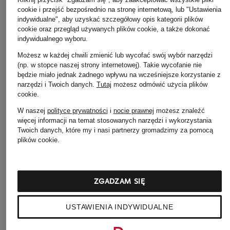
cookie i przejść bezpośrednio na stronę internetową, lub "Ustawienia
indywidualne", aby uzyskać szczegółowy opis kategorii plików
cookie oraz przegląd używanych plików cookie, a także dokonać
indywidualnego wyboru.
Możesz w każdej chwili zmienić lub wycofać swój wybór narzędzi
(np. w stopce naszej strony internetowej). Takie wycofanie nie
będzie miało jednak żadnego wpływu na wcześniejsze korzystanie z
narzędzi i Twoich danych.
Tutaj
możesz odmówić użycia plików
cookie
.
W naszej
polityce prywatności
i
nocie prawnej
możesz znaleźć
więcej informacji na temat stosowanych narzędzi i wykorzystania
Twoich danych, które my i nasi partnerzy gromadzimy za pomocą
WEEKEND Max Mara
Marc O'Polo
+ rabat promocyjny
plików cookie.
Bosmanka TAGLIO
Kurtka
LUISA CERANO
1 299 zł
1 185 zł
Bosmanka
ZGADZAM SIĘ
Najniższa cena:
2 239 zł
1 066,50 zł
Cena regularna:
2 215 zł
Najniższa cena:
USTAWIENIA INDYWIDUALNE
1 903,15 zł
Cena regularna:
2 799 zł