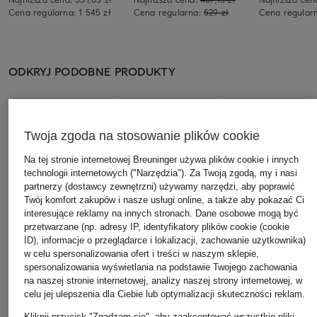
Cena regularna:
1 545 zł
Cena regularna:
529 zł
Cena regular
ODKRYJ PODOBNE PRODUKTY
Twoja zgoda na stosowanie plików cookie
Na tej stronie internetowej Breuninger używa plików cookie i innych
technologii internetowych ("Narzędzia"). Za Twoją zgodą, my i nasi
partnerzy (dostawcy zewnętrzni) używamy narzędzi, aby poprawić
Twój komfort zakupów i nasze usługi online, a także aby pokazać Ci
interesujące reklamy na innych stronach. Dane osobowe mogą być
przetwarzane (np. adresy IP, identyfikatory plików cookie (cookie
ID), informacje o przeglądarce i lokalizacji, zachowanie użytkownika)
w celu spersonalizowania ofert i treści w naszym sklepie,
spersonalizowania wyświetlania na podstawie Twojego zachowania
na naszej stronie internetowej, analizy naszej strony internetowej, w
celu jej ulepszenia dla Ciebie lub optymalizacji skuteczności reklam.
Kliknij przycisk "Zgadzam się", aby zaakceptować wszystkie pliki