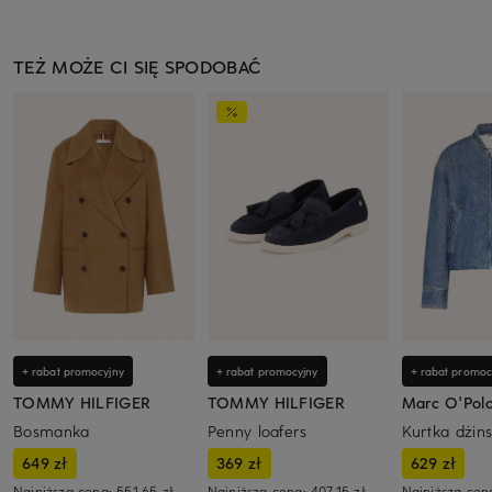
TEŻ MOŻE CI SIĘ SPODOBAĆ
+ rabat promocyjny
+ rabat promocyjny
+ rabat promoc
TOMMY HILFIGER
TOMMY HILFIGER
Marc O'Pol
Bosmanka
Penny loafers
Kurtka dżin
649 zł
369 zł
629 zł
Najniższa cena:
551,65 zł
Najniższa cena:
407,15 zł
Najniższa cen