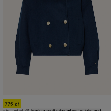
775 zł
w tym podatek VAT,
bezpłatna wysyłka standardowa, bezpłatny zwrot