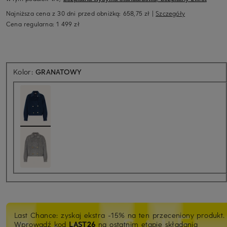
Najniższa cena z 30 dni przed obniżką:
658,75 zł
|
Szczegóły
Cena regularna:
1 499 zł
Kolor:
GRANATOWY
Last Chance: zyskaj ekstra -15% na ten przeceniony produkt.
Wprowadź kod
LAST26
na ostatnim etapie składania