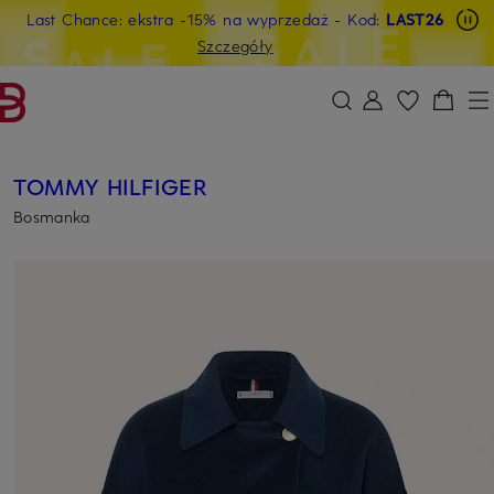
Last Chance: ekstra -15% na wyprzedaż
- Kod:
LAST26
PRZEJDŹ DO GŁÓWNEJ TREŚCI
PRZEJDŹ DO WYSZUKIWANIA
Szczegóły
TOMMY HILFIGER
Bosmanka