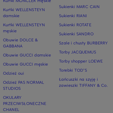
Kurtki MONCLER męskie
Sukienki MARC CAIN
Kurtki WELLENSTEYN
damskie
Sukienki RIANI
Kurtki WELLENSTEYN
Sukienki ROTATE
męskie
Sukienki SANDRO
Obuwie DOLCE &
Szale i chusty BURBERRY
GABBANA
Torby JACQUEMUS
Obuwie GUCCI damskie
Torby shopper LOEWE
Obuwie GUCCI męskie
Torebki TOD'S
Odzież oui
Łańcuszki na szyję i
Odzież PAS NORMAL
zawieszki TIFFANY & Co.
STUDIOS
OKULARY
PRZECIWSŁONECZNE
CHANEL