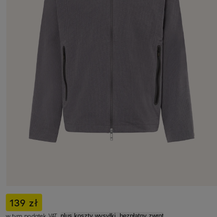
139 zł
w tym podatek VAT,
plus koszty wysyłki, bezpłatny zwrot