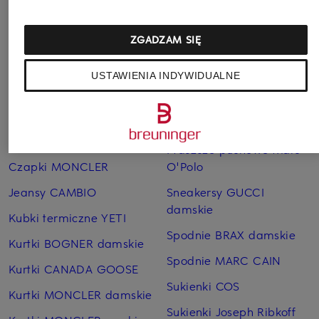
ZGADZAM SIĘ
USTAWIENIA INDYWIDUALNE
Pozostałe kategorie
Bransoletki i bangle
Pierścionki TIFFANY & Co.
TIFFANY & Co.
Płaszcze puchowe Marc
Czapki MONCLER
O'Polo
Jeansy CAMBIO
Sneakersy GUCCI
damskie
Kubki termiczne YETI
Spodnie BRAX damskie
Kurtki BOGNER damskie
Spodnie MARC CAIN
Kurtki CANADA GOOSE
Sukienki COS
Kurtki MONCLER damskie
Sukienki Joseph Ribkoff