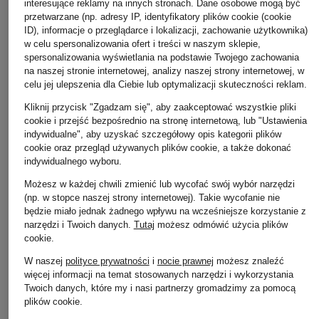
interesujące reklamy na innych stronach. Dane osobowe mogą być
przetwarzane (np. adresy IP, identyfikatory plików cookie (cookie
ID), informacje o przeglądarce i lokalizacji, zachowanie użytkownika)
w celu spersonalizowania ofert i treści w naszym sklepie,
spersonalizowania wyświetlania na podstawie Twojego zachowania
na naszej stronie internetowej, analizy naszej strony internetowej, w
celu jej ulepszenia dla Ciebie lub optymalizacji skuteczności reklam.
Kliknij przycisk "Zgadzam się", aby zaakceptować wszystkie pliki
Marc O'Polo
BOSS
+ rabat promocyjny
cookie i przejść bezpośrednio na stronę internetową, lub "Ustawienia
Kurtka typu blouson
Kurtka funkcyjna
indywidualne", aby uzyskać szczegółowy opis kategorii plików
PAS NORMAL
cookie oraz przegląd używanych plików cookie, a także dokonać
865 zł
799 zł
STUDIOS
indywidualnego wyboru.
Kurtka funkcjonalna
Możesz w każdej chwili zmienić lub wycofać swój wybór narzędzi
OFF-RACE UTILITY
(np. w stopce naszej strony internetowej). Takie wycofanie nie
będzie miało jednak żadnego wpływu na wcześniejsze korzystanie z
909 zł
narzędzi i Twoich danych.
Tutaj
możesz odmówić użycia plików
Najniższa cena:
909 zł
cookie
.
Cena regularna:
1 299 zł
W naszej
polityce prywatności
i
nocie prawnej
możesz znaleźć
więcej informacji na temat stosowanych narzędzi i wykorzystania
Twoich danych, które my i nasi partnerzy gromadzimy za pomocą
plików cookie.