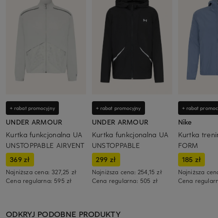
+ rabat promocyjny
+ rabat promocyjny
+ rabat promoc
UNDER ARMOUR
UNDER ARMOUR
Nike
Kurtka funkcjonalna UA
Kurtka funkcjonalna UA
Kurtka tren
UNSTOPPABLE AIRVENT
UNSTOPPABLE
FORM
369 zł
299 zł
185 zł
Najniższa cena:
327,25 zł
Najniższa cena:
254,15 zł
Najniższa cen
Cena regularna:
595 zł
Cena regularna:
505 zł
Cena regular
ODKRYJ PODOBNE PRODUKTY