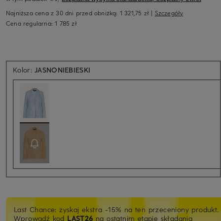
Najniższa cena z 30 dni przed obniżką:
1 321,75 zł
|
Szczegóły
Cena regularna:
1 785 zł
Kolor:
JASNONIEBIESKI
Last Chance: zyskaj ekstra -15% na ten przeceniony produkt.
Wprowadź kod
LAST26
na ostatnim etapie składania