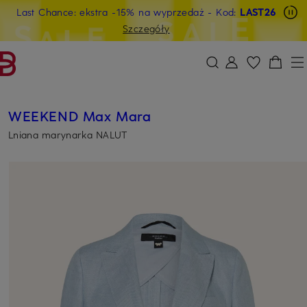
Last Chance: ekstra -15% na wyprzedaż
- Kod:
LAST26
PRZEJDŹ DO GŁÓWNEJ TREŚCI
PRZEJDŹ DO WYSZUKIWANIA
Szczegóły
WEEKEND Max Mara
Lniana marynarka NALUT