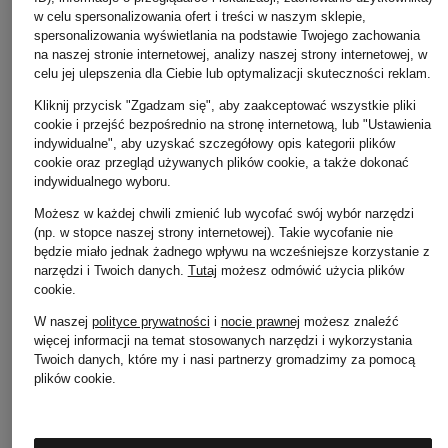
w celu spersonalizowania ofert i treści w naszym sklepie,
spersonalizowania wyświetlania na podstawie Twojego zachowania
na naszej stronie internetowej, analizy naszej strony internetowej, w
celu jej ulepszenia dla Ciebie lub optymalizacji skuteczności reklam.
Kliknij przycisk "Zgadzam się", aby zaakceptować wszystkie pliki
CLOSED
MSCH COPENHAG
+ rabat promocyjny
cookie i przejść bezpośrednio na stronę internetową, lub "Ustawienia
Lniana marynarka
Marynarka
indywidualne", aby uzyskać szczegółowy opis kategorii plików
Calvin Klein
cookie oraz przegląd używanych plików cookie, a także dokonać
LOLA
MSCHGRACIELA
indywidualnego wyboru.
Blezer
FRANCISKA z lnu
1 705 zł
Możesz w każdej chwili zmienić lub wycofać swój wybór narzędzi
329 zł
549 zł
(np. w stopce naszej strony internetowej). Takie wycofanie nie
Najniższa cena:
329 zł
będzie miało jednak żadnego wpływu na wcześniejsze korzystanie z
Cena regularna:
1 099 zł
narzędzi i Twoich danych.
Tutaj
możesz odmówić użycia plików
cookie
.
W naszej
polityce prywatności
i
nocie prawnej
możesz znaleźć
więcej informacji na temat stosowanych narzędzi i wykorzystania
Twoich danych, które my i nasi partnerzy gromadzimy za pomocą
plików cookie.