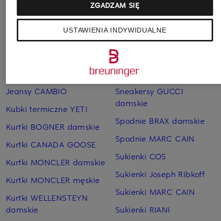
ZGADZAM SIĘ
Pozostałe kategorie
USTAWIENIA INDYWIDUALNE
Bransoletki i bangle
Pierścionki TIFFANY & Co.
TIFFANY & Co.
Płaszcze puchowe Marc
Czapki MONCLER
O'Polo
Jeansy CAMBIO
Sneakersy GUCCI
damskie
Kubki termiczne YETI
Spodnie BRAX damskie
Kurtki BOGNER damskie
Spodnie MARC CAIN
Kurtki CANADA GOOSE
Sukienki COS
Kurtki MONCLER damskie
Sukienki Joseph Ribkoff
Kurtki MONCLER męskie
Sukienki MARC CAIN
Kurtki WELLENSTEYN
damskie
Sukienki RIANI