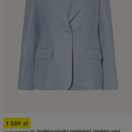
1 559 zł
w tym podatek VAT,
bezpłatna wysyłka standardowa, bezpłatny zwrot