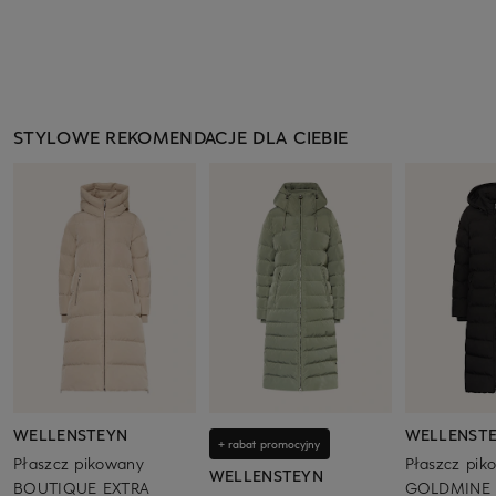
STYLOWE REKOMENDACJE DLA CIEBIE
WELLENSTEYN
WELLENST
+ rabat promocyjny
Płaszcz pikowany
Płaszcz pik
WELLENSTEYN
BOUTIQUE EXTRA
GOLDMINE 