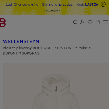
Last Chance: ekstra -15% na wyprzedaż
- Kod:
LAST26
PRZEJDŹ DO GŁÓWNEJ TREŚCI
PRZEJDŹ DO WYSZUKIWANIA
Szczegóły
WELLENSTEYN
Płaszcz pikowany BOUTIQUE EXTRA LONG z izolacją
DUPONT™ SORONA®