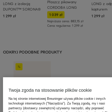
Płaszcz pikowany
LONG z izolacją
LONG z od
CORDOBA LONG
DUPONT™ SORONA®
kapturem
1 039 zł
1 299 zł
1 299 zł
Najniższa cena:
883,15 zł
Cena regularna:
1 299 zł
ODKRYJ PODOBNE PRODUKTY
Twoja zgoda na stosowanie plików cookie
Na tej stronie internetowej Breuninger używa plików cookie i innych
technologii internetowych ("Narzędzia"). Za Twoją zgodą, my i nasi
partnerzy (dostawcy zewnętrzni) używamy narzędzi, aby poprawić