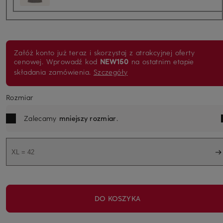
Załóż konto już teraz i skorzystaj z atrakcyjnej oferty
cenowej. Wprowadź kod
NEW150
na ostatnim etapie
składania zamówienia.
Szczegóły
Rozmiar
Zalecamy
mniejszy rozmiar
.
XL = 42
DO KOSZYKA