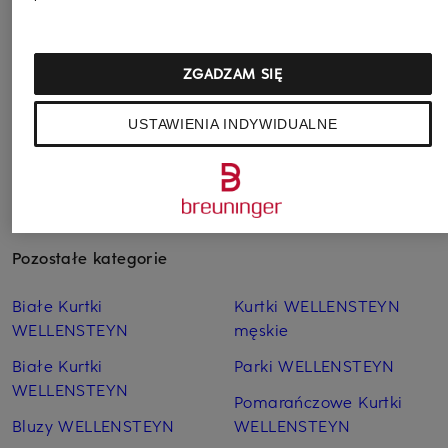
915 zł
Najniższa cena:
777,75 zł
ZGADZAM SIĘ
Cena regularna:
1 799 zł
USTAWIENIA INDYWIDUALNE
Pozostałe kategorie
Białe Kurtki
Kurtki WELLENSTEYN
WELLENSTEYN
męskie
Białe Kurtki
Parki WELLENSTEYN
WELLENSTEYN
Pomarańczowe Kurtki
Bluzy WELLENSTEYN
WELLENSTEYN