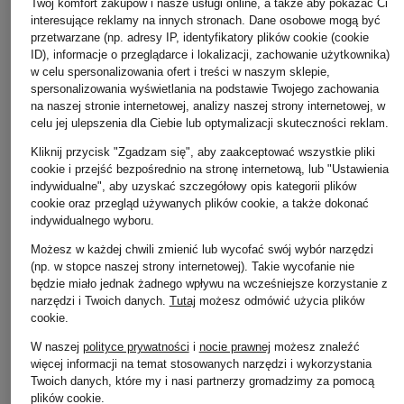
Twój komfort zakupów i nasze usługi online, a także aby pokazać Ci
interesujące reklamy na innych stronach. Dane osobowe mogą być
przetwarzane (np. adresy IP, identyfikatory plików cookie (cookie
ID), informacje o przeglądarce i lokalizacji, zachowanie użytkownika)
w celu spersonalizowania ofert i treści w naszym sklepie,
spersonalizowania wyświetlania na podstawie Twojego zachowania
na naszej stronie internetowej, analizy naszej strony internetowej, w
celu jej ulepszenia dla Ciebie lub optymalizacji skuteczności reklam.
Kliknij przycisk "Zgadzam się", aby zaakceptować wszystkie pliki
cookie i przejść bezpośrednio na stronę internetową, lub "Ustawienia
indywidualne", aby uzyskać szczegółowy opis kategorii plików
cookie oraz przegląd używanych plików cookie, a także dokonać
indywidualnego wyboru.
Możesz w każdej chwili zmienić lub wycofać swój wybór narzędzi
(np. w stopce naszej strony internetowej). Takie wycofanie nie
będzie miało jednak żadnego wpływu na wcześniejsze korzystanie z
narzędzi i Twoich danych.
Tutaj
możesz odmówić użycia plików
cookie
.
+ rabat promocyjny
W naszej
polityce prywatności
i
nocie prawnej
możesz znaleźć
więcej informacji na temat stosowanych narzędzi i wykorzystania
J.LINDEBERG
Twoich danych, które my i nasi partnerzy gromadzimy za pomocą
Płaszcz pikowany
plików cookie.