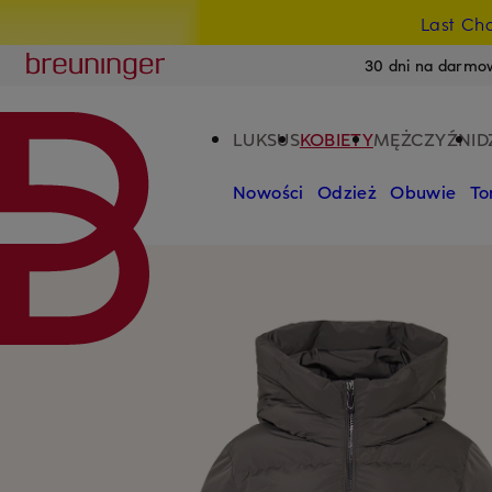
Last Ch
PRZEJDŹ DO GŁÓWNEJ TREŚCI
PRZEJDŹ DO WYSZUKIWANIA
Breuninger
30 dni na darmo
LUKSUS
KOBIETY
MĘŻCZYŹNI
D
Nowości
Odzież
Obuwie
To