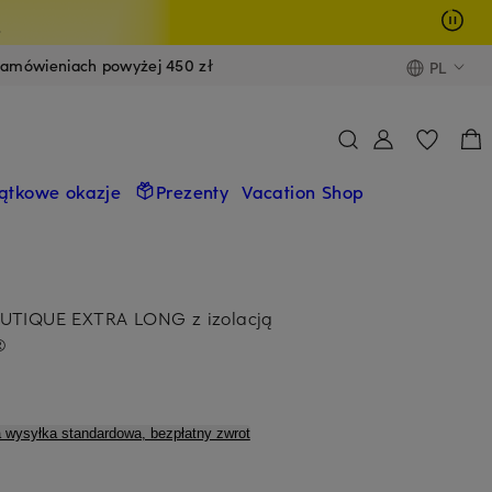
y
zamówieniach powyżej 450 zł
PL
ątkowe okazje
Prezenty
Vacation Shop
OUTIQUE EXTRA LONG z izolacją
®
a wysyłka standardowa, bezpłatny zwrot