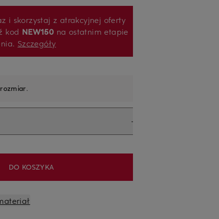
z i skorzystaj z atrakcyjnej oferty
ź kod
NEW150
na ostatnim etapie
enia.
Szczegóły
 rozmiar
.
DO KOSZYKA
materiał