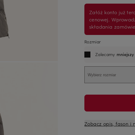
Załóż konto już tera
cenowej. Wprowad
składania zamówi
Rozmiar
Zalecamy
mniejszy
Wybierz rozmiar
Zobacz opis, fason i 