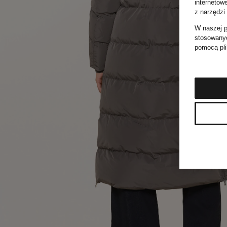
internetow
z narzędzi
W naszej
p
stosowanyc
pomocą pli