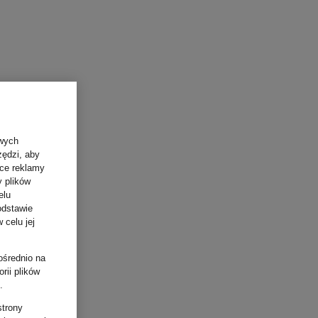
owych
zędzi, aby
ące reklamy
y plików
elu
odstawie
 celu jej
ośrednio na
rii plików
.
strony