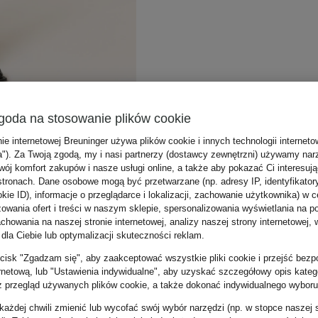
goda na stosowanie plików cookie
nie internetowej Breuninger używa plików cookie i innych technologii internet
a"). Za Twoją zgodą, my i nasi partnerzy (dostawcy zewnętrzni) używamy nar
wój komfort zakupów i nasze usługi online, a także aby pokazać Ci interesuj
stronach. Dane osobowe mogą być przetwarzane (np. adresy IP, identyfikator
kie ID), informacje o przeglądarce i lokalizacji, zachowanie użytkownika) w c
zowania ofert i treści w naszym sklepie, spersonalizowania wyświetlania na p
howania na naszej stronie internetowej, analizy naszej strony internetowej, w
 dla Ciebie lub optymalizacji skuteczności reklam.
zycisk "Zgadzam się", aby zaakceptować wszystkie pliki cookie i przejść bezp
ernetową, lub "Ustawienia indywidualne", aby uzyskać szczegółowy opis katego
z przegląd używanych plików cookie, a także dokonać indywidualnego wyboru
ażdej chwili zmienić lub wycofać swój wybór narzędzi (np. w stopce naszej 