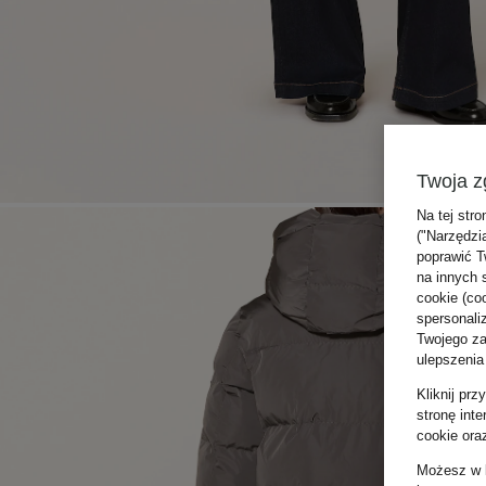
Twoja z
Na tej stro
("Narzędzi
poprawić T
na innych 
cookie (coo
spersonali
Twojego zac
ulepszenia
Kliknij pr
stronę int
cookie ora
Możesz w k