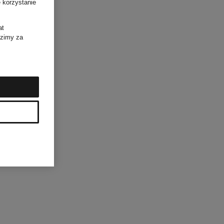
 korzystanie
at
dzimy za