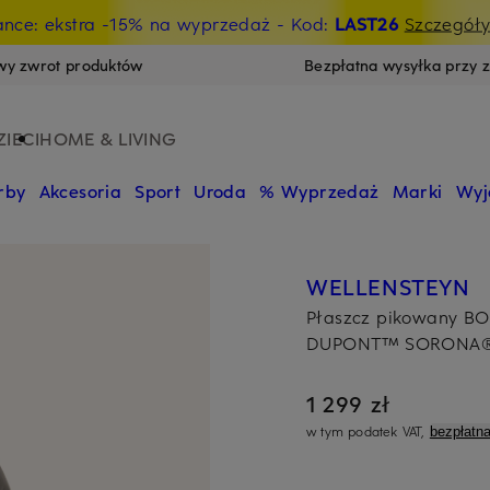
ance: ekstra -15% na wyprzedaż
- Kod:
LAST26
Szczegół
wy zwrot produktów
Bezpłatna wysyłka przy 
ZIECI
HOME & LIVING
rby
Akcesoria
Sport
Uroda
% Wyprzedaż
Marki
Wyj
WELLENSTEYN
Płaszcz pikowany B
DUPONT™ SORONA
1 299 zł
w tym podatek VAT,
bezpłatn