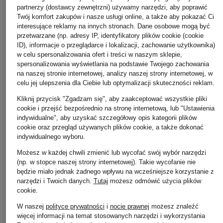
partnerzy (dostawcy zewnętrzni) używamy narzędzi, aby poprawić
Twój komfort zakupów i nasze usługi online, a także aby pokazać Ci
POPULARNE PRODUKTY TEJ MARKI
interesujące reklamy na innych stronach. Dane osobowe mogą być
przetwarzane (np. adresy IP, identyfikatory plików cookie (cookie
ID), informacje o przeglądarce i lokalizacji, zachowanie użytkownika)
w celu spersonalizowania ofert i treści w naszym sklepie,
spersonalizowania wyświetlania na podstawie Twojego zachowania
na naszej stronie internetowej, analizy naszej strony internetowej, w
celu jej ulepszenia dla Ciebie lub optymalizacji skuteczności reklam.
Kliknij przycisk "Zgadzam się", aby zaakceptować wszystkie pliki
cookie i przejść bezpośrednio na stronę internetową, lub "Ustawienia
indywidualne", aby uzyskać szczegółowy opis kategorii plików
cookie oraz przegląd używanych plików cookie, a także dokonać
indywidualnego wyboru.
Możesz w każdej chwili zmienić lub wycofać swój wybór narzędzi
YVES SAIN
+ rabat promocyjny
+ rabat promocyjny
(np. w stopce naszej strony internetowej). Takie wycofanie nie
BEAUTÉ
będzie miało jednak żadnego wpływu na wcześniejsze korzystanie z
YVES SAINT LAURENT
YVES SAINT LAURENT
MASCARA 
narzędzi i Twoich danych.
Tutaj
możesz odmówić użycia plików
BEAUTÉ
BEAUTÉ
EFFET FAUX
cookie
.
ROUGE PUR COUTURE
LOVESHINE SET
RADICAL
W naszej
polityce prywatności
i
nocie prawnej
możesz znaleźć
Pomadka do ust
Zestaw do makijażu
Tusz do rzę
więcej informacji na temat stosowanych narzędzi i wykorzystania
182 zł
230 zł