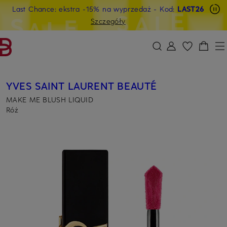
Last Chance: ekstra -15% na wyprzedaż
- Kod:
LAST26
PRZEJDŹ DO GŁÓWNEJ TREŚCI
PRZEJDŹ DO WYSZUKIWANIA
Szczegóły
YVES SAINT LAURENT BEAUTÉ
MAKE ME BLUSH LIQUID
Róż