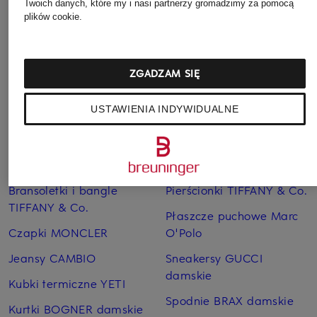
196 zł
Twoich danych, które my i nasi partnerzy gromadzimy za pomocą
plików cookie.
(47 894,74 zł / 1 kg)
(230,00 zł / 1 sztukę)
(26 133,33 zł /
Najniższa cena:
154,70 zł
Najniższa cena:
230 zł
Cena regularna:
215 zł
Cena regularna:
355 zł
ZGADZAM SIĘ
USTAWIENIA INDYWIDUALNE
Pozostałe kategorie
Bransoletki i bangle
Pierścionki TIFFANY & Co.
TIFFANY & Co.
Płaszcze puchowe Marc
Czapki MONCLER
O'Polo
Jeansy CAMBIO
Sneakersy GUCCI
damskie
Kubki termiczne YETI
Spodnie BRAX damskie
Kurtki BOGNER damskie