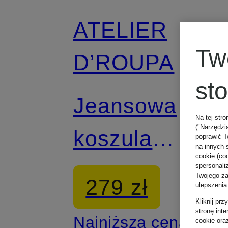
ATELIER
Tw
D’ROUPA
st
Jeansowa
Na tej stro
("Narzędzi
koszula
poprawić T
na innych 
cookie (coo
wierzchnia
spersonali
Twojego zac
279 zł
ulepszenia
SURVIVOR
Kliknij pr
stronę int
Najniższa cena:
cookie ora