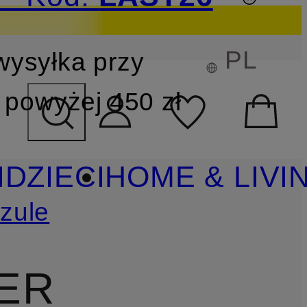
PL
wysyłka przy
YSZUKIWANIA
powyżej 450 zł
I
DZIECI
HOME & LIVI
zule
IER