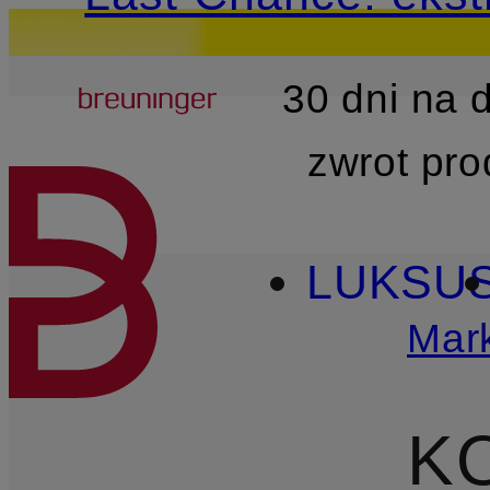
Breuninger
30 dni na
PRZEJDŹ DO GŁÓWNEJ 
zwrot pr
LUKSU
Mark
K