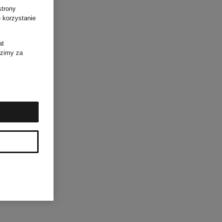
strony
 korzystanie
at
dzimy za