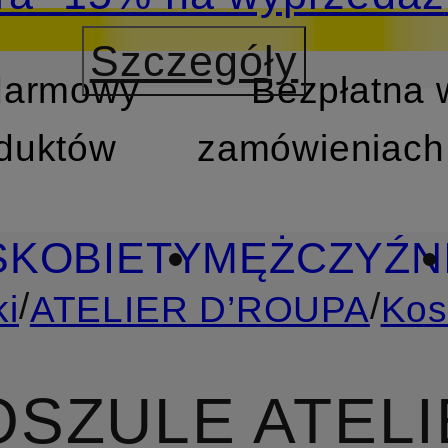
Szczegóły
 darmowy
Bezpłatna 
TREŚCI
PRZEJDŹ DO W
oduktów
zamówieniach 
S
KOBIETY
MĘŻCZYŹN
/
/
i
ATELIER D’ROUPA
Kos
OSZULE ATEL