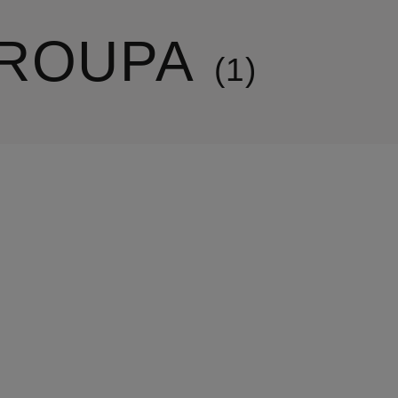
’ROUPA
1