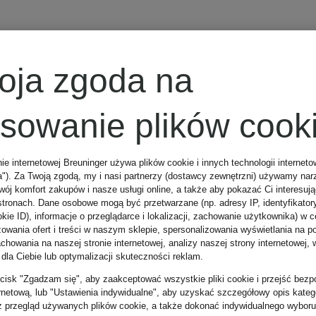
oja zgoda na
osowanie plików cook
nie internetowej Breuninger używa plików cookie i innych technologii internet
a"). Za Twoją zgodą, my i nasi partnerzy (dostawcy zewnętrzni) używamy nar
wój komfort zakupów i nasze usługi online, a także aby pokazać Ci interesuj
stronach. Dane osobowe mogą być przetwarzane (np. adresy IP, identyfikator
kie ID), informacje o przeglądarce i lokalizacji, zachowanie użytkownika) w c
zowania ofert i treści w naszym sklepie, spersonalizowania wyświetlania na p
howania na naszej stronie internetowej, analizy naszej strony internetowej, w
 dla Ciebie lub optymalizacji skuteczności reklam.
zycisk "Zgadzam się", aby zaakceptować wszystkie pliki cookie i przejść bezp
ernetową, lub "Ustawienia indywidualne", aby uzyskać szczegółowy opis katego
z przegląd używanych plików cookie, a także dokonać indywidualnego wyboru