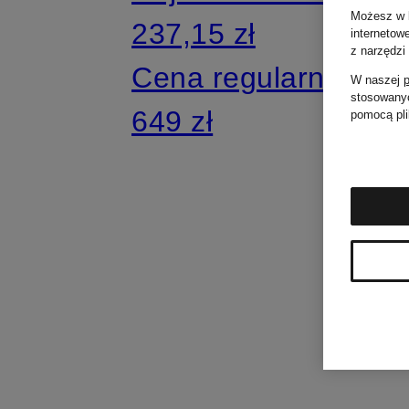
Możesz w k
237,15 zł
internetow
z narzędzi
Cena regularna:
W naszej
p
stosowanyc
649 zł
pomocą pli