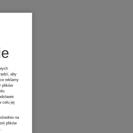
ie
owych
zędzi, aby
ące reklamy
y plików
elu
odstawie
 celu jej
ośrednio na
rii plików
.