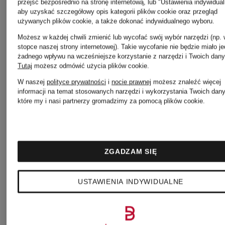
GOLDEN
przejść bezpośrednio na stronę internetową, lub "Ustawienia indywidual
aby uzyskać szczegółowy opis kategorii plików cookie oraz przegląd
używanych plików cookie, a także dokonać indywidualnego wyboru.
GOOSE
SANDRO
Możesz w każdej chwili zmienić lub wycofać swój wybór narzędzi (np. 
stopce naszej strony internetowej). Takie wycofanie nie będzie miało j
żadnego wpływu na wcześniejsze korzystanie z narzędzi i Twoich dany
Tutaj
możesz odmówić użycia plików cookie
.
Joseph
SKIMS
W naszej
polityce prywatności
i
nocie prawnej
możesz znaleźć więcej
informacji na temat stosowanych narzędzi i wykorzystania Twoich dan
które my i nasi partnerzy gromadzimy za pomocą plików cookie.
Ribkoff
STONE
ZGADZAM SIĘ
KENNEL &
ISLAND
USTAWIENIA INDYWIDUALNE
SCHMENGER
TIFFANY