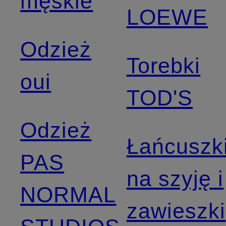
męskie
LOEWE
Odzież
Torebki
oui
TOD'S
Odzież
Łańcuszk
PAS
na szyję i
NORMAL
zawieszki