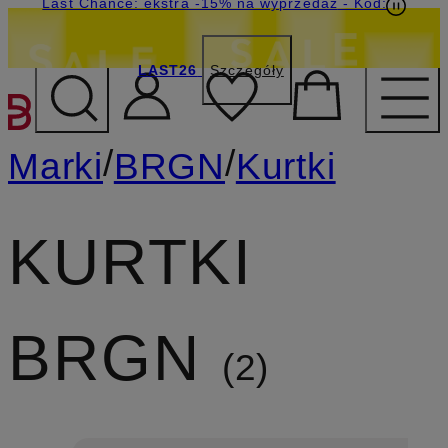
Last Chance: ekstra -15% na wyprzedaż
- Kod:
LAST26
Szczegóły
PRZEJDŹ DO GŁÓWNEJ 
/
/
Marki
BRGN
Kurtki
KURTKI
BRGN
2