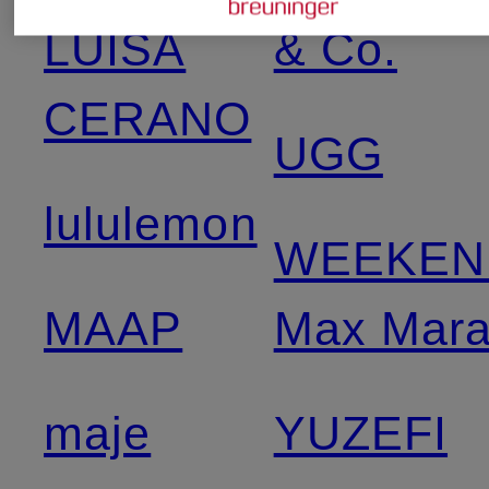
LUISA
& Co.
CERANO
UGG
lululemon
WEEKEN
MAAP
Max Mar
maje
YUZEFI