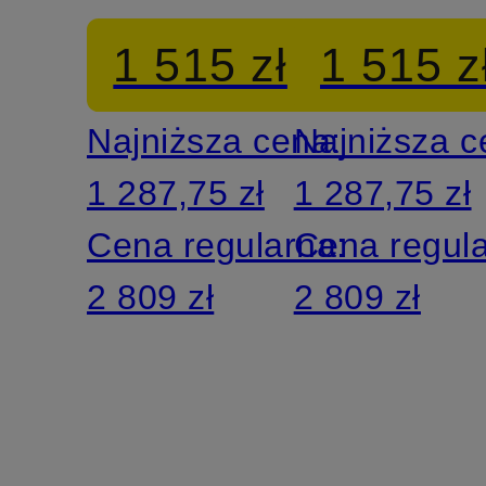
NYSNE
REGNSK
1 515 zł
1 515 z
z
Najniższa cena:
Najniższa 
odpinanym
1 287,75 zł
1 287,75 zł
kapturem
Cena regularna:
Cena regul
2 809 zł
2 809 zł