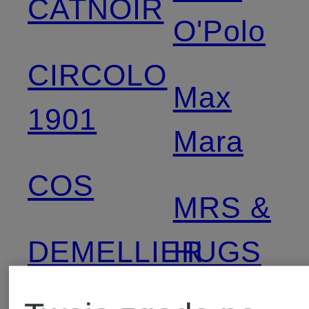
CATNOIR
O'Polo
CIRCOLO
Max
1901
Mara
COS
MRS &
DEMELLIER
HUGS