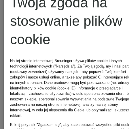
Twoja zgoda na
DOROTHEE
PESERI
stosowanie plików
SCHUMACHER
Pretty
cookie
Emily
Ballerina
Na tej stronie internetowej Breuninger używa plików cookie i innych
VAN
technologii internetowych ("Narzędzia"). Za Twoją zgodą, my i nasi par
(dostawcy zewnętrzni) używamy narzędzi, aby poprawić Twój komfort
RIANI
zakupów i nasze usługi online, a także aby pokazać Ci interesujące re
DEN
na innych stronach. Dane osobowe mogą być przetwarzane (np. adresy
identyfikatory plików cookie (cookie ID), informacje o przeglądarce i
lokalizacji, zachowanie użytkownika) w celu spersonalizowania ofert i t
naszym sklepie, spersonalizowania wyświetlania na podstawie Twojego
BERGH
RINO &
zachowania na naszej stronie internetowej, analizy naszej strony
internetowej, w celu jej ulepszenia dla Ciebie lub optymalizacji skutecz
reklam.
PELLE
Kliknij przycisk "Zgadzam się", aby zaakceptować wszystkie pliki cook