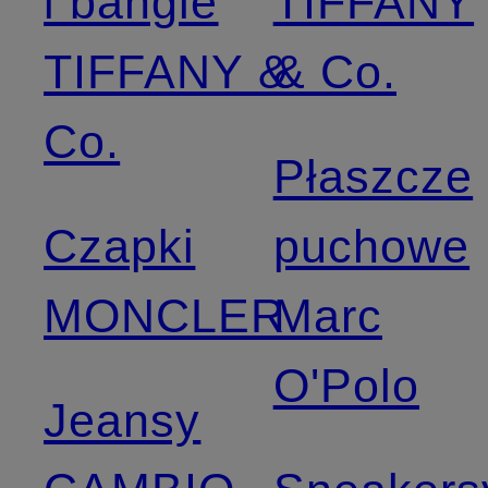
i bangle
TIFFANY
TIFFANY &
& Co.
Co.
Płaszcze
Czapki
puchowe
MONCLER
Marc
O'Polo
Jeansy