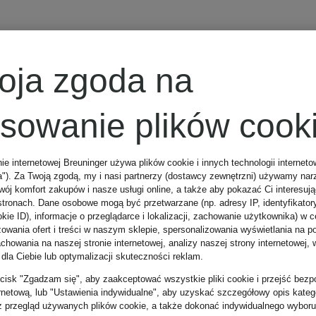
BRGN
Z certyfikatem
oja zgoda na
Płaszcz
osowanie plików cook
puchowy
nie internetowej Breuninger używa plików cookie i innych technologii internet
a"). Za Twoją zgodą, my i nasi partnerzy (dostawcy zewnętrzni) używamy nar
NYSNE z
wój komfort zakupów i nasze usługi online, a także aby pokazać Ci interesuj
1 515 zł
stronach. Dane osobowe mogą być przetwarzane (np. adresy IP, identyfikator
kie ID), informacje o przeglądarce i lokalizacji, zachowanie użytkownika) w c
odpinanym
zowania ofert i treści w naszym sklepie, spersonalizowania wyświetlania na p
howania na naszej stronie internetowej, analizy naszej strony internetowej, w
Najniższa cena:
 dla Ciebie lub optymalizacji skuteczności reklam.
kapturem
zycisk "Zgadzam się", aby zaakceptować wszystkie pliki cookie i przejść bezp
1 287,75 zł
ernetową, lub "Ustawienia indywidualne", aby uzyskać szczegółowy opis katego
z przegląd używanych plików cookie, a także dokonać indywidualnego wyboru