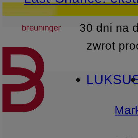
Breuninger
30 dni na
PRZEJDŹ DO GŁÓWNEJ 
zwrot pr
LUKSU
Mark