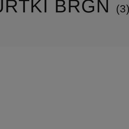
URTKI BRGN
3