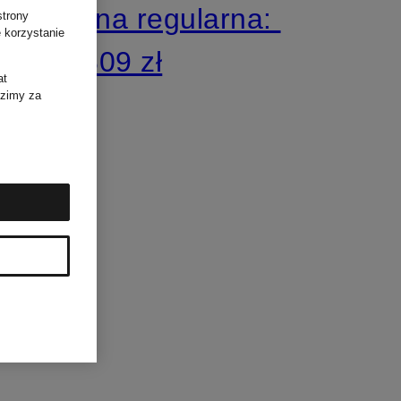
Cena regularna:
strony
 korzystanie
2 809 zł
at
dzimy za