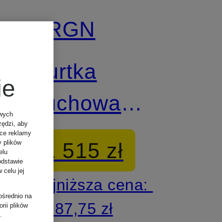
BRGN
Z certyfikatem
Kurtka
ie
puchowa
owych
zędzi, aby
REGNSKYLL
ące reklamy
1 515 zł
y plików
elu
odstawie
 celu jej
Najniższa cena:
ośrednio na
1 287,75 zł
rii plików
.