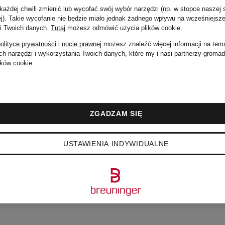
Cena regularna:
ażdej chwili zmienić lub wycofać swój wybór narzędzi (np. w stopce naszej 
ej). Takie wycofanie nie będzie miało jednak żadnego wpływu na wcześniejsze
 i Twoich danych.
Tutaj
możesz odmówić użycia plików cookie
.
2 809 zł
olityce prywatności
i
nocie prawnej
możesz znaleźć więcej informacji na tem
h narzędzi i wykorzystania Twoich danych, które my i nasi partnerzy groma
ków cookie.
ZGADZAM SIĘ
USTAWIENIA INDYWIDUALNE