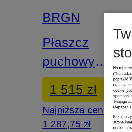
BRGN
Z certyfikatem
Tw
Płaszcz
st
puchowy
Na tej stro
("Narzędzi
NYSNE z
poprawić T
1 515 zł
na innych 
cookie (coo
odpinanym
spersonali
Twojego zac
Najniższa cena:
ulepszenia
kapturem
Kliknij pr
1 287,75 zł
stronę int
cookie ora