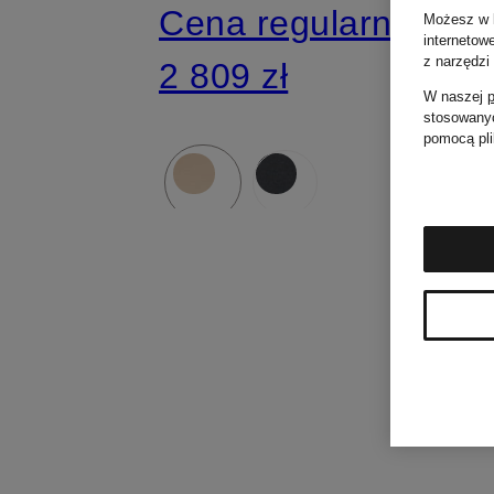
Cena regularna:
Możesz w k
internetow
z narzędzi
2 809 zł
W naszej
p
stosowanyc
pomocą pli