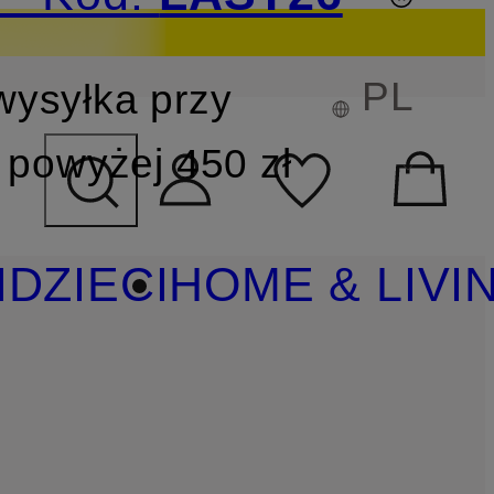
PL
wysyłka przy
YSZUKIWANIA
powyżej 450 zł
I
DZIECI
HOME & LIVI