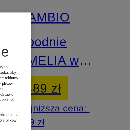
CAMBIO
Spodnie
ie
AMELIA w
owych
zędzi, aby
stylu
ące reklamy
489 zł
y plików
elu
dresowym
odstawie
 celu jej
Najniższa cena:
ośrednio na
489 zł
rii plików
.