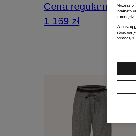
Cena regularna:
Możesz w k
internetow
z narzędzi
1 169 zł
W naszej
p
stosowanyc
pomocą pli