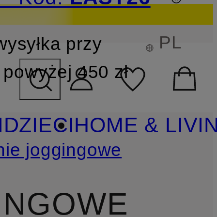
PL
wysyłka przy
YSZUKIWANIA
powyżej 450 zł
I
DZIECI
HOME & LIVI
ie joggingowe
GINGOWE