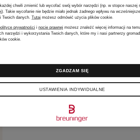
Cena regularna:
ażdej chwili zmienić lub wycofać swój wybór narzędzi (np. w stopce naszej 
ej). Takie wycofanie nie będzie miało jednak żadnego wpływu na wcześniejsze
 i Twoich danych.
Tutaj
możesz odmówić użycia plików cookie
.
829 zł
olityce prywatności
i
nocie prawnej
możesz znaleźć więcej informacji na tem
h narzędzi i wykorzystania Twoich danych, które my i nasi partnerzy groma
ków cookie.
ZGADZAM SIĘ
USTAWIENIA INDYWIDUALNE