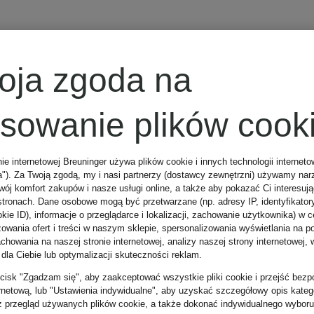
CAMBIO
oja zgoda na
w
Spodnie JUNE
osowanie plików cook
w stylu
nie internetowej Breuninger używa plików cookie i innych technologii internet
a"). Za Twoją zgodą, my i nasi partnerzy (dostawcy zewnętrzni) używamy nar
dresowym
wój komfort zakupów i nasze usługi online, a także aby pokazać Ci interesuj
635 zł
stronach. Dane osobowe mogą być przetwarzane (np. adresy IP, identyfikator
kie ID), informacje o przeglądarce i lokalizacji, zachowanie użytkownika) w c
zowania ofert i treści w naszym sklepie, spersonalizowania wyświetlania na p
howania na naszej stronie internetowej, analizy naszej strony internetowej, w
Najniższa cena:
 dla Ciebie lub optymalizacji skuteczności reklam.
zycisk "Zgadzam się", aby zaakceptować wszystkie pliki cookie i przejść bezp
539,75 zł
ernetową, lub "Ustawienia indywidualne", aby uzyskać szczegółowy opis katego
z przegląd używanych plików cookie, a także dokonać indywidualnego wyboru