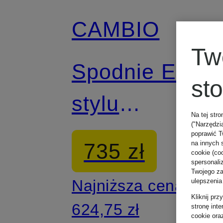
CAMBIO
Tw
Spodnie EVA 
st
stylu
Na tej stro
("Narzędzi
joggingowym
poprawić T
735 zł
na innych 
cookie (coo
spersonali
Twojego zac
Najniższa cena:
ulepszenia
Kliknij pr
624,75 zł
stronę int
cookie ora