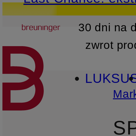
Breuninger
30 dni na
PRZEJDŹ DO GŁÓWNEJ 
zwrot pr
LUKSU
Mark
S