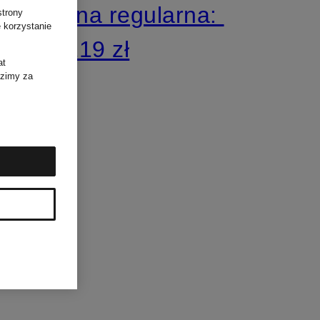
Cena regularna:
strony
 korzystanie
1 219 zł
at
dzimy za