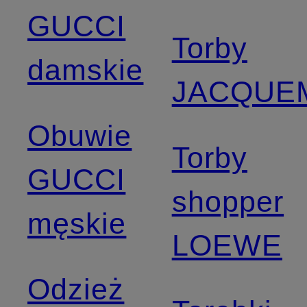
GUCCI
Torby
damskie
JACQUE
Obuwie
Torby
GUCCI
shopper
męskie
LOEWE
Odzież