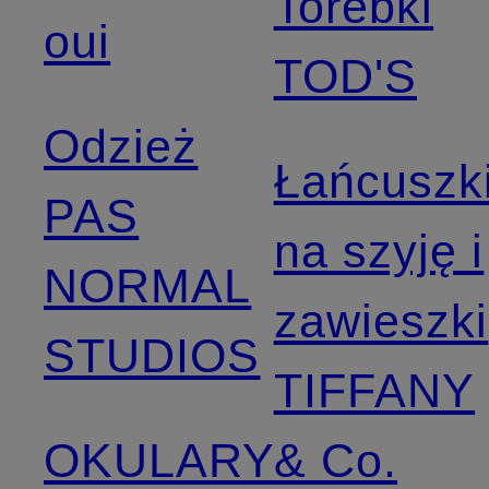
Torebki
oui
TOD'S
Odzież
Łańcuszk
PAS
na szyję i
NORMAL
zawieszki
STUDIOS
TIFFANY
OKULARY
& Co.