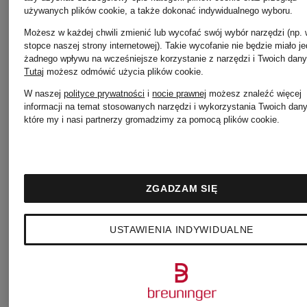
Max
używanych plików cookie, a także dokonać indywidualnego wyboru.
1901
Możesz w każdej chwili zmienić lub wycofać swój wybór narzędzi (np.
Mara
stopce naszej strony internetowej). Takie wycofanie nie będzie miało j
żadnego wpływu na wcześniejsze korzystanie z narzędzi i Twoich dany
Tutaj
możesz odmówić użycia plików cookie
.
COS
W naszej
polityce prywatności
i
nocie prawnej
możesz znaleźć więcej
informacji na temat stosowanych narzędzi i wykorzystania Twoich dan
MRS &
które my i nasi partnerzy gromadzimy za pomocą plików cookie.
DEMELLIER
HUGS
ZGADZAM SIĘ
DOROTHEE
PESERI
USTAWIENIA INDYWIDUALNE
SCHUMACHER
Pretty