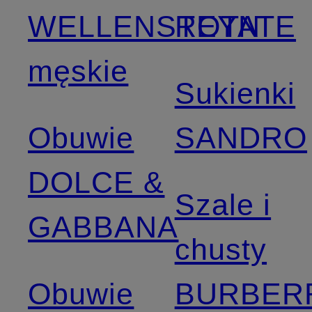
WELLENSTEYN
ROTATE
męskie
Sukienki
Obuwie
SANDRO
DOLCE &
Szale i
GABBANA
chusty
Obuwie
BURBER