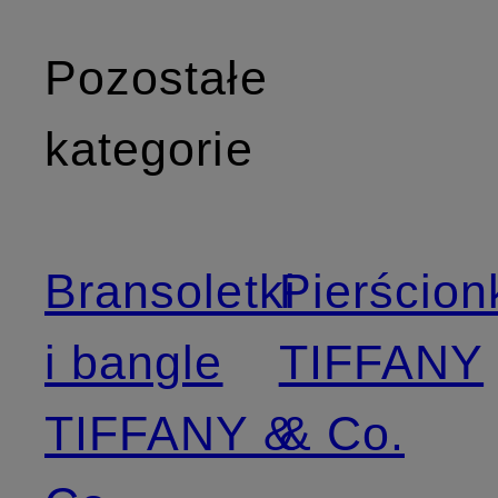
Pozostałe
kategorie
Bransoletki
Pierścion
i bangle
TIFFANY
TIFFANY &
& Co.