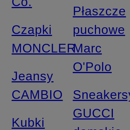
Co.
Płaszcze
Czapki
puchowe
MONCLER
Marc
O'Polo
Jeansy
CAMBIO
Sneakers
GUCCI
Kubki