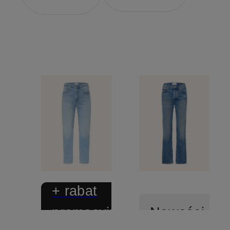
+ rabat
promocyjny
Nowości