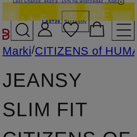
Last Chance: ekstra -15% na wyprzedaż
- Kod:
LAST26
Szczegóły
PRZEJDŹ DO GŁÓWNEJ 
/
Marki
CITIZENS of HUM
JEANSY
SLIM FIT