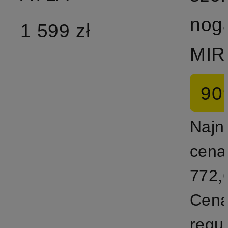
nog
1 599 zł
MIR
909
Najn
cena
772,
Cen
regu