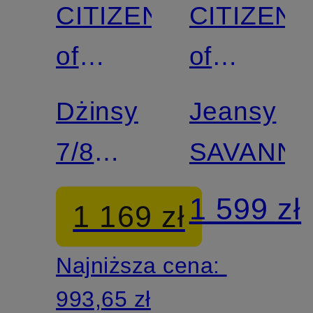
CITIZENS
CITIZENS
Z
Z
certyfikatem
of
of
certyfikatem
HUMANITY
HUMANIT
Dżinsy
Jeansy
7/8
SAVANN
ISOLA
1 599 zł
1 169 zł
Najniższa cena:
993,65 zł