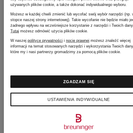
GUCCI
używanych plików cookie, a także dokonać indywidualnego wyboru.
shopper
Możesz w każdej chwili zmienić lub wycofać swój wybór narzędzi (np.
stopce naszej strony internetowej). Takie wycofanie nie będzie miało j
męskie
żadnego wpływu na wcześniejsze korzystanie z narzędzi i Twoich dany
Tutaj
możesz odmówić użycia plików cookie
.
LOEWE
W naszej
polityce prywatności
i
nocie prawnej
możesz znaleźć więcej
informacji na temat stosowanych narzędzi i wykorzystania Twoich dan
które my i nasi partnerzy gromadzimy za pomocą plików cookie.
Odzież
Torebki
oui
TOD'S
ZGADZAM SIĘ
USTAWIENIA INDYWIDUALNE
Odzież
Łańcuszk
PAS
na szyję i