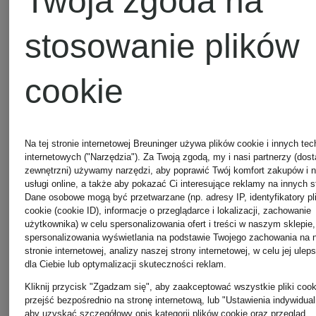
Twoja zgoda na
DOLCE &
stosowanie plików
Szale i
GABBANA
cookie
chusty
Obuwie
BURBER
Na tej stronie internetowej Breuninger używa plików cookie i innych tec
internetowych ("Narzędzia"). Za Twoją zgodą, my i nasi partnerzy (dos
GUCCI
zewnętrzni) używamy narzędzi, aby poprawić Twój komfort zakupów i 
usługi online, a także aby pokazać Ci interesujące reklamy na innych s
Torby
Dane osobowe mogą być przetwarzane (np. adresy IP, identyfikatory pl
cookie (cookie ID), informacje o przeglądarce i lokalizacji, zachowanie
damskie
użytkownika) w celu spersonalizowania ofert i treści w naszym sklepie,
JACQUE
spersonalizowania wyświetlania na podstawie Twojego zachowania na 
stronie internetowej, analizy naszej strony internetowej, w celu jej ulep
dla Ciebie lub optymalizacji skuteczności reklam.
Obuwie
Kliknij przycisk "Zgadzam się", aby zaakceptować wszystkie pliki cook
przejść bezpośrednio na stronę internetową, lub "Ustawienia indywidual
Torby
aby uzyskać szczegółowy opis kategorii plików cookie oraz przegląd