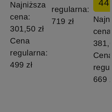
449
Najniższa
regularna:
cena:
Najn
719 zł
301,50 zł
cena
Cena
381,
regularna:
Cen
499 zł
regu
669 z