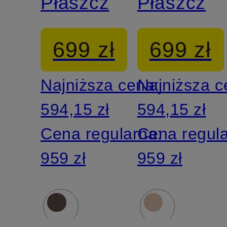
Płaszcz
Płaszcz
Edycja
Edycja
limitowana
limitowana
699 zł
699 zł
Najniższa cena:
Najniższa 
594,15 zł
594,15 zł
Cena regularna:
Cena regul
959 zł
959 zł