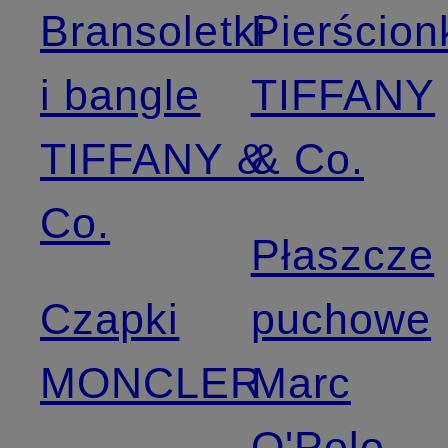
Bransoletki
Pierścion
i bangle
TIFFANY
TIFFANY &
& Co.
Co.
Płaszcze
Czapki
puchowe
MONCLER
Marc
O'Polo