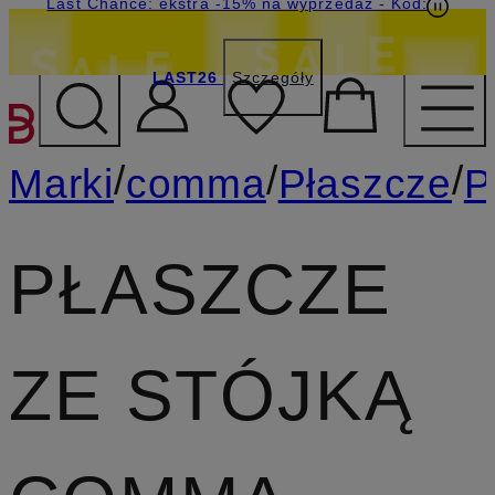
Last Chance: ekstra -15% na wyprzedaż
- Kod:
LAST26
Szczegóły
PRZEJDŹ DO GŁÓWNEJ 
/
/
/
Marki
comma
Płaszcze
P
PŁASZCZE
ZE STÓJKĄ