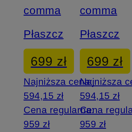
comma
comma
Exclusive
Exclusive
Płaszcz
Płaszcz
Edycja
Edycja
limitowana
limitowana
699 zł
699 zł
Najniższa cena:
Najniższa 
594,15 zł
594,15 zł
Cena regularna:
Cena regul
959 zł
959 zł