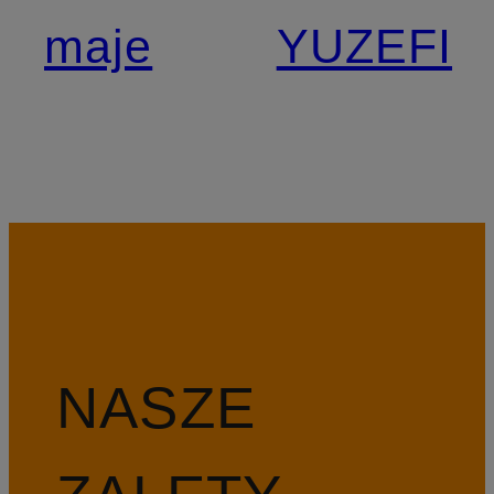
maje
YUZEFI
NASZE