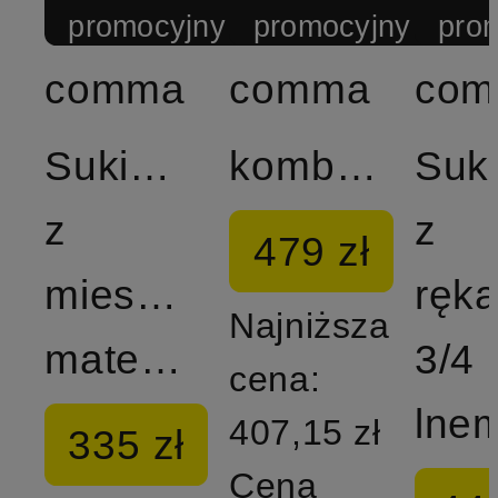
promocyjny
promocyjny
pro
comma
comma
co
Sukienka
kombinezon
Suk
z
z
479 zł
mieszanki
ręk
Najniższa
materiałów
3/4 i
cena:
lne
407,15 zł
335 zł
Cena