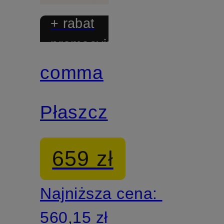
+ rabat
promocyjny
comma
Płaszcz
659 zł
Najniższa cena:
560,15 zł