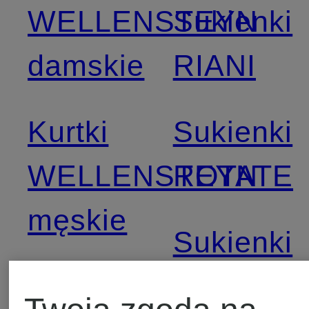
WELLENSTEYN
Sukienki
damskie
RIANI
Kurtki
Sukienki
WELLENSTEYN
ROTATE
męskie
Sukienki
Obuwie
SANDRO