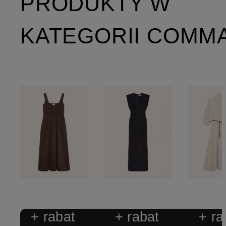
PRODUKTY W
KATEGORII COMM
+ rabat
+ rabat
+ ra