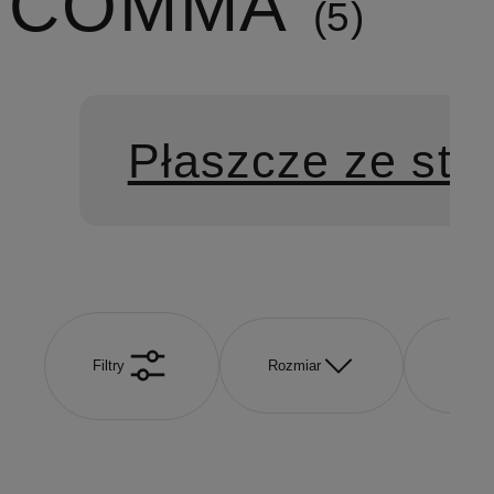
COMMA
5
Płaszcze ze stó
Filtry
Rozmiar
Kolor