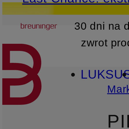
Breuninger
30 dni na
PRZEJDŹ DO GŁÓWNEJ 
zwrot pr
LUKSU
Mark
P