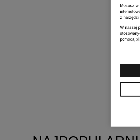
Możesz w k
internetow
z narzędzi
W naszej
p
stosowanyc
pomocą pli