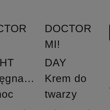
CTOR
DOCTOR
MI!
GHT
DAY
lęgnacja
Krem do
noc
twarzy