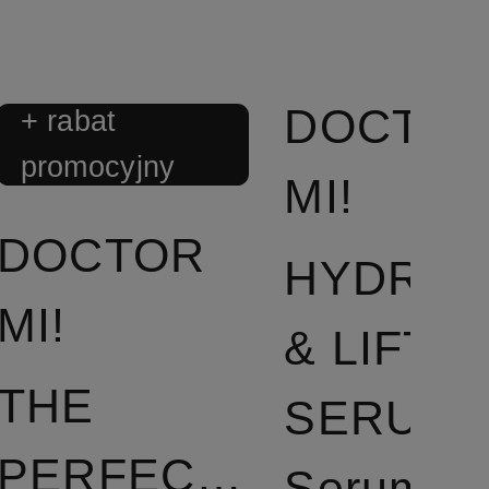
DOCTO
+ rabat
promocyjny
MI!
DOCTOR
HYDRAT
MI!
& LIFT
THE
SERUM
PERFECTING
Serum