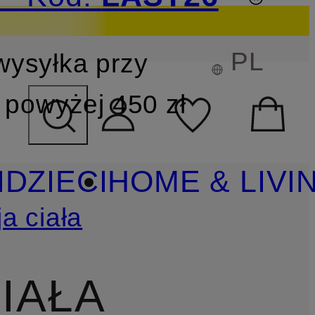
PL
wysyłka przy
YSZUKIWANIA
powyżej 450 zł
I
DZIECI
HOME & LIVI
a ciała
IAŁA