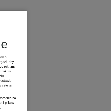
ie
owych
zędzi, aby
ące reklamy
y plików
elu
odstawie
 celu jej
ośrednio na
rii plików
.