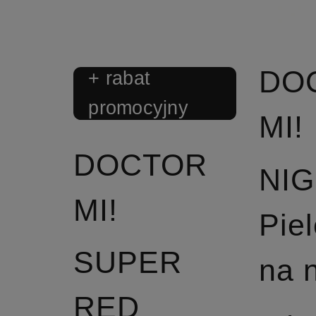
DO
+ rabat
promocyjny
MI!
DOCTOR
NI
MI!
Pie
SUPER
na 
RED