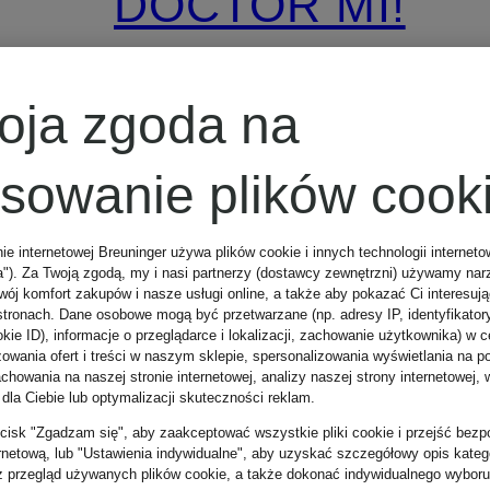
DOCTOR MI!
RENEWING
oja zgoda na
HAND CREAM
osowanie plików cook
Pielęgnacja
nie internetowej Breuninger używa plików cookie i innych technologii internet
a"). Za Twoją zgodą, my i nasi partnerzy (dostawcy zewnętrzni) używamy nar
zna
dłoni
wój komfort zakupów i nasze usługi online, a także aby pokazać Ci interesuj
stronach. Dane osobowe mogą być przetwarzane (np. adresy IP, identyfikator
kie ID), informacje o przeglądarce i lokalizacji, zachowanie użytkownika) w c
zowania ofert i treści w naszym sklepie, spersonalizowania wyświetlania na p
howania na naszej stronie internetowej, analizy naszej strony internetowej, w
129 zł
 dla Ciebie lub optymalizacji skuteczności reklam.
zycisk "Zgadzam się", aby zaakceptować wszystkie pliki cookie i przejść bezp
(1 720 zł / 1 l)
ernetową, lub "Ustawienia indywidualne", aby uzyskać szczegółowy opis katego
z przegląd używanych plików cookie, a także dokonać indywidualnego wyboru