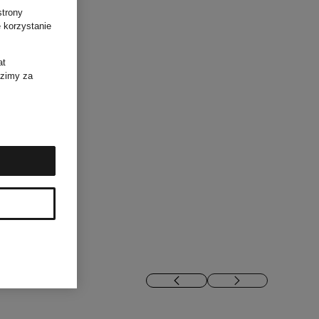
strony
 korzystanie
at
dzimy za