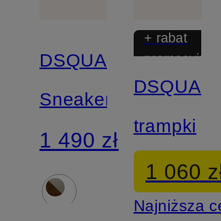
+ rabat
DSQUARED2
promocyjny
DSQUAR
Sneakersy
trampki
1 490 zł
1 060 z
Najniższa 