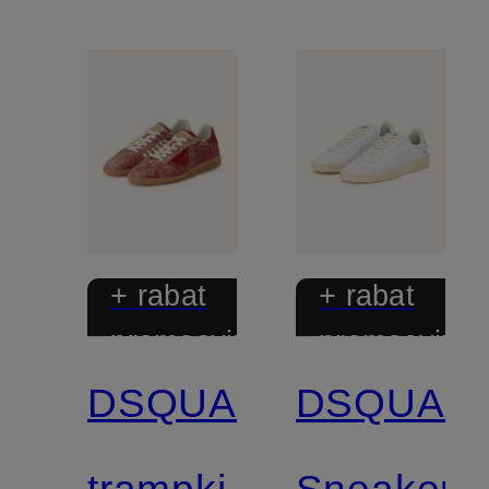
+ rabat
+ rabat
promocyjny
promocyjny
DSQUARED2
DSQUAR