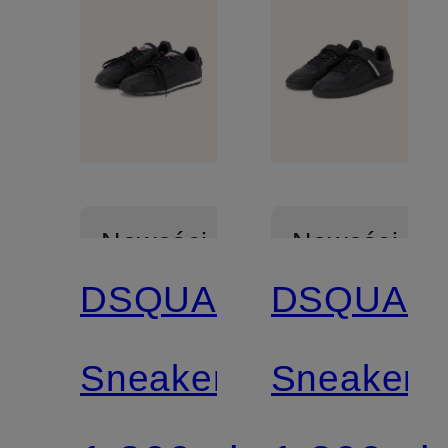
Nowości
Nowości
DSQUARED2
DSQUAR
Sneakersy
Sneakers