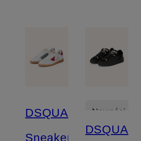
DSQUARED2
Nowości
DSQUAR
Sneakersy