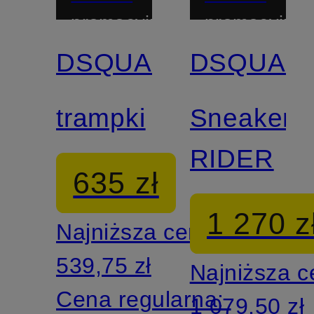
promocyjny
promocyjny
DSQUARED2
DSQUAR
trampki
Sneaker
RIDER
635 zł
1 270 z
Najniższa cena:
539,75 zł
Najniższa 
Cena regularna:
1 079,50 zł