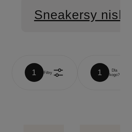
Sneakersy niski
1
1
Dla
Filtry
kogo?