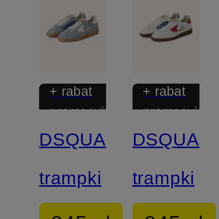
+ rabat
+ rabat
promocyjny
promocyjny
DSQUARED2
DSQUAR
trampki
trampki