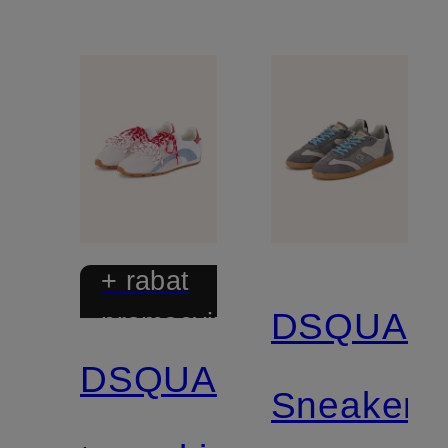
+ rabat
DSQUAR
promocyjny
DSQUARED2
Sneakers