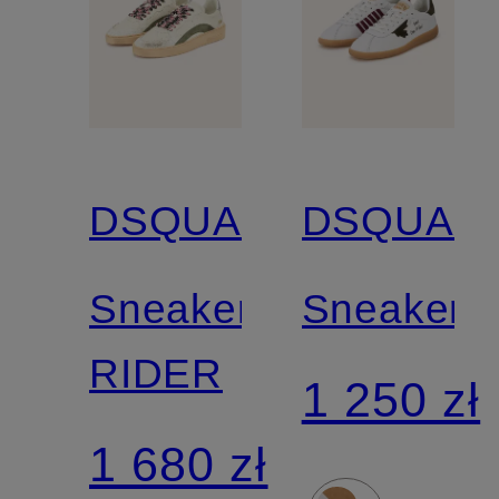
DSQUARED2
DSQUAR
Sneakersy
Sneakers
RIDER
1 250 zł
1 680 zł