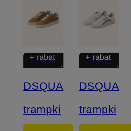
+ rabat
+ rabat
promocyjny
promocyjny
DSQUARED2
DSQUAR
trampki
trampki