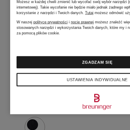
Możesz w każdej chwili zmienić lub wycofać swój wybór narzędzi (
trampki
trampki
internetowej). Takie wycofanie nie będzie miało jednak żadnego w
korzystanie z narzędzi i Twoich danych.
Tutaj
możesz odmówić użyc
W naszej
polityce prywatności
i
nocie prawnej
możesz znaleźć więce
stosowanych narzędzi i wykorzystania Twoich danych, które my i 
845 zł
1 270 z
za pomocą plików cookie.
Najniższa cena:
Najniższa 
ZGADZAM SIĘ
760,50 zł
1 079,50 zł
USTAWIENIA INDYWIDUALNE
Cena regularna:
Cena regul
1 690 zł
1 690 zł