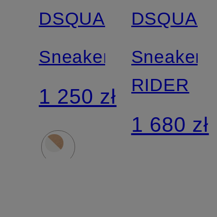
DSQUARED2
DSQUAR
Sneakersy
Sneakers
RIDER
1 250 zł
1 680 zł