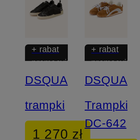
+ rabat
+ rabat
promocyjny
promocyjny
DSQUARED2
DSQUAR
trampki
Trampki
DC-642
1 270 zł