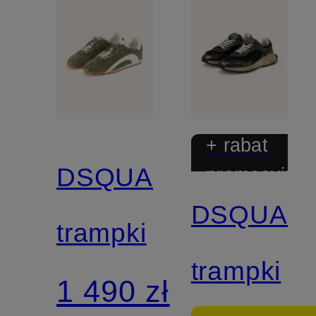
+ rabat
DSQUARED2
promocyjny
DSQUAR
trampki
trampki
1 490 zł