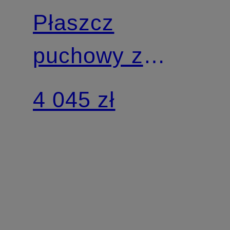
Płaszcz
puchowy z
odpinanym
4 045 zł
kapturem