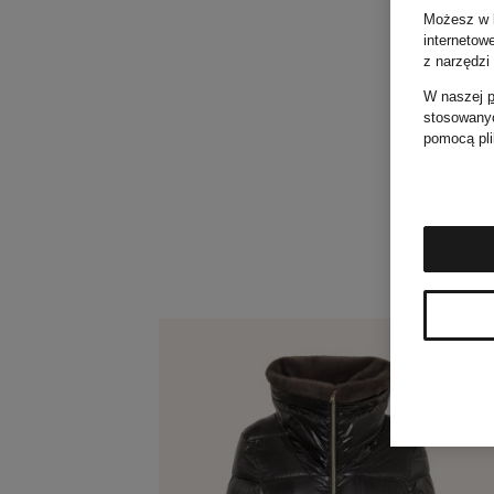
Możesz w k
internetow
z narzędzi
W naszej
p
stosowanyc
pomocą pli