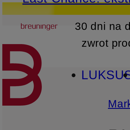
Breuninger
30 dni na
PRZEJDŹ DO GŁÓWNEJ 
zwrot pr
LUKSU
Mark