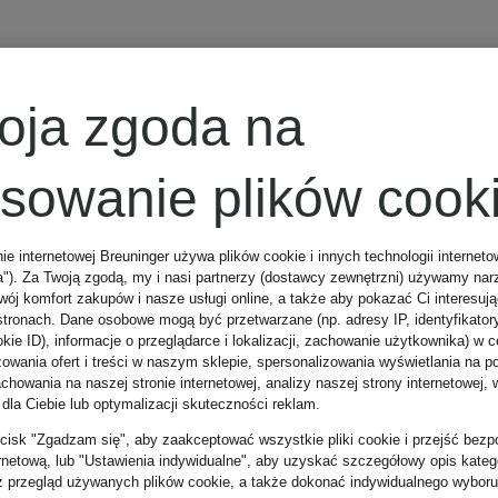
HERNO
oja zgoda na
Płaszcz
osowanie plików cook
puchowy
nie internetowej Breuninger używa plików cookie i innych technologii internet
a"). Za Twoją zgodą, my i nasi partnerzy (dostawcy zewnętrzni) używamy nar
wój komfort zakupów i nasze usługi online, a także aby pokazać Ci interesuj
3 739 zł
stronach. Dane osobowe mogą być przetwarzane (np. adresy IP, identyfikator
kie ID), informacje o przeglądarce i lokalizacji, zachowanie użytkownika) w c
zowania ofert i treści w naszym sklepie, spersonalizowania wyświetlania na p
howania na naszej stronie internetowej, analizy naszej strony internetowej, w
 dla Ciebie lub optymalizacji skuteczności reklam.
zycisk "Zgadzam się", aby zaakceptować wszystkie pliki cookie i przejść bezp
ernetową, lub "Ustawienia indywidualne", aby uzyskać szczegółowy opis katego
z przegląd używanych plików cookie, a także dokonać indywidualnego wyboru