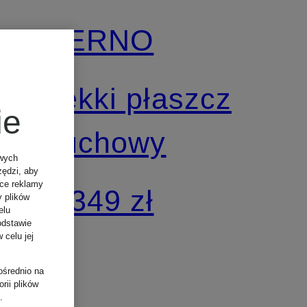
HERNO
Lekki płaszcz
ie
puchowy
owych
zędzi, aby
ące reklamy
3 349 zł
y plików
elu
odstawie
 celu jej
ośrednio na
rii plików
.