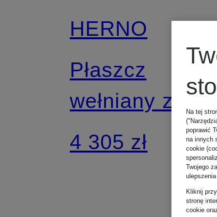
HERNO
Tw
Płaszcz
st
wełniany z
Na tej stro
("Narzędzi
odpinanym
poprawić T
4 305 zł
na innych 
cookie (coo
sztucznym
spersonali
Twojego zac
ulepszenia
futrem
Kliknij pr
stronę int
cookie ora