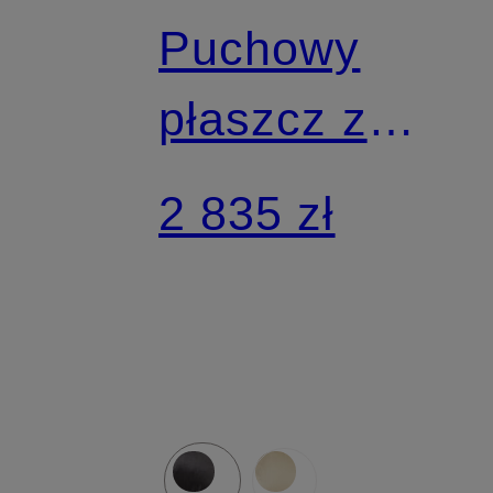
Puchowy
płaszcz z
sztucznym
2 835 zł
futrem