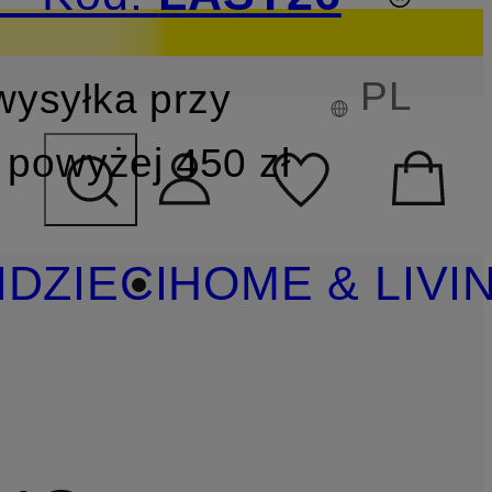
PL
wysyłka przy
YSZUKIWANIA
powyżej 450 zł
I
DZIECI
HOME & LIVI