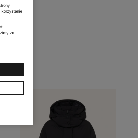
strony
 korzystanie
at
dzimy za