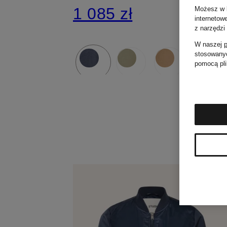
1 085 zł
Możesz w k
internetow
z narzędzi
W naszej
p
stosowanyc
pomocą pli