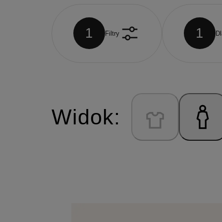
1
1
Filtry
Dl
Widok: