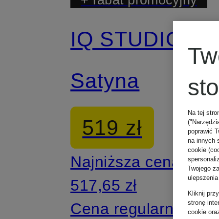
IQ STUDIO
Tw
Satyna
st
Na tej stro
519 zł
("Narzędzi
poprawić T
na innych 
cookie (coo
Najniższa cena:
spersonali
Twojego zac
ulepszenia
517,65 zł
Kliknij pr
stronę int
Cena regularna:
cookie ora