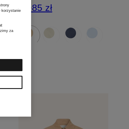
1 085 zł
strony
 korzystanie
at
dzimy za