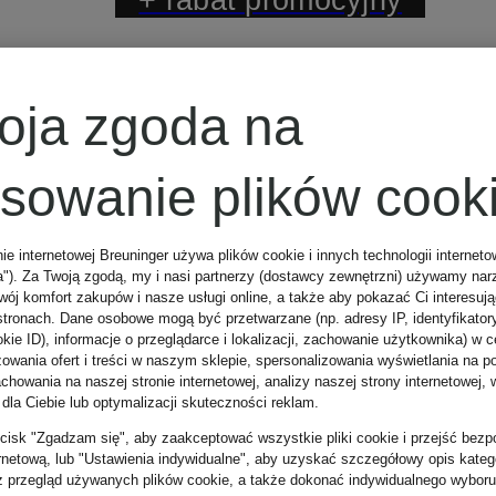
IQ STUDIO
oja zgoda na
Satyna
osowanie plików cook
nie internetowej Breuninger używa plików cookie i innych technologii internet
519 zł
a"). Za Twoją zgodą, my i nasi partnerzy (dostawcy zewnętrzni) używamy nar
wój komfort zakupów i nasze usługi online, a także aby pokazać Ci interesuj
stronach. Dane osobowe mogą być przetwarzane (np. adresy IP, identyfikator
kie ID), informacje o przeglądarce i lokalizacji, zachowanie użytkownika) w c
Najniższa cena:
zowania ofert i treści w naszym sklepie, spersonalizowania wyświetlania na p
howania na naszej stronie internetowej, analizy naszej strony internetowej, w
 dla Ciebie lub optymalizacji skuteczności reklam.
517,65 zł
zycisk "Zgadzam się", aby zaakceptować wszystkie pliki cookie i przejść bezp
ernetową, lub "Ustawienia indywidualne", aby uzyskać szczegółowy opis katego
Cena regularna:
z przegląd używanych plików cookie, a także dokonać indywidualnego wyboru