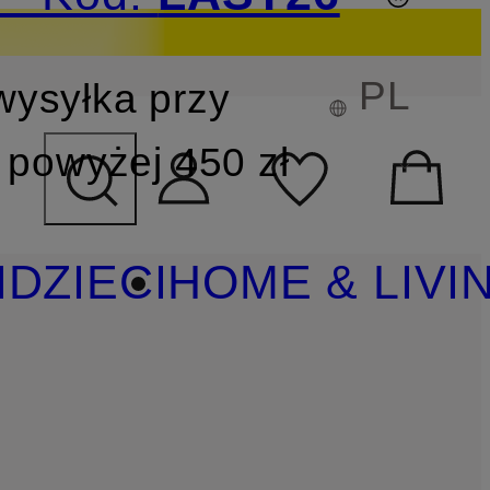
PL
wysyłka przy
YSZUKIWANIA
powyżej 450 zł
I
DZIECI
HOME & LIVI