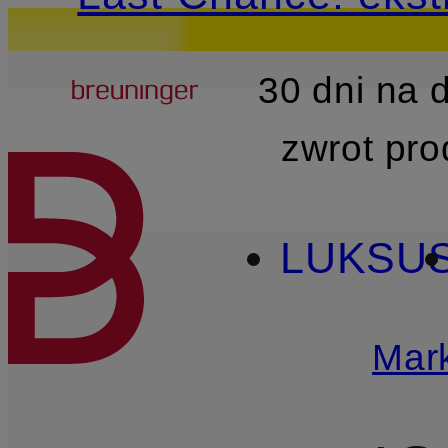
Breuninger
30 dni na
PRZEJDŹ DO GŁÓWNEJ 
zwrot pr
LUKSU
Mark