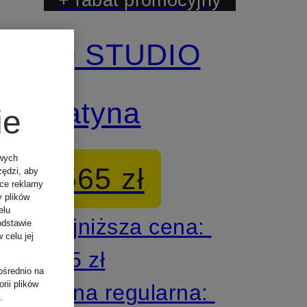
IQ STUDIO
Satyna
ie
owych
565 zł
zędzi, aby
ące reklamy
y plików
elu
Najniższa cena:
odstawie
 celu jej
565 zł
ośrednio na
rii plików
Cena regularna:
.