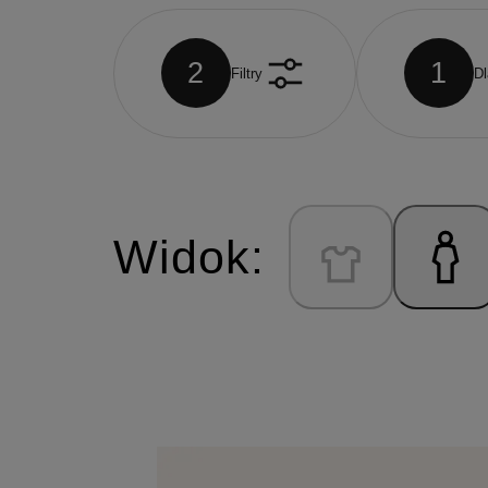
2
1
Filtry
Dl
Widok: