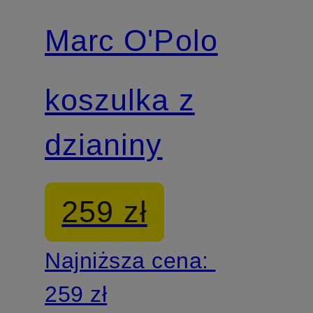
Marc O'Polo
Z certyfikatem
koszulka z
dzianiny
259 zł
Najniższa cena:
259 zł