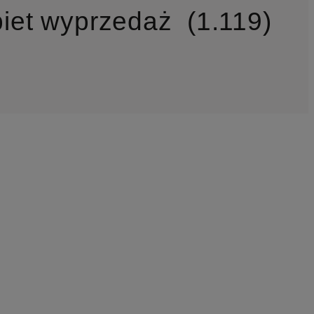
biet wyprzedaż
1.119