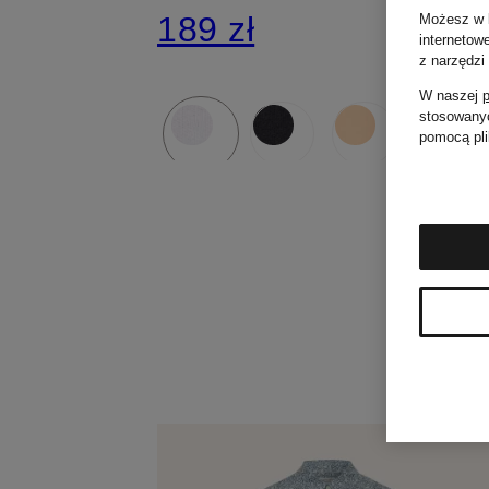
189 zł
Możesz w k
internetow
z narzędzi
W naszej
p
stosowanyc
pomocą pli