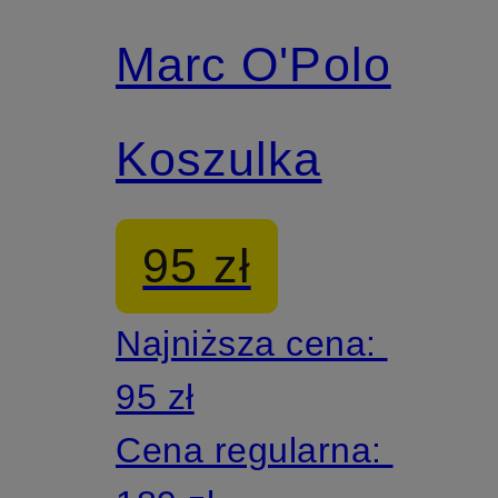
Marc O'Polo
Z certyfikatem
Koszulka
95 zł
Najniższa cena:
95 zł
Cena regularna: