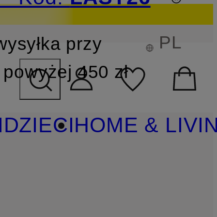
PL
wysyłka przy
YSZUKIWANIA
powyżej 450 zł
I
DZIECI
HOME & LIVI