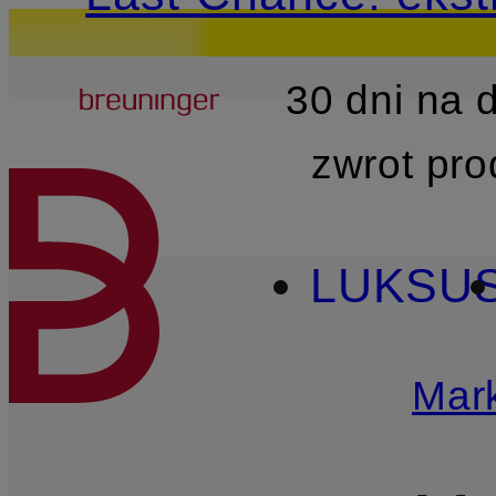
Breuninger
30 dni na
PRZEJDŹ DO GŁÓWNEJ 
zwrot pr
LUKSU
Mark