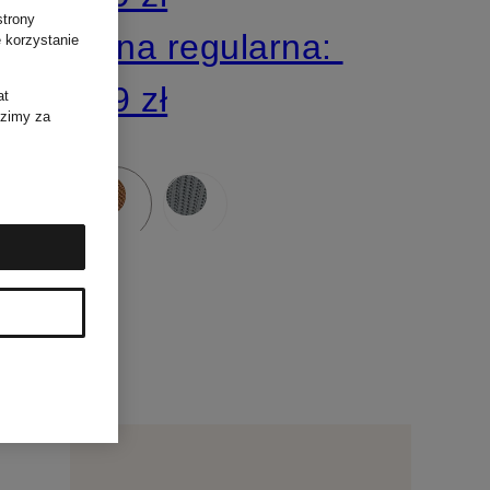
strony
Cena regularna:
 korzystanie
519 zł
at
dzimy za