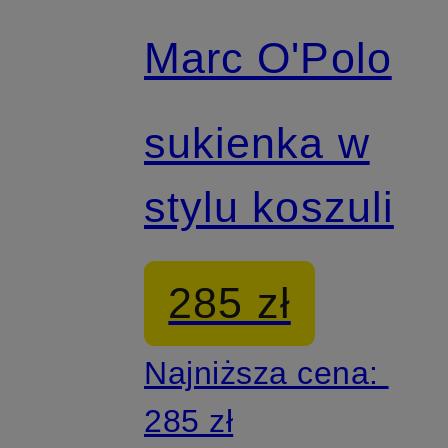
Marc O'Polo
Z certyfikatem
sukienka w
stylu koszuli
285 zł
Najniższa cena:
285 zł