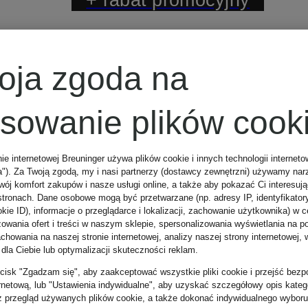
Marc O'Polo
Z certyfikatem
oja zgoda na
Bluzka
osowanie plików cook
nie internetowej Breuninger używa plików cookie i innych technologii internet
145 zł
a"). Za Twoją zgodą, my i nasi partnerzy (dostawcy zewnętrzni) używamy nar
wój komfort zakupów i nasze usługi online, a także aby pokazać Ci interesuj
stronach. Dane osobowe mogą być przetwarzane (np. adresy IP, identyfikator
kie ID), informacje o przeglądarce i lokalizacji, zachowanie użytkownika) w c
Najniższa cena:
zowania ofert i treści w naszym sklepie, spersonalizowania wyświetlania na p
howania na naszej stronie internetowej, analizy naszej strony internetowej, w
 dla Ciebie lub optymalizacji skuteczności reklam.
145 zł
zycisk "Zgadzam się", aby zaakceptować wszystkie pliki cookie i przejść bezp
ernetową, lub "Ustawienia indywidualne", aby uzyskać szczegółowy opis katego
Cena regularna:
z przegląd używanych plików cookie, a także dokonać indywidualnego wyboru