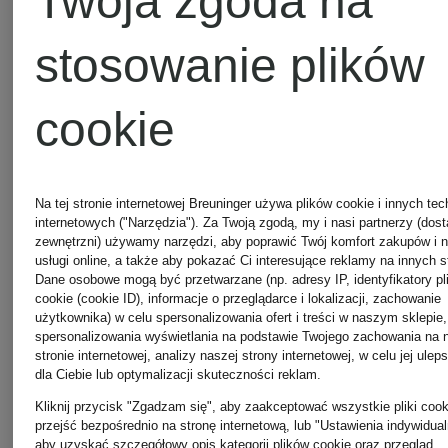
Twoja zgoda na
stosowanie plików
NAJPOPULARNIEJ
cookie
PRODUKTY W
Na tej stronie internetowej Breuninger używa plików cookie i innych tec
internetowych ("Narzędzia"). Za Twoją zgodą, my i nasi partnerzy (dos
KATEGORII NIKE
zewnętrzni) używamy narzędzi, aby poprawić Twój komfort zakupów i 
usługi online, a także aby pokazać Ci interesujące reklamy na innych s
Dane osobowe mogą być przetwarzane (np. adresy IP, identyfikatory pl
cookie (cookie ID), informacje o przeglądarce i lokalizacji, zachowanie
użytkownika) w celu spersonalizowania ofert i treści w naszym sklepie,
spersonalizowania wyświetlania na podstawie Twojego zachowania na 
stronie internetowej, analizy naszej strony internetowej, w celu jej ulep
dla Ciebie lub optymalizacji skuteczności reklam.
Kliknij przycisk "Zgadzam się", aby zaakceptować wszystkie pliki cook
przejść bezpośrednio na stronę internetową, lub "Ustawienia indywidual
aby uzyskać szczegółowy opis kategorii plików cookie oraz przegląd