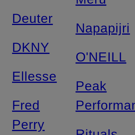
Deuter
Napapijri
DKNY
O'NEILL
Ellesse
Peak
Fred
Performa
Perry
Rituals