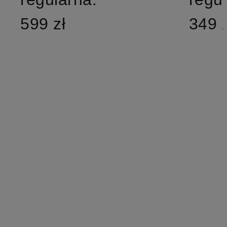
599 zł
349 z