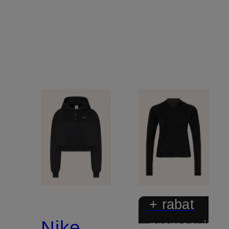
+ rabat
Nike
promocyjny