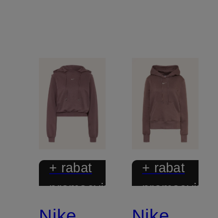
+ rabat
+ rabat
promocyjny
promocyjny
Nike
Nike