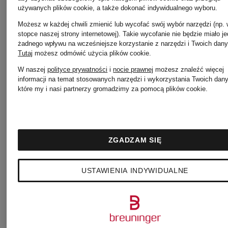
używanych plików cookie, a także dokonać indywidualnego wyboru.
Możesz w każdej chwili zmienić lub wycofać swój wybór narzędzi (np.
stopce naszej strony internetowej). Takie wycofanie nie będzie miało j
żadnego wpływu na wcześniejsze korzystanie z narzędzi i Twoich dany
Tutaj
możesz odmówić użycia plików cookie
.
W naszej
polityce prywatności
i
nocie prawnej
możesz znaleźć więcej
+ rabat
+ rabat
+ ra
informacji na temat stosowanych narzędzi i wykorzystania Twoich dan
które my i nasi partnerzy gromadzimy za pomocą plików cookie.
promocyjny
promocyjny
pro
Nike
Nike
Nik
ZGADZAM SIĘ
Buty
Buty do
But
USTAWIENIA INDYWIDUALNE
treningowe
biegania
tre
FREE
VOMERO
MC