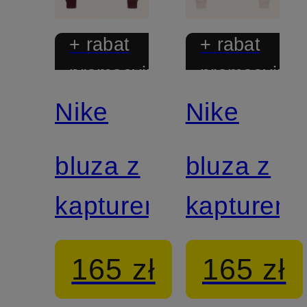
+ rabat
+ rabat
promocyjny
promocyjny
Nike
Nike
bluza z
bluza z
kapturem
kapturem
165 zł
165 zł