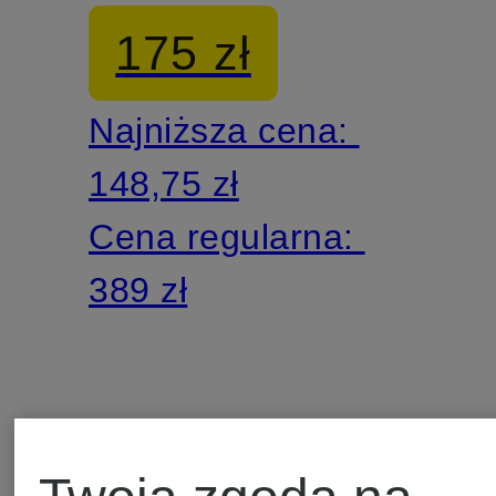
kapturem
175 zł
Najniższa cena:
148,75 zł
Cena regularna:
389 zł