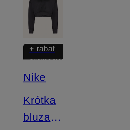
+ rabat
promocyjny
Nike
Krótka
bluza z