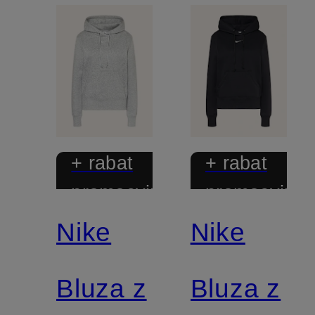
+ rabat
+ rabat
promocyjny
promocyjny
Nike
Nike
Bluza z
Bluza z