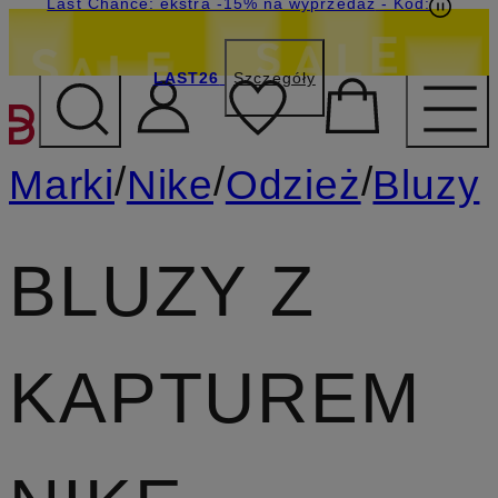
Last Chance: ekstra -15% na wyprzedaż
- Kod:
LAST26
Szczegóły
PRZEJDŹ DO GŁÓWNEJ 
/
/
/
Marki
Nike
Odzież
Bluzy
BLUZY Z
KAPTUREM