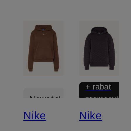
+ rabat
promocyjny
Nowości
Nike
Nike