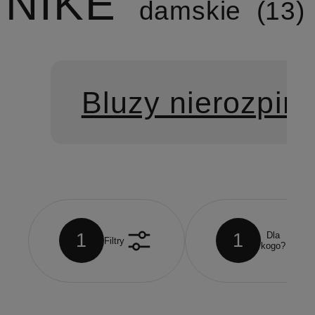
NIKE
damskie
13
Bluzy nierozpin
1
1
Dla
Filtry
kogo?