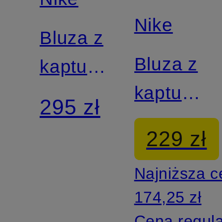
Nike
Bluza z
Bluza z
kapturem
kapturem
o
295 zł
UNIVERS
skróconym
229 zł
kroju
Najniższa 
PHOENIX
174,25 zł
Cena regul