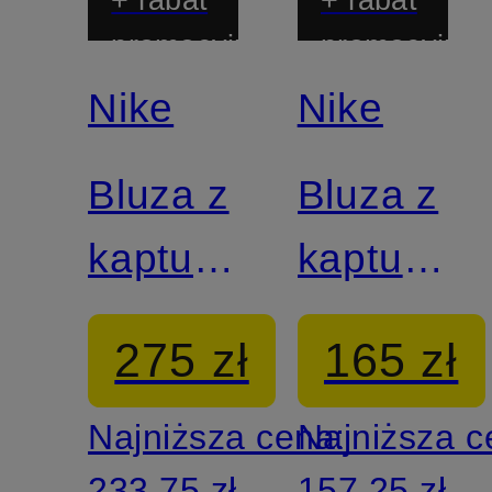
promocyjny
promocyjny
Nike
Nike
Bluza z
Bluza z
kapturem
kapturem
SPORTSWEAR
SPORTS
275 zł
165 zł
PHOENIX
PHOENIX
Najniższa cena:
Najniższa 
233,75 zł
157,25 zł