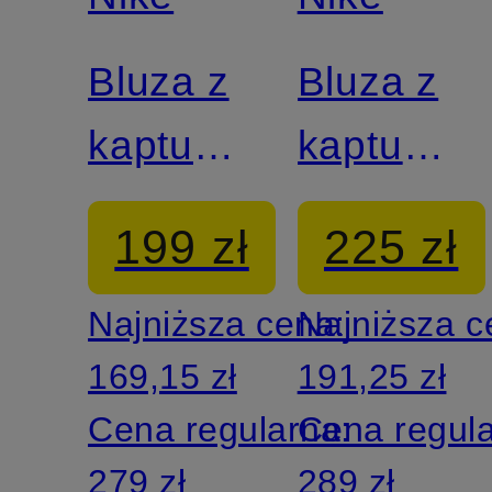
Bluza z
Bluza z
kapturem
kapturem
SPORTSWEAR
SPORTS
199 zł
225 zł
CHILL
PHOENIX
Najniższa cena:
Najniższa 
169,15 zł
191,25 zł
Cena regularna:
Cena regul
279 zł
289 zł