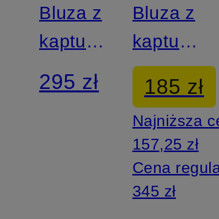
Bluza z
Bluza z
kapturem
kapturem
STUDIO
SPORTS
295 zł
185 zł
PHOENIX
Najniższa 
157,25 zł
Cena regul
345 zł