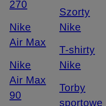
270
Szorty
Nike
Nike
Air Max
T-shirty
Nike
Nike
Air Max
Torby
90
sportowe