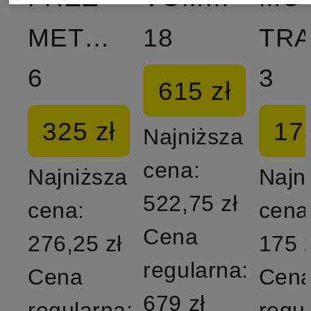
METCON
18
TRA
6
3
615 zł
325 zł
175
Najniższa
cena:
Najniższa
Najn
522,75 zł
cena:
cena
Cena
276,25 zł
175 z
regularna:
Cena
Cen
679 zł
regularna:
regu