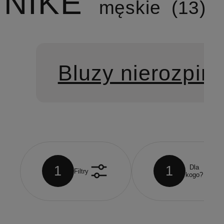
NIKE
męskie
13
Bluzy nierozpin
1
1
Dla
Filtry
kogo?