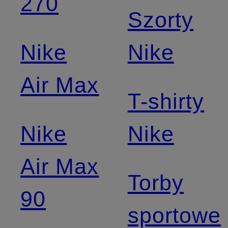
270
Szorty
Nike
Nike
Air Max
T-shirty
Nike
Nike
Air Max
Torby
90
sportowe