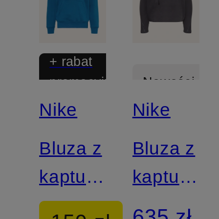
+ rabat
promocyjny
Nowości
Nike
Nike
Bluza z
Bluza z
kapturem
kapturem
CLUB
oversize
635 zł