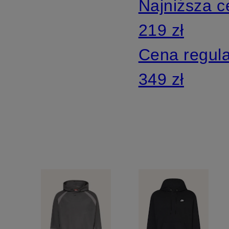
Najniższa 
HOUR
219 zł
Cena regul
349 zł