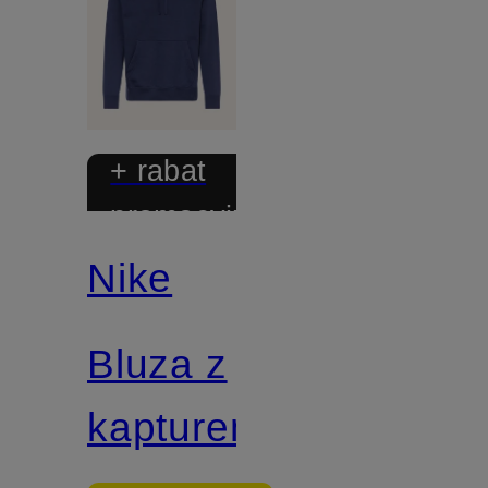
+ rabat
promocyjny
Nike
Bluza z
kapturem