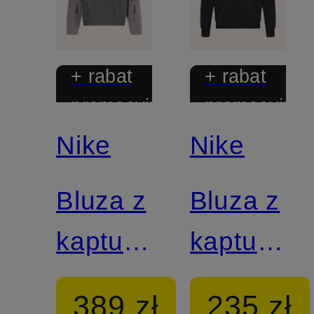
+ rabat
+ rabat
promocyjny
promocyjny
Nike
Nike
Bluza z
Bluza z
kapturem
kapturem
oversize
CLUB
389 zł
235 zł