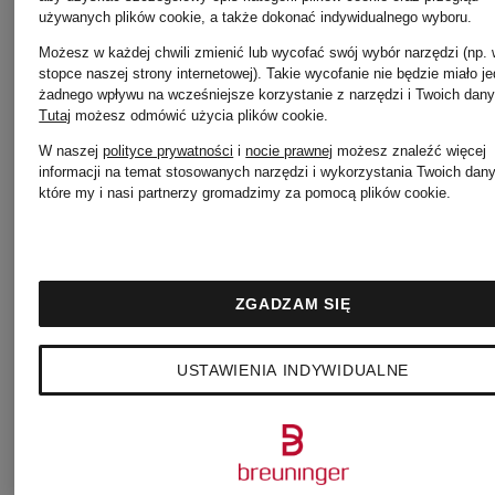
używanych plików cookie, a także dokonać indywidualnego wyboru.
METCON
18
Możesz w każdej chwili zmienić lub wycofać swój wybór narzędzi (np.
stopce naszej strony internetowej). Takie wycofanie nie będzie miało j
żadnego wpływu na wcześniejsze korzystanie z narzędzi i Twoich dany
6
Tutaj
możesz odmówić użycia plików cookie
.
615 zł
529
W naszej
polityce prywatności
i
nocie prawnej
możesz znaleźć więcej
informacji na temat stosowanych narzędzi i wykorzystania Twoich dan
325 zł
które my i nasi partnerzy gromadzimy za pomocą plików cookie.
Najniższa
Najn
cena:
cena
Najniższa
522,75 zł
449,
ZGADZAM SIĘ
cena:
Cena
Cen
276,25 zł
USTAWIENIA INDYWIDUALNE
regularna:
regu
Cena
679 zł
919 z
regularna: