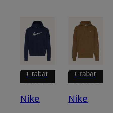
+ rabat
+ rabat
promocyjny
promocyjny
Nike
Nike