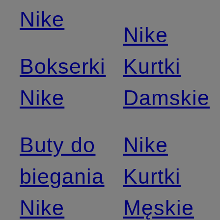
Nike
Nike
Bokserki
Kurtki
Nike
Damskie
Buty do
Nike
biegania
Kurtki
Nike
Męskie