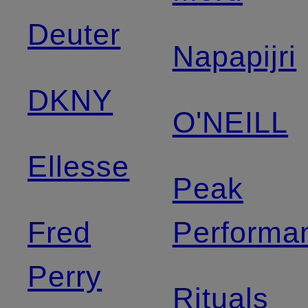
Deuter
Napapijri
DKNY
O'NEILL
Ellesse
Peak
Fred
Performa
Perry
Rituals