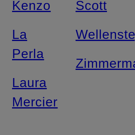
Kenzo
Scott
La
Wellenst
Perla
Zimmerm
Laura
Mercier