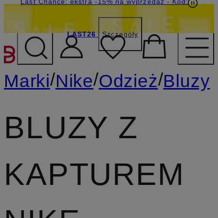
Last Chance: ekstra -15% na wyprzedaż
- Kod:
LAST26
Szczegóły
PRZEJDŹ DO GŁÓWNEJ 
/
/
/
Marki
Nike
Odzież
Bluzy
BLUZY Z
KAPTUREM