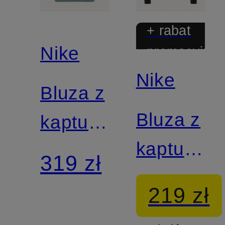
+ rabat
Nike
promocyjny
Nike
Bluza z
Bluza z
kapturem
kapturem
N.A.C.
319 zł
ACG
219 zł
MAGIC