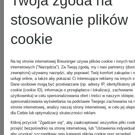
Twoja zgoda na
stosowanie plików
cookie
+ rabat
+ rabat
+ ra
promocyjny
promocyjny
pro
Na tej stronie internetowej Breuninger używa plików cookie i innych tec
internetowych ("Narzędzia"). Za Twoją zgodą, my i nasi partnerzy (dos
Nike
Nike
Nik
zewnętrzni) używamy narzędzi, aby poprawić Twój komfort zakupów i 
usługi online, a także aby pokazać Ci interesujące reklamy na innych s
Dane osobowe mogą być przetwarzane (np. adresy IP, identyfikatory pl
cookie (cookie ID), informacje o przeglądarce i lokalizacji, zachowanie
Buty
Buty do
But
użytkownika) w celu spersonalizowania ofert i treści w naszym sklepie,
spersonalizowania wyświetlania na podstawie Twojego zachowania na 
stronie internetowej, analizy naszej strony internetowej, w celu jej ulep
treningowe
biegania
bieg
dla Ciebie lub optymalizacji skuteczności reklam.
Kliknij przycisk "Zgadzam się", aby zaakceptować wszystkie pliki cook
FREE
VOMERO
PE
przejść bezpośrednio na stronę internetową, lub "Ustawienia indywidual
aby uzyskać szczegółowy opis kategorii plików cookie oraz przegląd