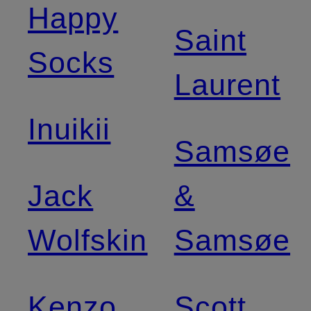
Happy
Saint
Socks
Laurent
Inuikii
Samsøe
Jack
&
Wolfskin
Samsøe
Kenzo
Scott