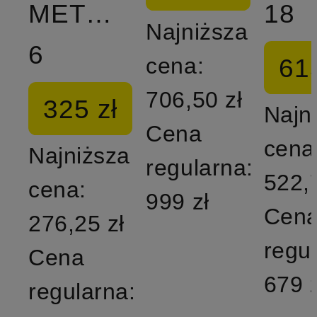
METCON
18
Najniższa
6
615
cena:
706,50 zł
325 zł
Najn
Cena
cena
Najniższa
regularna:
522,
cena:
999 zł
Cen
276,25 zł
regu
Cena
679 z
regularna: