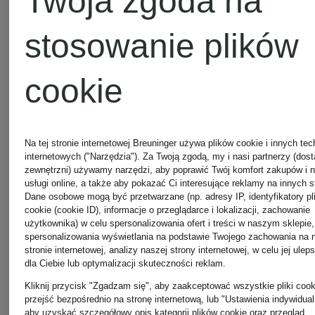
Twoja zgoda na
Kurtki
Nike
stosowanie plików
Nike
cookie
Sneakers
Legginsy
Nike
Na tej stronie internetowej Breuninger używa plików cookie i innych tec
internetowych ("Narzędzia"). Za Twoją zgodą, my i nasi partnerzy (dos
zewnętrzni) używamy narzędzi, aby poprawić Twój komfort zakupów i 
Nike
usługi online, a także aby pokazać Ci interesujące reklamy na innych s
Dane osobowe mogą być przetwarzane (np. adresy IP, identyfikatory pl
Spodnie
cookie (cookie ID), informacje o przeglądarce i lokalizacji, zachowanie
użytkownika) w celu spersonalizowania ofert i treści w naszym sklepie,
spersonalizowania wyświetlania na podstawie Twojego zachowania na 
Nike
Nike
stronie internetowej, analizy naszej strony internetowej, w celu jej ulep
dla Ciebie lub optymalizacji skuteczności reklam.
Kliknij przycisk "Zgadzam się", aby zaakceptować wszystkie pliki cook
270
przejść bezpośrednio na stronę internetową, lub "Ustawienia indywidual
aby uzyskać szczegółowy opis kategorii plików cookie oraz przegląd