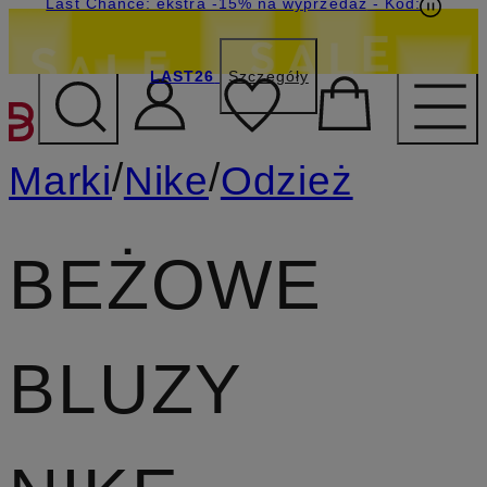
Last Chance: ekstra -15% na wyprzedaż
- Kod:
LAST26
Szczegóły
PRZEJDŹ DO GŁÓWNEJ 
/
/
Marki
Nike
Odzież
BEŻOWE
BLUZY