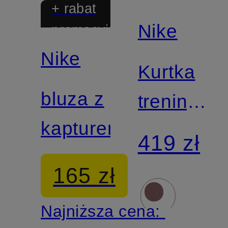
+ rabat
Nike
promocyjny
Nike
Kurtka
bluza z
treningow
kapturem
ZENVY
419 zł
165 zł
Najniższa cena: