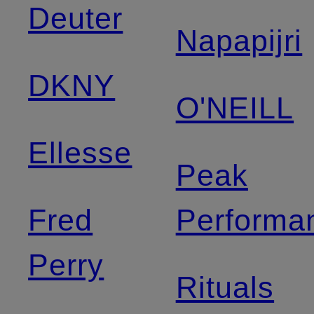
Deuter
Napapijri
DKNY
O'NEILL
Ellesse
Peak
Fred
Performa
Perry
Rituals