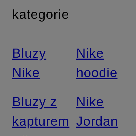
kategorie
Bluzy
Nike
Nike
hoodie
Bluzy z
Nike
kapturem
Jordan