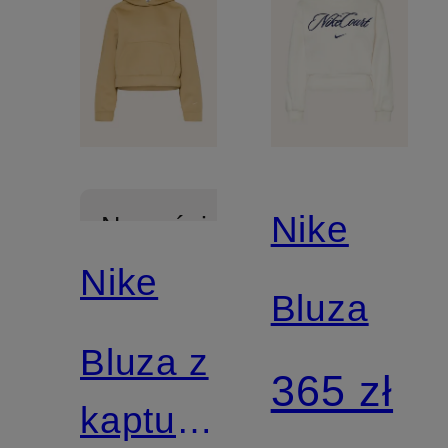
Nike
Nowości
Nike
Bluza
Bluza z
365 zł
kapturem