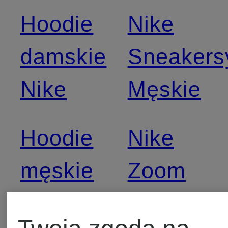
Hoodie
Nike
damskie
Sneakers
Nike
Męskie
Hoodie
Nike
męskie
Zoom
Nike
Skarpety