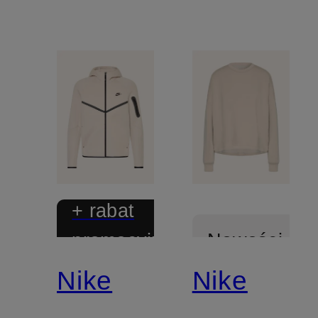
+ rabat
promocyjny
Nowości
Nike
Nike