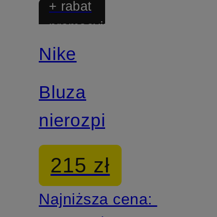
+ rabat
promocyjny
Nike
Bluza
nierozpinana
215 zł
Najniższa cena: