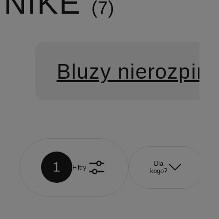
NIKE
7
Bluzy nierozpin
1
Dla
Filtry
kogo?