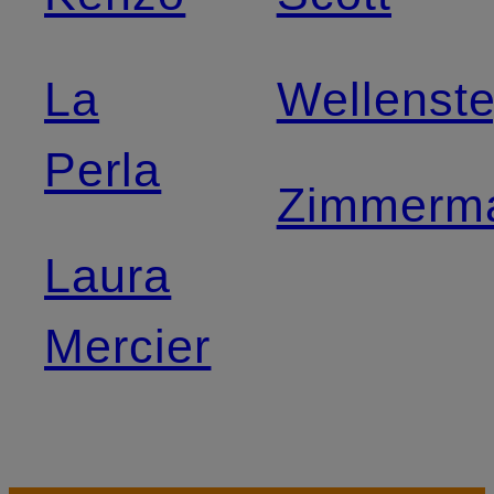
La
Wellenst
Perla
Zimmerm
Laura
Mercier