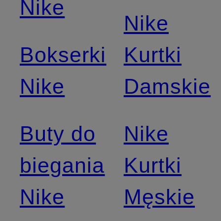
Nike
Nike
Bokserki
Kurtki
Nike
Damskie
Buty do
Nike
biegania
Kurtki
Nike
Męskie