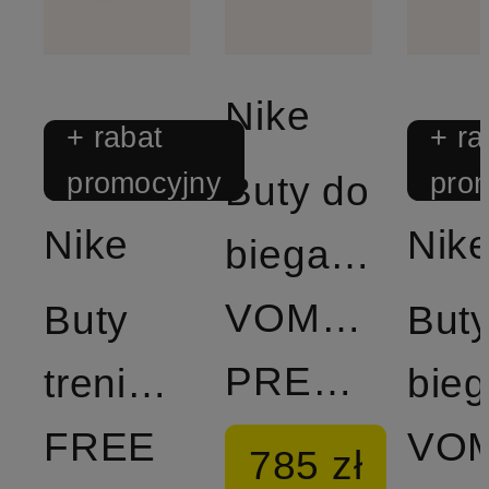
Nike
+ rabat
+ ra
promocyjny
pro
Buty do
Nike
Nik
biegania
VOMERO
Buty
But
PREMIUM
treningowe
bieg
FREE
VO
785 zł