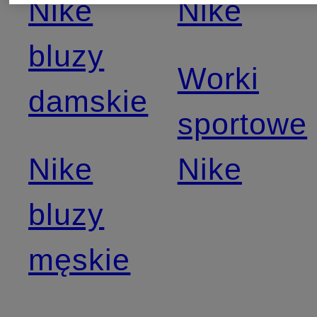
Nike
Nike
bluzy
Worki
damskie
sportowe
Nike
Nike
bluzy
męskie