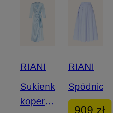
RIANI
RIANI
Sukienka
Spódnica
kopertowa
909 zł