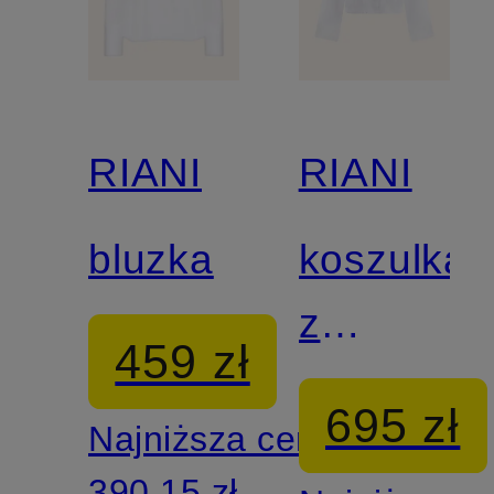
RIANI
RIANI
bluzka
koszulka
z
459 zł
dekoltem
695 zł
Najniższa cena:
w serek
390,15 zł