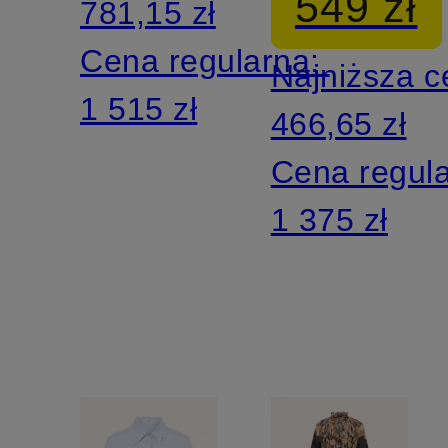
549 zł
781,15 zł
perełkami
Cena regularna:
Najniższa 
1 515 zł
466,65 zł
Cena regul
1 375 zł