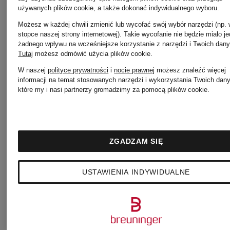
używanych plików cookie, a także dokonać indywidualnego wyboru.
Możesz w każdej chwili zmienić lub wycofać swój wybór narzędzi (np.
stopce naszej strony internetowej). Takie wycofanie nie będzie miało j
żadnego wpływu na wcześniejsze korzystanie z narzędzi i Twoich dany
Tutaj
możesz odmówić użycia plików cookie
.
RIANI
RIANI
W naszej
polityce prywatności
i
nocie prawnej
możesz znaleźć więcej
informacji na temat stosowanych narzędzi i wykorzystania Twoich dan
które my i nasi partnerzy gromadzimy za pomocą plików cookie.
Spódnico-
Spodnie
spodnie
ZGADZAM SIĘ
689 zł
729 zł
USTAWIENIA INDYWIDUALNE
Najniższa 
585,65 zł
Najniższa cena: