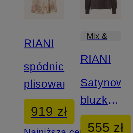
Mix &
RIANI
Match
RIANI
spódnica
Satynowa
plisowana
bluzka
919 zł
z
555 zł
Najniższa cena: