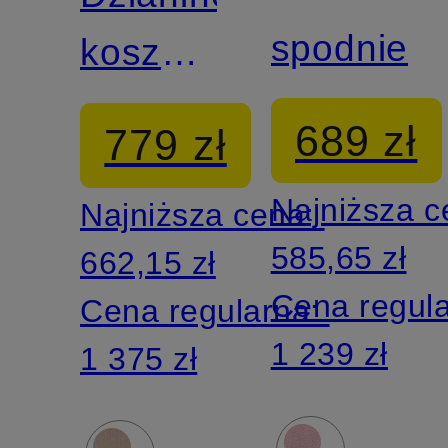
spodnie
koszulka
z
689 zł
779 zł
kaszmirem
Najniższa 
Najniższa cena:
i
585,65 zł
662,15 zł
ozdobnymi
Cena regul
Cena regularna:
kamykami
1 239 zł
1 375 zł