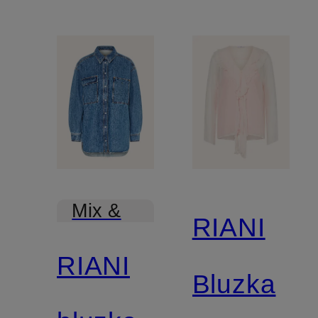
Mix &
RIANI
Match
RIANI
Bluzka