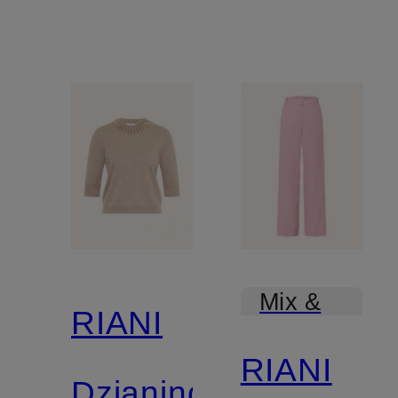
Mix &
RIANI
Match
RIANI
Dzianinowa