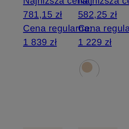
Najniższa cena:
Najniższa 
marlene
781,15 zł
582,25 zł
Cena regularna:
Cena regul
1 839 zł
1 229 zł