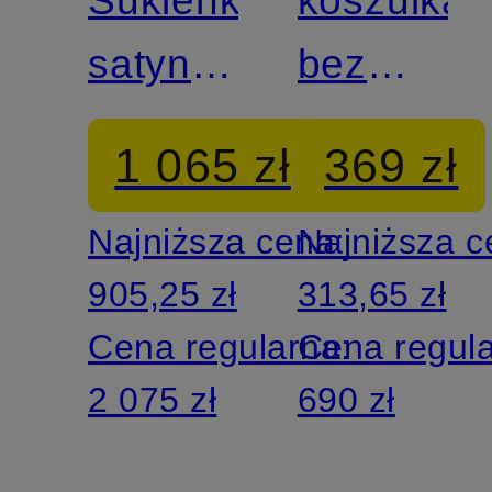
satynowa
bez
ze
rękawów
1 065 zł
369 zł
zdejmowaną
Najniższa cena:
Najniższa 
wstążką
905,25 zł
313,65 zł
Cena regularna:
Cena regul
2 075 zł
690 zł