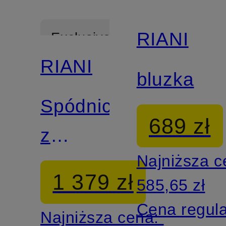
RIANI
Exclusive
RIANI
Mix &
bluzka
Match
Spódnica
689 zł
z
Najniższa 
ażurową
1 379 zł
585,65 zł
koronką
Cena regul
Najniższa cena: