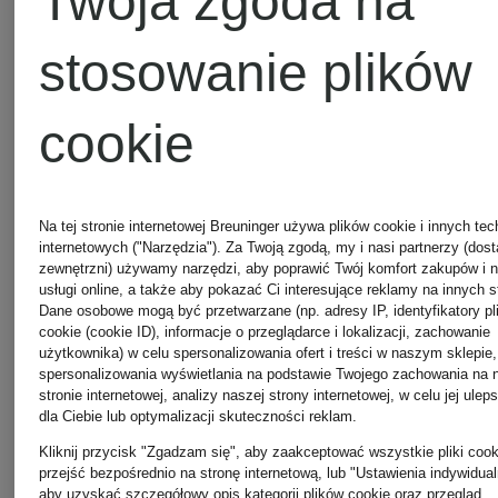
Twoja zgoda na
Cena regularna:
509,15 zł
stosowanie plików
690 zł
Cena regul
cookie
825 zł
Na tej stronie internetowej Breuninger używa plików cookie i innych tec
internetowych ("Narzędzia"). Za Twoją zgodą, my i nasi partnerzy (dos
zewnętrzni) używamy narzędzi, aby poprawić Twój komfort zakupów i 
usługi online, a także aby pokazać Ci interesujące reklamy na innych s
Dane osobowe mogą być przetwarzane (np. adresy IP, identyfikatory pl
cookie (cookie ID), informacje o przeglądarce i lokalizacji, zachowanie
użytkownika) w celu spersonalizowania ofert i treści w naszym sklepie,
spersonalizowania wyświetlania na podstawie Twojego zachowania na 
stronie internetowej, analizy naszej strony internetowej, w celu jej ulep
dla Ciebie lub optymalizacji skuteczności reklam.
Kliknij przycisk "Zgadzam się", aby zaakceptować wszystkie pliki cook
przejść bezpośrednio na stronę internetową, lub "Ustawienia indywidual
aby uzyskać szczegółowy opis kategorii plików cookie oraz przegląd