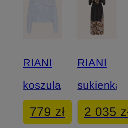
RIANI
RIANI
koszula
sukienka
779 zł
2 035 z