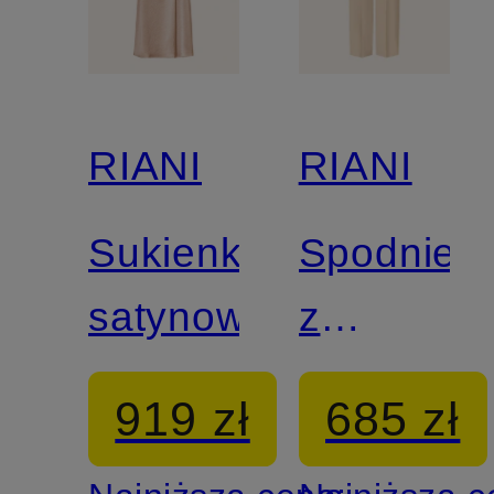
RIANI
RIANI
Sukienka
Spodnie
satynowa
z
materiału
919 zł
685 zł
typu