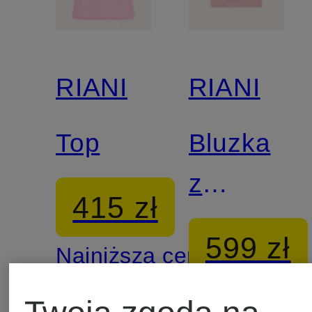
RIANI
RIANI
Top
Bluzka
z
415 zł
dzianiny
599 zł
Najniższa cena:
352,75 zł
Najniższa 