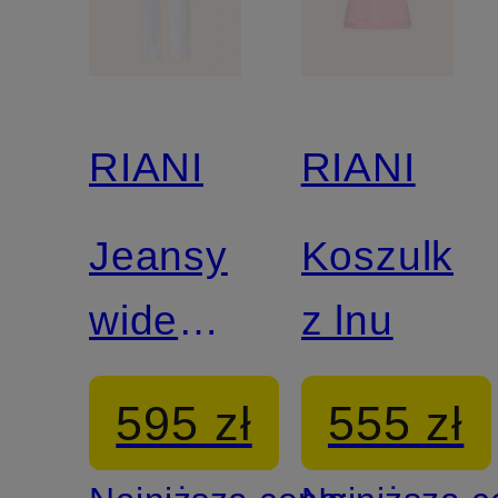
RIANI
RIANI
Jeansy
Koszulka
wide
z lnu
leg
595 zł
555 zł