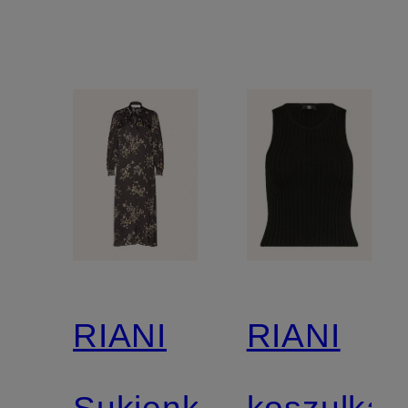
RIANI
RIANI
Sukienka
koszulka