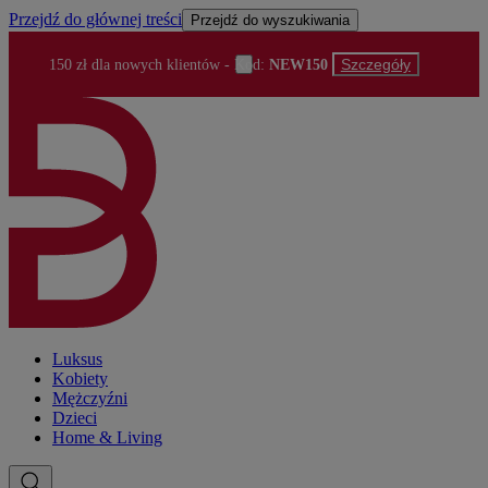
Przejdź do głównej treści
Przejdź do wyszukiwania
Szczegóły
150 zł dla nowych klientów
- Kod:
NEW150
Luksus
Kobiety
Mężczyźni
Dzieci
Home & Living