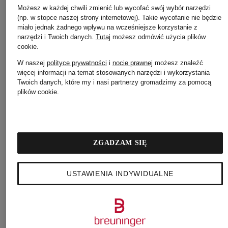
Możesz w każdej chwili zmienić lub wycofać swój wybór narzędzi
(np. w stopce naszej strony internetowej). Takie wycofanie nie będzie
miało jednak żadnego wpływu na wcześniejsze korzystanie z
narzędzi i Twoich danych.
Tutaj
możesz odmówić użycia plików
cookie
.
W naszej
polityce prywatności
i
nocie prawnej
możesz znaleźć
więcej informacji na temat stosowanych narzędzi i wykorzystania
Twoich danych, które my i nasi partnerzy gromadzimy za pomocą
plików cookie.
ZGADZAM SIĘ
USTAWIENIA INDYWIDUALNE
TOMMY HILFIGER
kurtka
435 zł
Najniższa cena:
369,75 zł
Cena regularna:
1 109 zł