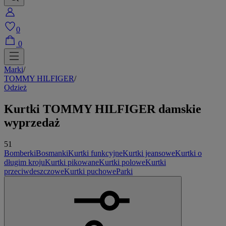
0
0
Marki
/
TOMMY HILFIGER
/
Odzież
Kurtki TOMMY HILFIGER
damskie
wyprzedaż
51
Bomberki
Bosmanki
Kurtki funkcyjne
Kurtki jeansowe
Kurtki o
długim kroju
Kurtki pikowane
Kurtki polowe
Kurtki
przeciwdeszczowe
Kurtki puchowe
Parki