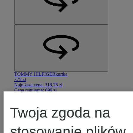
TOMMY HILFIGER
kurtka
375 zł
Najniższa cena:
318,75 zł
Cena regularna:
699 zł
Twoja zgoda na
375 zł
Najniższa cena:
318,75 zł
Cena regularna:
699 zł
stosowanie plików
Dostępne rozmiary