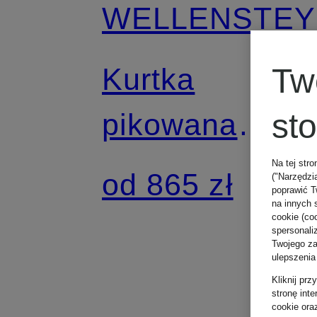
WELLENSTEY
Kurtka
Tw
pikowana
st
MOLMS z
Na tej stro
od 865 zł
("Narzędzi
poprawić T
izolacją
na innych 
cookie (coo
spersonali
Twojego zac
SORONA®
ulepszenia
Kliknij pr
stronę int
AURA
cookie ora