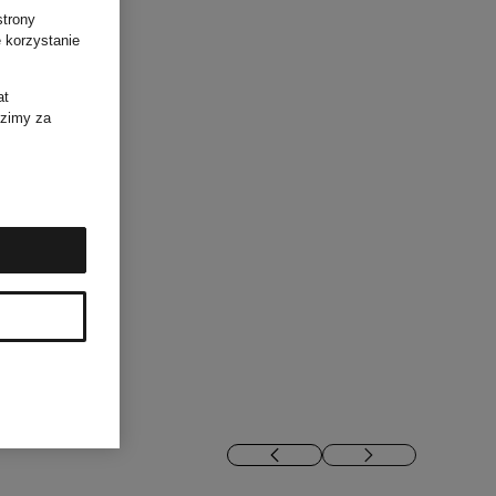
strony
 korzystanie
at
dzimy za