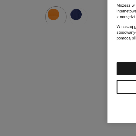
Możesz w k
internetow
z narzędzi
W naszej
p
stosowanyc
pomocą pli