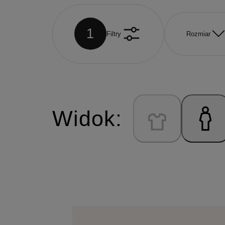
1
Filtry
Rozmiar
Widok: