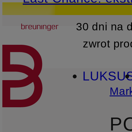
Breuninger
30 dni na
PRZEJDŹ DO GŁÓWNEJ 
zwrot pr
LUKSU
Mark
P