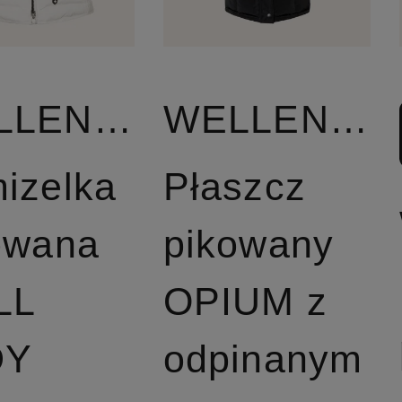
WELLENSTEYN
WELLENSTEYN
izelka
Płaszcz
owana
pikowany
LL
OPIUM z
DY
odpinanym