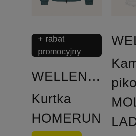
+ rabat
promocyjny
Kam
WELLENSTEYN
pik
Kurtka
MO
HOMERUN
LA