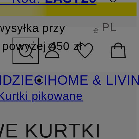
PL
wysyłka przy
YSZUKIWANIA
powyżej 450 zł
I
DZIECI
HOME & LIVI
Kurtki pikowane
E KURTKI