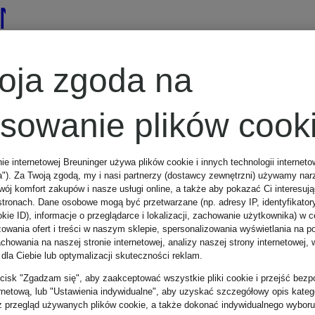
N
oja zgoda na
osowanie plików cook
nie internetowej Breuninger używa plików cookie i innych technologii internet
a"). Za Twoją zgodą, my i nasi partnerzy (dostawcy zewnętrzni) używamy nar
wój komfort zakupów i nasze usługi online, a także aby pokazać Ci interesuj
stronach. Dane osobowe mogą być przetwarzane (np. adresy IP, identyfikator
kie ID), informacje o przeglądarce i lokalizacji, zachowanie użytkownika) w c
zowania ofert i treści w naszym sklepie, spersonalizowania wyświetlania na p
howania na naszej stronie internetowej, analizy naszej strony internetowej, w
 dla Ciebie lub optymalizacji skuteczności reklam.
zycisk "Zgadzam się", aby zaakceptować wszystkie pliki cookie i przejść bezp
ernetową, lub "Ustawienia indywidualne", aby uzyskać szczegółowy opis katego
z przegląd używanych plików cookie, a także dokonać indywidualnego wyboru