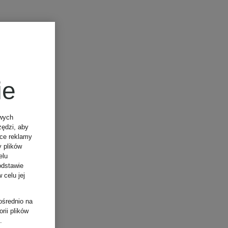
ie
owych
zędzi, aby
ące reklamy
y plików
elu
odstawie
 celu jej
ośrednio na
rii plików
.