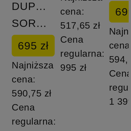
DUPONT™
699
cena:
SORONA®
517,65 zł
Najn
Cena
695 zł
cena
regularna:
594,
Najniższa
995 zł
Cen
cena:
regu
590,75 zł
1 399
Cena
regularna: