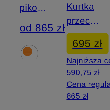
Kurtka
pikowana
przeciwd
MOLMS
od 865 zł
TIROL
z
695 zł
LADY z
izolacją
Najniższa 
odpinany
SORONA®
590,75 zł
kapturem
AURA
Cena regul
865 zł