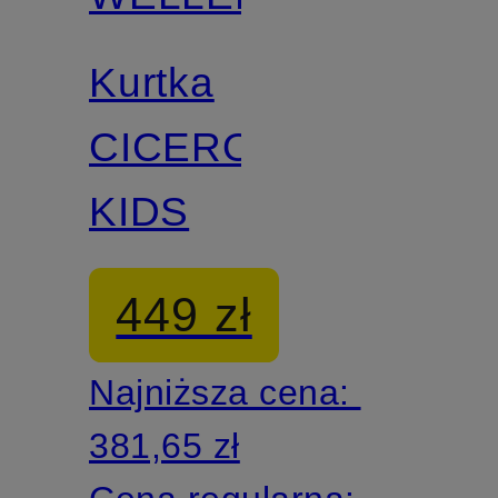
Kurtka
CICERO
KIDS
449 zł
Najniższa cena:
381,65 zł