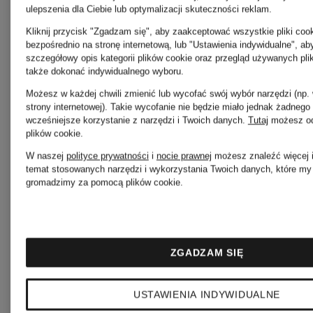
słońca, by nie traciła
ulepszenia dla Ciebie lub optymalizacji skuteczności reklam.
Kliknij przycisk "Zgadzam się", aby zaakceptować wszystkie pliki cook
intensywności.
bezpośrednio na stronę internetową, lub "Ustawienia indywidualne", a
szczegółowy opis kategorii plików cookie oraz przegląd używanych pli
także dokonać indywidualnego wyboru.
Regularna
Możesz w każdej chwili zmienić lub wycofać swój wybór narzędzi (np.
strony internetowej). Takie wycofanie nie będzie miało jednak żadneg
pielęgnacja pozwala
wcześniejsze korzystanie z narzędzi i Twoich danych.
Tutaj
możesz od
plików cookie
.
utrzymać barwę i
W naszej
polityce prywatności
i
nocie prawnej
możesz znaleźć więcej i
temat stosowanych narzędzi i wykorzystania Twoich danych, które my 
gromadzimy za pomocą plików cookie.
strukturę materiału w
doskonałej formie.
ZGADZAM SIĘ
USTAWIENIA INDYWIDUALNE