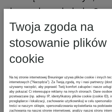
by zachowała kolor?
Twoja zgoda na
Należy prać ją w
stosowanie plików
niskiej temperaturze
cookie
i unikać silnych
Na tej stronie internetowej Breuninger używa plików cookie i innych tec
detergentów. Warto
internetowych ("Narzędzia"). Za Twoją zgodą, my i nasi partnerzy (dos
używamy narzędzi, aby poprawić Twój komfort zakupów i nasze usługi 
aby pokazać Ci interesujące reklamy na innych stronach. Dane osob
suszyć z dala od
przetwarzane (np. adresy IP, identyfikatory plików cookie (cookie ID), 
przeglądarce i lokalizacji, zachowanie użytkownika) w celu spersonalizo
treści w naszym sklepie, spersonalizowania wyświetlania na podstawi
zachowania na naszej stronie internetowej, analizy naszej strony intern