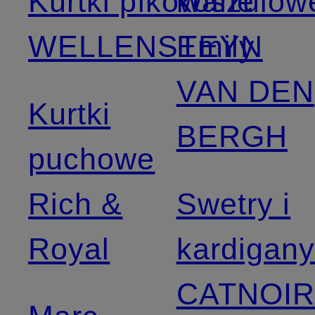
Kurtki pikowane
koszulow
WELLENSTEYN
Emily
VAN DEN
Kurtki
BERGH
puchowe
Rich &
Swetry i
Royal
kardigan
CATNOI