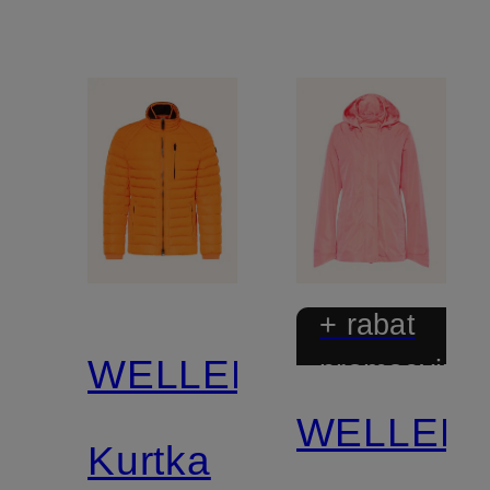
+ rabat
WELLENSTEYN
promocyjny
WELLEN
Kurtka