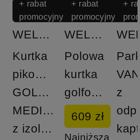
+ rabat
+ rabat
+ ra
promocyjny
promocyjny
pro
WELLENSTEYN
WELLENSTEYN
Kurtka
Polowa
Par
pikowana
kurtka
VA
GOLDMINE
golfowa
z
MEDIUM
odp
609 zł
z izolacją
Najniższa