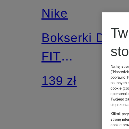
Nike
Tw
Bokserki DRI-
st
FIT
Na tej stro
EVERYDAY
("Narzędzi
139 zł
poprawić T
na innych 
cookie (coo
COTTON
spersonali
Twojego zac
ulepszenia
STRETCH, 3
Kliknij pr
stronę int
cookie ora