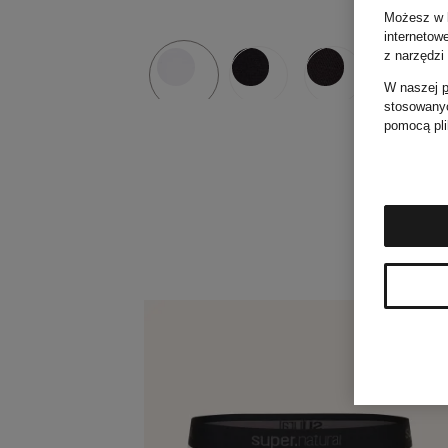
szt.
Możesz w k
internetow
z narzędzi
W naszej
p
stosowanyc
pomocą pli