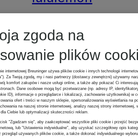
3-pak bokserek
oja zgoda na
AIM
osowanie plików cook
285 zł
nie internetowej Breuninger używa plików cookie i innych technologii internet
a"). Za Twoją zgodą, my i nasi partnerzy (dostawcy zewnętrzni) używamy nar
wój komfort zakupów i nasze usługi online, a także aby pokazać Ci interesuj
stronach. Dane osobowe mogą być przetwarzane (np. adresy IP, identyfikator
Najniższa cena:
kie ID), informacje o przeglądarce i lokalizacji, zachowanie użytkownika) w c
zowania ofert i treści w naszym sklepie, spersonalizowania wyświetlania na p
howania na naszej stronie internetowej, analizy naszej strony internetowej, w
242,25 zł
 dla Ciebie lub optymalizacji skuteczności reklam.
Cena regularna:
zycisk "Zgadzam się", aby zaakceptować wszystkie pliki cookie i przejść bezp
ernetową, lub "Ustawienia indywidualne", aby uzyskać szczegółowy opis katego
z przegląd używanych plików cookie, a także dokonać indywidualnego wyboru