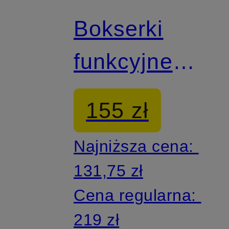
Bokserki
funkcyjne
TUNDRA175
155 zł
BOXER z
Najniższa cena:
wełny merino
131,75 zł
Cena regularna:
219 zł