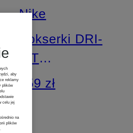
Nike
Bokserki DRI-
ie
FIT
owych
EVERYDAY
zędzi, aby
159 zł
ące reklamy
y plików
elu
COTTON
odstawie
 celu jej
STRETCH, 3
ośrednio na
rii plików
.