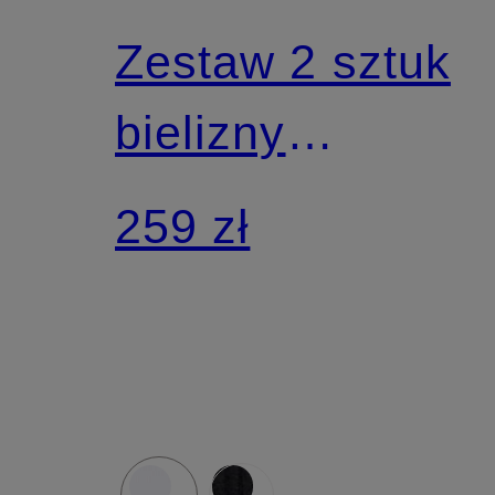
Zestaw 2 sztuk
bielizny
funkcyjnej –
259 zł
bokserki
ACTIVE LIGHT