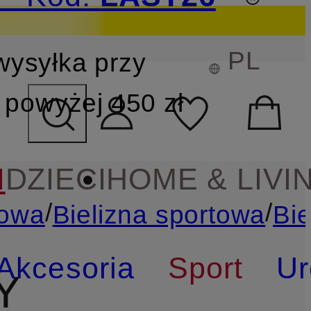
PL
wysyłka przy
YSZUKIWANIA
powyżej 450 zł
I
DZIECI
HOME & LIVI
/
/
towa
Bielizna sportowa
Bi
Akcesoria
Sport
Ur
Y