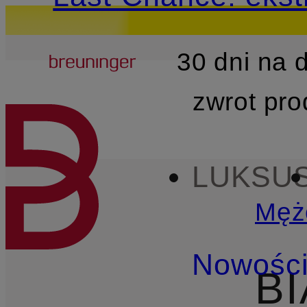
Breuninger
30 dni na
PRZEJDŹ DO GŁÓWNEJ 
zwrot pr
LUKSU
Męż
Nowośc
B