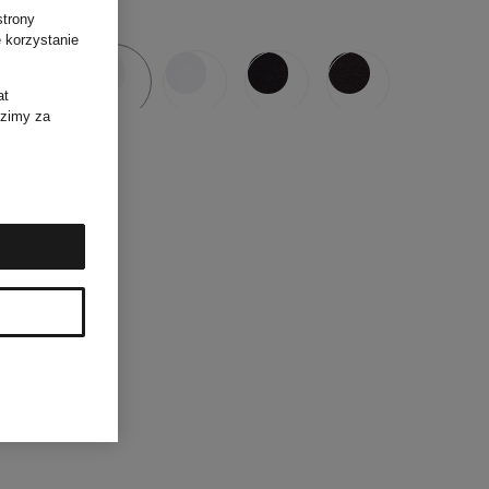
szt.
strony
 korzystanie
at
dzimy za