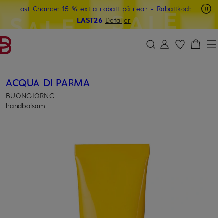
Last Chance: 15 % extra rabatt på rean
- Rabattkod:
HOPPA TILL HUVUDINNEHÅLLET
HOPPA TILL SÖKFÄLTET
LAST26
Detaljer
ACQUA DI PARMA
BUONGIORNO
handbalsam