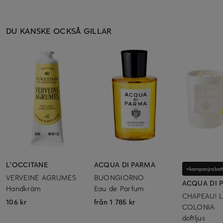
DU KANSKE OCKSÅ GILLAR
L'OCCITANE
ACQUA DI PARMA
+kampanjrabat
VERVEINE AGRUMES
BUONGIORNO
ACQUA DI 
Handkräm
Eau de Parfum
CHAPEAU! L
106 kr
från 1 785 kr
COLONIA
doftljus