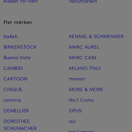
Kläder för Herr
Varumärken
Fler märken
ba&sh
KENNEL & SCHMENGER
BIRKENSTOCK
MARC AUREL
Buena Vista
MARC CAIN
CAMBIO
MILANO ITALY
CARTOON
monari
CINQUE
MORE & MORE
comma
No.1 Como
DEMELLIER
OPUS
DOROTHEE
oui
SCHUMACHER
paul green