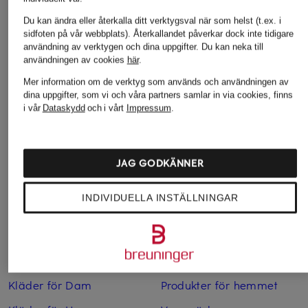
699 kr
699 kr
från 1 099 k
Du kan ändra eller återkalla ditt verktygsval när som helst (t.ex. i
sidfoten på vår webbplats). Återkallandet påverkar dock inte tidigare
användning av verktygen och dina uppgifter.
Du kan neka till
användningen av cookies
här
.
Mer information om de verktyg som används och användningen av
dina uppgifter, som vi och våra partners samlar in via cookies, finns
i vår
Dataskydd
och i vårt
Impressum
.
JAG GODKÄNNER
Fler kategorier
INDIVIDUELLA INSTÄLLNINGAR
Barnmode
Lyxmode för Barn
Dammode
Lyxmode för Dam
Herrmode
Lyxmode för Herr
Kläder för Dam
Produkter för hemmet