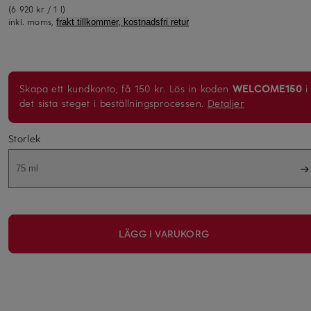
(6 920 kr / 1 l)
inkl. moms,
frakt tillkommer, kostnadsfri retur
Skapa ett kundkonto, få 150 kr. Lös in koden
WELCOME150
i
det sista steget i beställningsprocessen.
Detaljer
Storlek
75 ml
LÄGG I VARUKORG