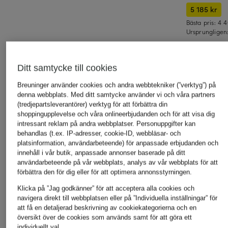
5 185 kr
Bästa pris:
4 4
Ursprungligen
OMSORGSFULLT UTVALDA PRODUKTER
Ditt samtycke till cookies
Breuninger använder cookies och andra webbtekniker (”verktyg”) på
denna webbplats. Med ditt samtycke använder vi och våra partners
(tredjepartsleverantörer) verktyg för att förbättra din
shoppingupplevelse och våra onlineerbjudanden och för att visa dig
intressant reklam på andra webbplatser. Personuppgifter kan
behandlas (t.ex. IP-adresser, cookie-ID, webbläsar- och
platsinformation, användarbeteende) för anpassade erbjudanden och
innehåll i vår butik, anpassade annonser baserade på ditt
användarbeteende på vår webbplats, analys av vår webbplats för att
förbättra den för dig eller för att optimera annonsstyrningen.
Klicka på ”Jag godkänner” för att acceptera alla cookies och
navigera direkt till webbplatsen eller på ”Individuella inställningar” för
ACQUA DI PARMA
ACQUA DI PARMA
MANCERA
att få en detaljerad beskrivning av cookiekategorierna och en
COLONIA REFILL
BUONGIORNO REFILL
SEMESTER
översikt över de cookies som används samt för att göra ett
Handkräm
Handkräm
Eau de Par
individuellt val.