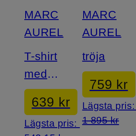
MARC
MARC
AUREL
AUREL
T-shirt
tröja
med
759 kr
strass
639 kr
Lägsta pris
1 895 kr
Lägsta pris: