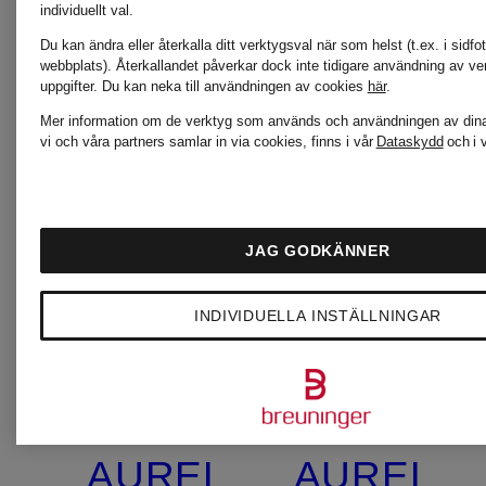
individuellt val.
Du kan ändra eller återkalla ditt verktygsval när som helst (t.ex. i sidfo
webbplats). Återkallandet påverkar dock inte tidigare användning av ve
uppgifter.
Du kan neka till användningen av cookies
här
.
Mer information om de verktyg som används och användningen av dina
vi och våra partners samlar in via cookies, finns i vår
Dataskydd
och i 
JAG GODKÄNNER
INDIVIDUELLA INSTÄLLNINGAR
+kampanjrabatt
+kampanjrab
MARC
MARC
AUREL
AUREL