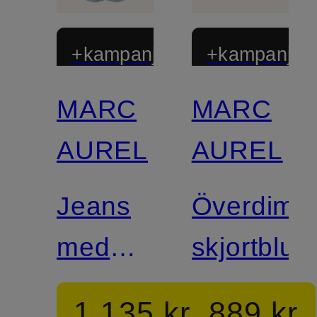
+kampanjrabatt
+kampanjrab
MARC
MARC
AUREL
AUREL
Jeans
Överdime
med
skjortblus
vida
1 135 kr
889 kr