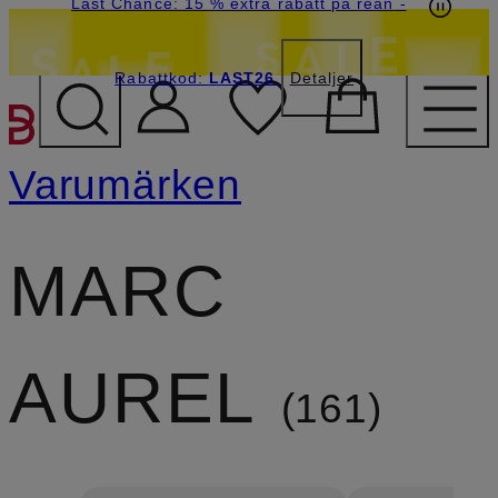
Last Chance: 15 % extra rabatt på rean
-
Rabattkod:
LAST26
Detaljer
HOPPA TILL HUVUDINNE
Varumärken
MARC
AUREL
161