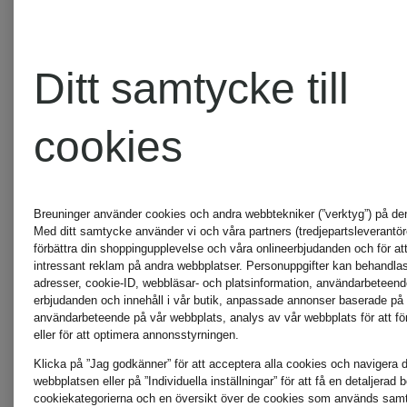
med
759 kr
smyckespärlor
Ditt samtycke till
509 kr
Lägsta pris
cookies
645,15 kr
Lägsta pris:
Ordinarie:
432,65 kr
Breuninger använder cookies och andra webbtekniker (”verktyg”) på de
Med ditt samtycke använder vi och våra partners (tredjepartsleverantöre
1 515 kr
Ordinarie:
förbättra din shoppingupplevelse och våra onlineerbjudanden och för att
intressant reklam på andra webbplatser. Personuppgifter kan behandlas 
adresser, cookie-ID, webbläsar- och platsinformation, användarbeteen
1 005 kr
erbjudanden och innehåll i vår butik, anpassade annonser baserade på 
användarbeteende på vår webbplats, analys av vår webbplats för att för
eller för att optimera annonsstyrningen.
Klicka på ”Jag godkänner” för att acceptera alla cookies och navigera dir
webbplatsen eller på ”Individuella inställningar” för att få en detaljerad 
cookiekategorierna och en översikt över de cookies som används samt f