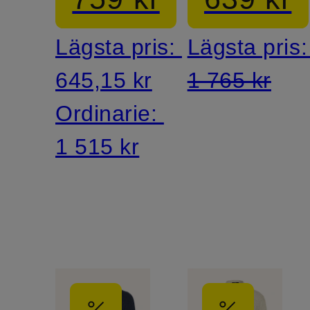
glittergarn
och
Lägsta pris:
Lägsta pris
dekorativ
645,15 kr
1 765 kr
stenar
Ordinarie:
1 515 kr