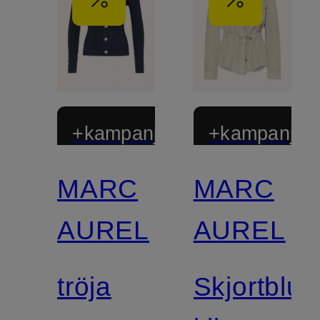
+kampanjrabatt
+kampanjrab
MARC
MARC
AUREL
AUREL
tröja
Skjortblus