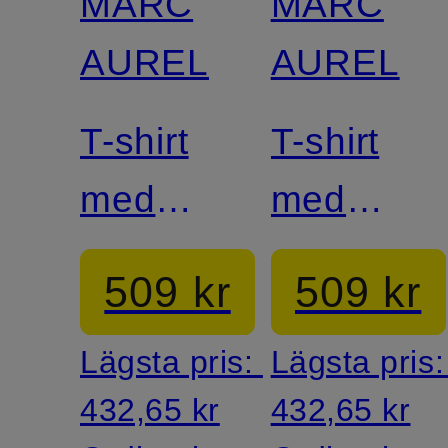
MARC
MARC
AUREL
AUREL
T-shirt
T-shirt
med
med
strass
smyckespä
509 kr
509 kr
Lägsta pris:
Lägsta pris
432,65 kr
432,65 kr