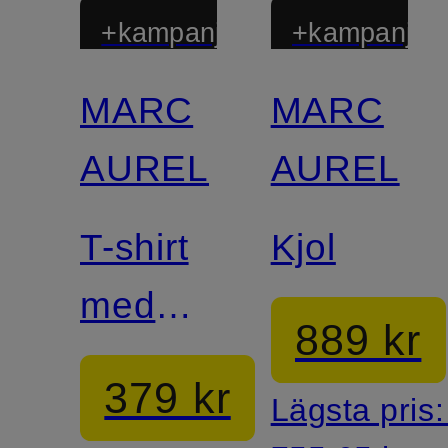
+kampanjrabatt
+kampanjrab
MARC
MARC
AUREL
AUREL
T-shirt
Kjol
med
889 kr
smyckespärlor
379 kr
Lägsta pris