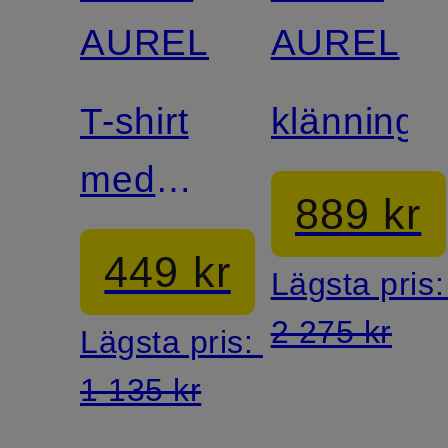
AUREL
AUREL
T-shirt
klänning
med
889 kr
smyckestenar
449 kr
Lägsta pris
2 275 kr
Lägsta pris:
1 135 kr