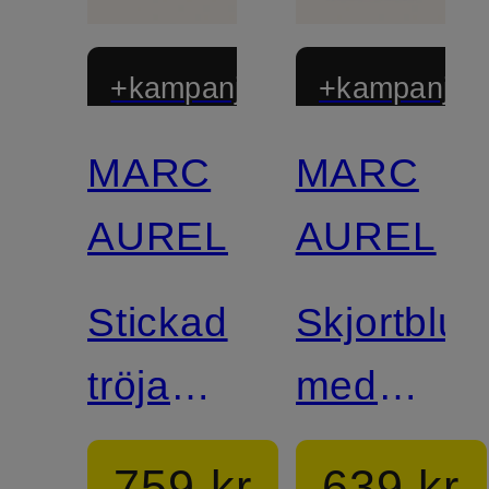
+kampanjrabatt
+kampanjrab
MARC
MARC
AUREL
AUREL
Stickad
Skjortblus
tröja
med
med
volanger
759 kr
639 kr