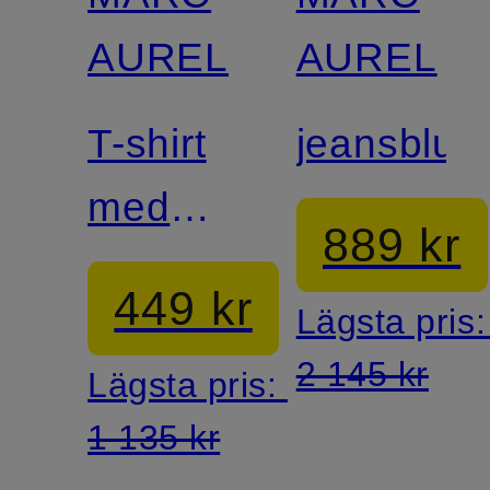
AUREL
AUREL
T-shirt
jeansblus
med
889 kr
smyckestenar
449 kr
Lägsta pris
2 145 kr
Lägsta pris:
1 135 kr