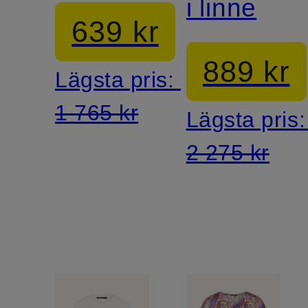
i linne
639 kr
889 kr
Lägsta pris:
1 765 kr
Lägsta pris
2 275 kr