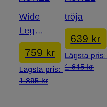
Wide
tröja
Leg
639 kr
Jeans
759 kr
Lägsta pris
1 645 kr
Lägsta pris:
1 895 kr