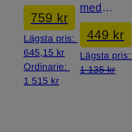
med
759 kr
smyckest
449 kr
Lägsta pris:
645,15 kr
Lägsta pris
Ordinarie:
1 135 kr
1 515 kr