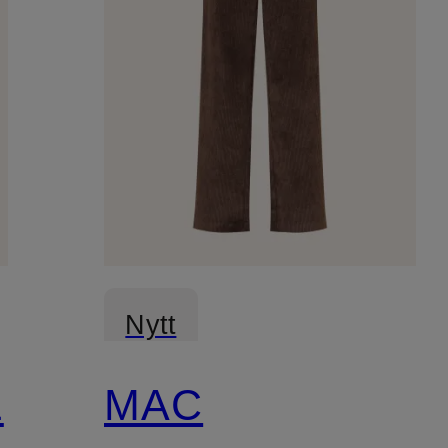
Nytt
E
MAC