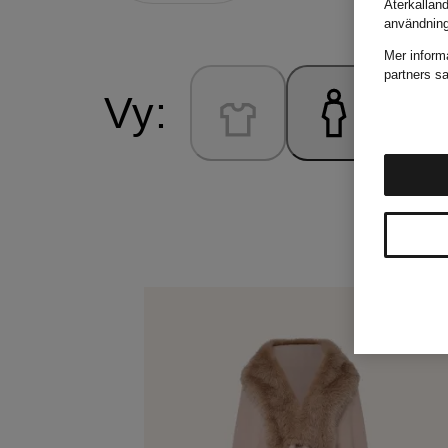
Återkallan
användnin
Mer inform
partners sa
Vy: