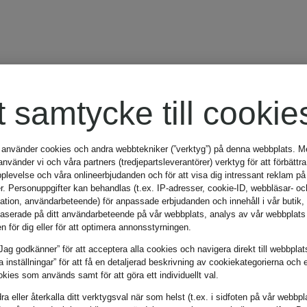
t samtycke till cookie
 använder cookies och andra webbtekniker (”verktyg”) på denna webbplats. Me
vänder vi och våra partners (tredjepartsleverantörer) verktyg för att förbättra
plevelse och våra onlineerbjudanden och för att visa dig intressant reklam på
r. Personuppgifter kan behandlas (t.ex. IP-adresser, cookie-ID, webbläsar- oc
mation, användarbeteende) för anpassade erbjudanden och innehåll i vår butik
aserade på ditt användarbeteende på vår webbplats, analys av vår webbplats 
en för dig eller för att optimera annonsstyrningen.
Jag godkänner” för att acceptera alla cookies och navigera direkt till webbplat
la inställningar” för att få en detaljerad beskrivning av cookiekategorierna och 
kies som används samt för att göra ett individuellt val.
Märke
Färg
a eller återkalla ditt verktygsval när som helst (t.ex. i sidfoten på vår webbpl