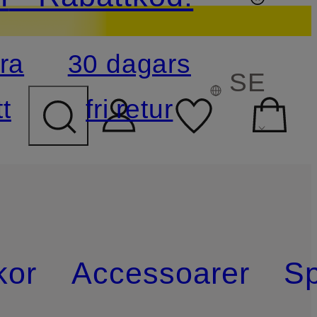
ra
30 dagars
ÖKFÄLTET
SE
t
fri retur
kor
Accessoarer
Sp