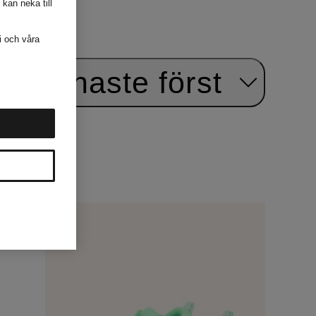
 kan neka till
i och våra
r:
Senaste först