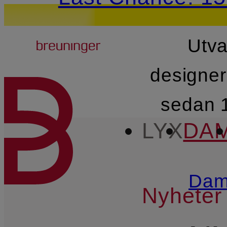
Breuninger
Utva
HOPPA TILL HUVUDINNE
designe
sedan 
LYX
DA
Da
Nyheter