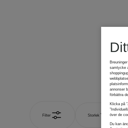
2 625 kr
Dit
Breuninger
samtycke an
shoppingup
webbplatse
platsinfor
annonser b
förbättra d
Klicka på ”
”Individuel
över de coo
Filter
Storlek
Du kan ändr