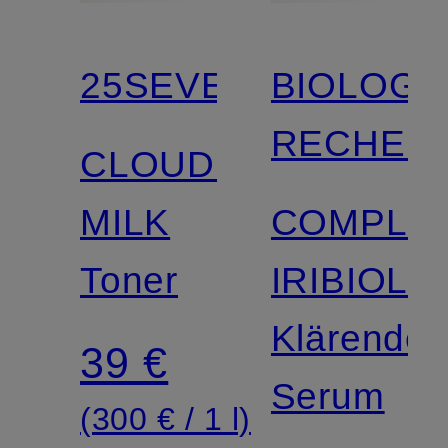
25SEVEN
BIOLOGI
RECHER
CLOUDED
MILK
COMPLE
Toner
IRIBIOL
Klärendes
39 €
Serum
(300 € / 1 l)