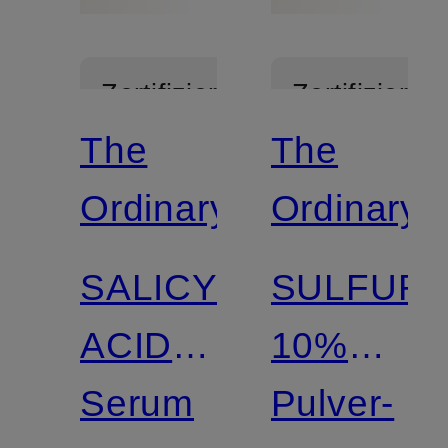
Zertifiziert
Zertifiziert
The
The
Ordinary.
Ordinary.
SALICYLIC
SULFUR
ACID
10%
2%
Serum
POWDER
Pulver-