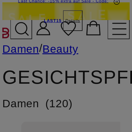
20€-Willkommensgutschein mit Beyond sichern
Last Chance: -15% extra auf Sale
- Code:
LAST15
Details
ZUM HAUPTINHALT ÜBE
/
Damen
Beauty
GESICHTSPF
Damen
120