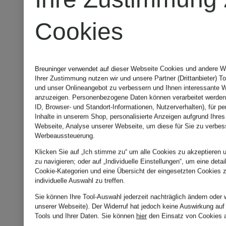
BIOTHERM
DR.
Cookies
EMI
AQUASOURCE
ARPA
Breuninger verwendet auf dieser Webseite Cookies und andere We
VITAMIN
BREAKO
Ihrer Zustimmung nutzen wir und unsere Partner (Drittanbieter) T
und unser Onlineangebot zu verbessern und Ihnen interessante 
SKIN
anzuzeigen. Personenbezogene Daten können verarbeitet werden 
GLOW
Feuchtigkeitspflege-
BALANC
ID, Browser- und Standort-Informationen, Nutzerverhalten), für pe
Inhalte in unserem Shop, personalisierte Anzeigen aufgrund Ihres
Webseite, Analyse unserer Webseite, um diese für Sie zu verbes
GEL
Gel
SET
Pflege-
Werbeaussteuerung.
Klicken Sie auf „Ich stimme zu“ um alle Cookies zu akzeptieren u
zu navigieren; oder auf „Individuelle Einstellungen“, um eine detai
CLEAR
Set
Cookie-Kategorien und eine Übersicht der eingesetzten Cookies z
23 €
individuelle Auswahl zu treffen.
SKIN
Sie können Ihre Tool-Auswahl jederzeit nachträglich ändern oder 
214 €
unserer Webseite). Der Widerruf hat jedoch keine Auswirkung auf
(766,67 € / 1 l)
Tools und Ihrer Daten.
Sie können
hier
den Einsatz von Cookies 