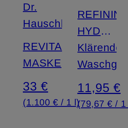
Dr.
REFININ
Hauschka
HYDRA
REVITALISIERENDE
TONER
Klärendes
MASKE
Waschgel
33 €
11,95 €
(1.100 € / 1 l)
(79,67 € / 1 