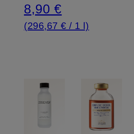
SQUALANE
8,90 €
(296,67 € / 1 l)