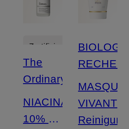
BIOLOGI
Zertifiziert
The
RECHER
Ordinary.
MASQUE
NIACINAMIDE
VIVANT
10% +
Reinigun