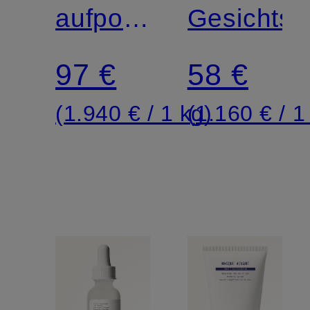
GEL
aufpolsternd
EXFOLIA
Gesichtsp
CRÈME
stärkend
MASK
97 €
58 €
(1.940 € / 1 kg)
(1.160 € / 1 