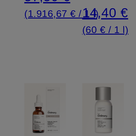
EXFOLIA
Serum
14,40 €
(1.916,67 € / 1 l)
TONER
(60 € / 1 l)