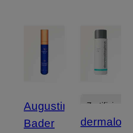
Augustinus
Zertifiziert
dermalogi
Bader