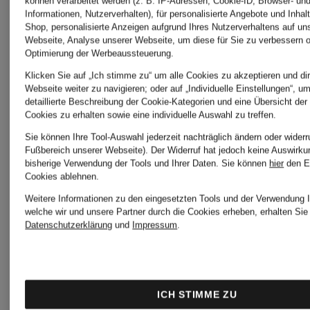
Lifestyle-
können verarbeitet werden (z. B. IP-Adressen, Cookie-ID, Browser- und
Informationen, Nutzerverhalten), für personalisierte Angebote und Inhal
Shop, personalisierte Anzeigen aufgrund Ihres Nutzerverhaltens auf un
Kompetenz
Webseite, Analyse unserer Webseite, um diese für Sie zu verbessern o
Optimierung der Werbeaussteuerung.
Klicken Sie auf „Ich stimme zu“ um alle Cookies zu akzeptieren und dir
seit 1881
Webseite weiter zu navigieren; oder auf „Individuelle Einstellungen“, u
detaillierte Beschreibung der Cookie-Kategorien und eine Übersicht der
Cookies zu erhalten sowie eine individuelle Auswahl zu treffen.
Exklusive
Sie können Ihre Tool-Auswahl jederzeit nachträglich ändern oder widerr
Fußbereich unserer Webseite). Der Widerruf hat jedoch keine Auswirku
Auswahl
bisherige Verwendung der Tools und Ihrer Daten.
Sie können
hier
den E
Cookies ablehnen.
kuratierter
Weitere Informationen zu den eingesetzten Tools und der Verwendung I
welche wir und unsere Partner durch die Cookies erheben, erhalten Sie 
Datenschutzerklärung
und
Impressum
.
Styles aus
mehr als 1460
ICH STIMME ZU