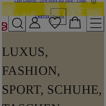
20€-Willkommensgutschein mit Beyond sichern
Last Chance: -15% extra auf Sale
- Code:
LAST15
Details
ZUM HAUPTINHALT ÜBE
LUXUS,
FASHION,
SPORT, SCHUHE,