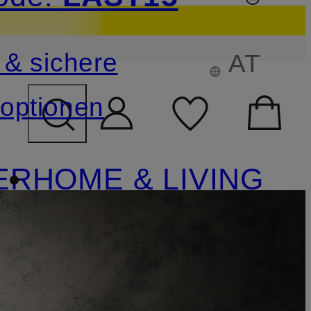
sichern
 & sichere
AT
FELD ÜBERSPRINGEN
optionen
ER
HOME & LIVING