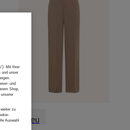
). Mit Ihrer
s und unser
eigen.
wser- und
nserem Shop,
 unserer
.
 weiter zu
ookie-
Neu
elle Auswahl