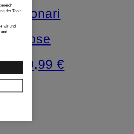
bereich
monari
ung der Tools
e wir und
und
Hose
99,99 €