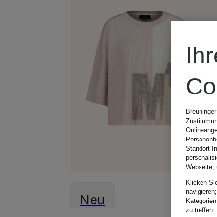
Ih
Co
Breuninger
Zustimmung
Onlineange
Personenbe
Standort-I
personalis
Webseite, 
Klicken Si
navigieren;
Neu
Kategorien
zu treffen.