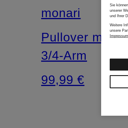
Sie können
monari
unserer We
und Ihrer 
Weitere In
unsere Par
Pullover mit
Impressu
3/4-Arm
99,99 €