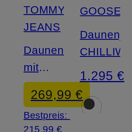
TOMMY
GOOSE
Zertifiziert
JEANS
Daunenja
Daunenmantel
CHILLIW
mit
1.295 €
abnehmbarem
269,99 €
Kunstfell
Bestpreis:
215,99 €