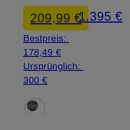
DOWN
1.395 €
209,99 €
SWEATER
Bestpreis:
178,49 €
Ursprünglich:
300 €