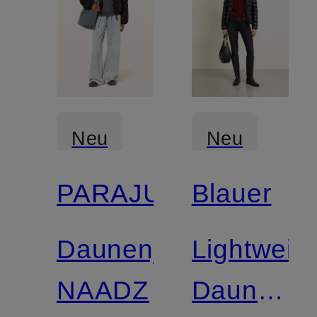
Neu
Neu
PARAJUMPERS
Blauer
Daunenjacke
Lightweigh
NAADZ
Daunenja