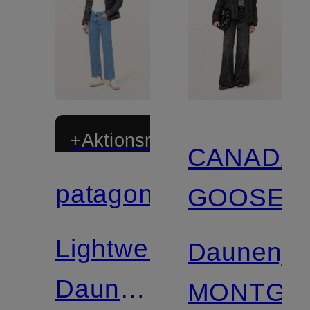
+Aktionsrabatt
CANADA
patagonia
GOOSE
Zertifiziert
Lightweight-
Daunenja
Daunenjacke
MONTGO