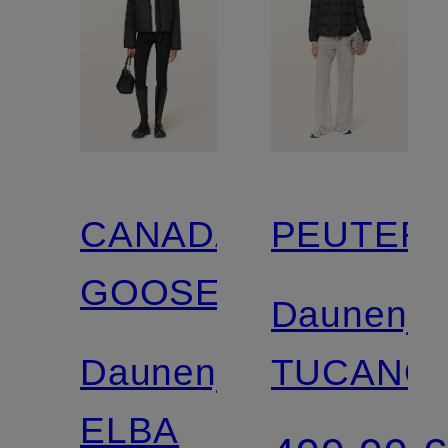
CANADA
PEUTER
GOOSE
Daunenja
Daunenjacke
TUCANO
ELBA