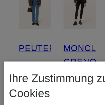
PEUTEREY
MONCLE
GRENOB
Lightweight-
Ihre Zustimmung z
Daunenjacke
Lightweigh
Cookies
FLAGSTAFF
Daunenja
489,99 €