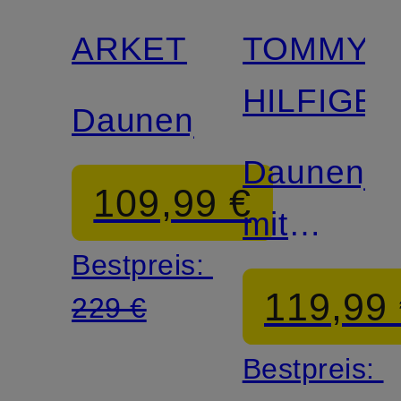
ARKET
TOMMY
HILFIGE
Daunenjacke
Daunenja
109,99 €
mit
Bestpreis:
abnehmb
119,99
229 €
Kunstfell
Bestpreis: