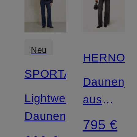
Neu
HERNO
SPORTALM
Daunenja
Lightweight-
aus
Daunenjacke
Samt
795 €
mit