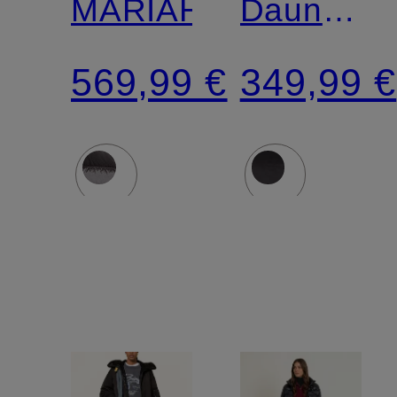
MARIAH
Daunenja
CHARME
569,99 €
349,99 €