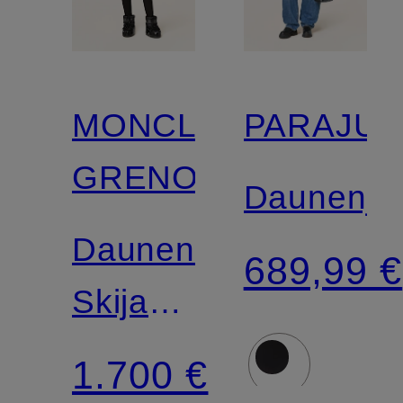
MONCLER
PARAJU
GRENOBLE
Daunenja
Daunen-
689,99 €
Skijacke
LAMOURA
1.700 €