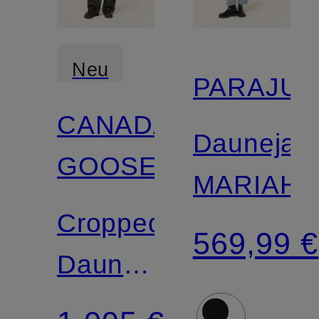
Neu
PARAJU
CANADA
Daunejac
GOOSE
MARIAH
Cropped-
569,99 €
Daunenjacke
GRANDVIEW