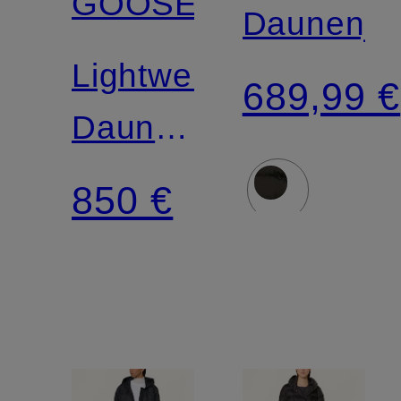
GOOSE
Daunenja
Lightweight-
689,99 €
Daunenjacke
AETHERA
850 €