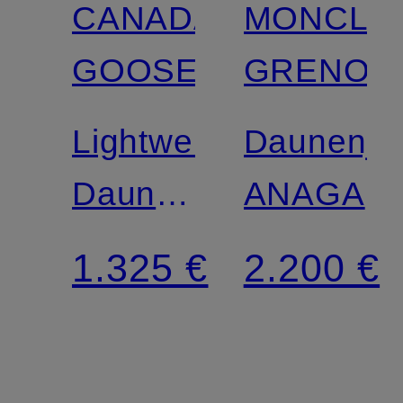
CANADA
MONCLE
GOOSE
GRENOB
Lightweight-
Daunenja
Daunenjacke
ANAGA
CYPRESS
1.325 €
2.200 €