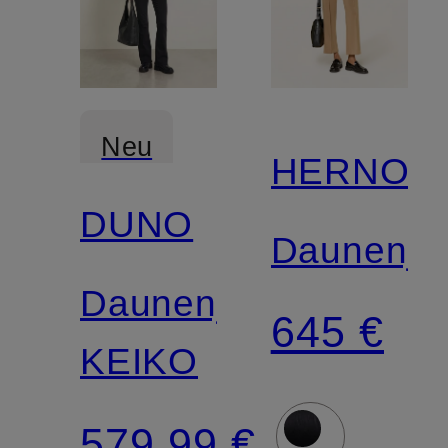
Neu
HERNO
DUNO
Daunenja
Daunenjacke
645 €
KEIKO
579,99 €