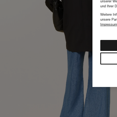
unserer We
und Ihrer 
Weitere In
unsere Par
Impressu