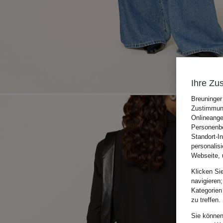
Ihre Zu
Breuninger
Zustimmung
Onlineange
Personenbe
Standort-I
personalis
Webseite, 
Klicken Si
navigieren;
Kategorien
zu treffen.
Sie können