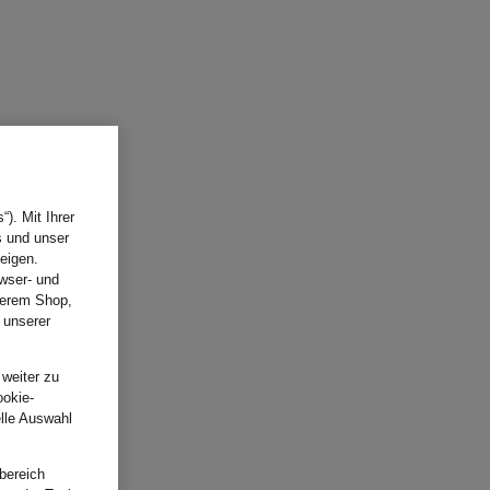
). Mit Ihrer
s und unser
eigen.
wser- und
nserem Shop,
 unserer
.
 weiter zu
ookie-
elle Auswahl
bereich