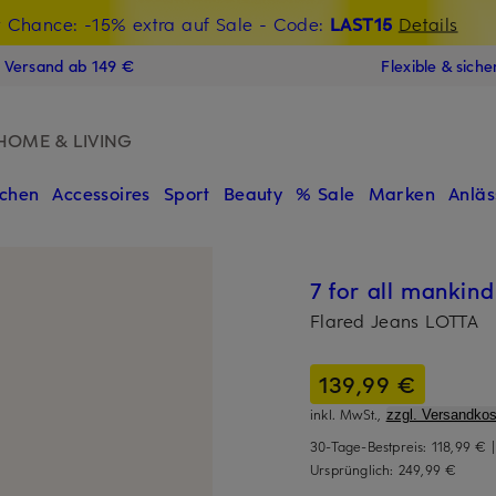
t Chance: -15% extra auf Sale
€-Willkommensgutschein mit Beyond sichern
- Code:
LAST15
Details
N
s Versand ab 149 €
Flexible & sich
HOME & LIVING
chen
Accessoires
Sport
Beauty
% Sale
Marken
Anläs
7 for all mankind
Flared Jeans LOTTA
139,99 €
inkl. MwSt.,
zzgl. Versandkos
30-Tage-Bestpreis:
118,99 €
Ursprünglich:
249,99 €