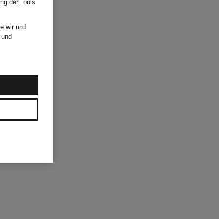
ung der Tools
e wir und
und