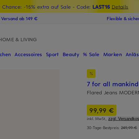
t Chance: -15% extra auf Sale
€-Willkommensgutschein mit Beyond sichern
- Code:
LAST15
Details
N
s Versand ab 149 €
Flexible & sich
HOME & LIVING
chen
Accessoires
Sport
Beauty
% Sale
Marken
Anläs
7 for all mankind
Flared Jeans MODE
99,99 €
inkl. MwSt.,
zzgl. Versandkos
30-Tage-Bestpreis:
249,99 €