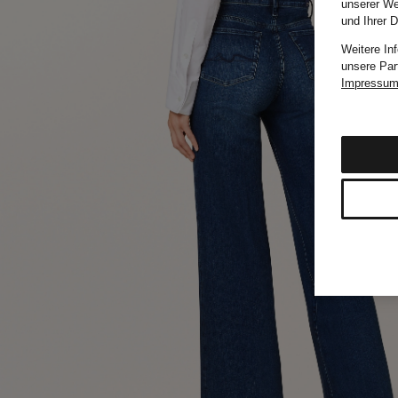
unserer We
und Ihrer 
Weitere In
unsere Par
Impressu