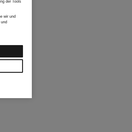
ung der Tools
e wir und
und