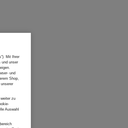
). Mit Ihrer
s und unser
eigen.
wser- und
nserem Shop,
 unserer
.
 weiter zu
ookie-
elle Auswahl
bereich