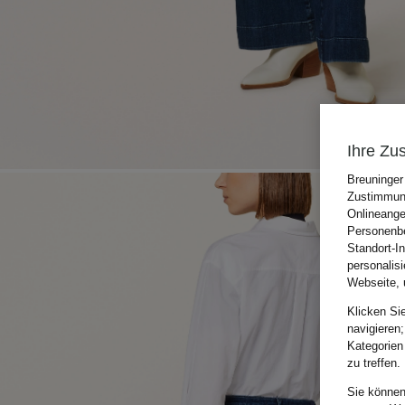
Ihre Zu
Breuninger
Zustimmung
Onlineange
Personenbe
Standort-I
personalis
Webseite, 
Klicken Si
navigieren;
Kategorien
zu treffen.
Sie können