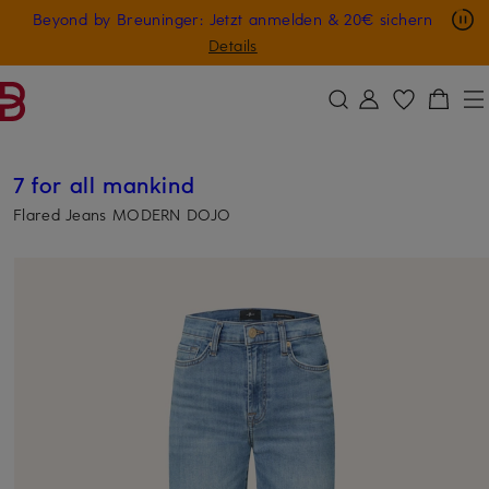
Nur in der App: -10 € auf digitale Geschenkkarten
Beyond by Breuninger: Jetzt anmelden & 20€ sichern
ZUM HAUPTINHALT ÜBERSPRINGEN
ZUM SUCHFELD ÜBERSPRINGE
GESCHENK20
Details
7 for all mankind
Flared Jeans MODERN DOJO