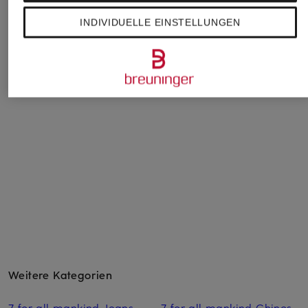
INDIVIDUELLE EINSTELLUNGEN
Buena Vista
TRUE RELIGION
ba&sh
Straight Jeans
Flared Jeans MIJA
Flared Jeans RANJ
89,99 €
259,99 €
215 €
Weitere Kategorien
7 for all mankind Jeans
7 for all mankind Chinos