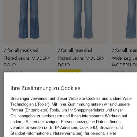
7 for all mankind
7 for all mankind
7 for all ma
Flared Jeans MODERN
Flared Jeans MODERN
Wide Leg J
DOJO
DOJO
MODERN D
259,99 €
259,99 €
149,99 €
Bestpreis:
127,49 €
Ursprünglich:
249,99 €
Ihre Zustimmung zu Cookies
Breuninger verwendet auf dieser Webseite Cookies und andere Web-
Technologien („Tools“). Mit Ihrer Zustimmung nutzen wir und unsere
ÄHNLICHE ARTIKEL ENTDECKEN
Partner (Drittanbieter) Tools, um Ihr Shoppingerlebnis und unser
Onlineangebot zu verbessern und Ihnen interessante Werbung auf
anderen Seiten anzuzeigen. Personenbezogene Daten können
verarbeitet werden (z. B. IP-Adressen, Cookie-ID, Browser- und
Standort-Informationen, Nutzerverhalten), für personalisierte