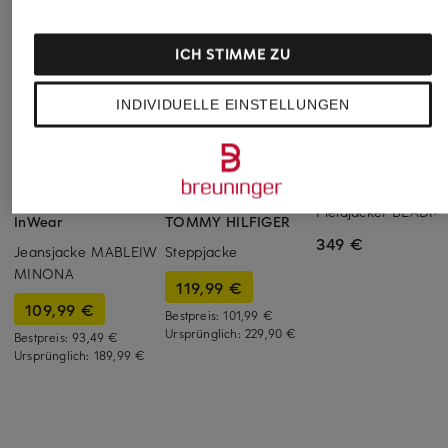
ICH STIMME ZU
INDIVIDUELLE EINSTELLUNGEN
Barbour
+Aktionsrabatt
+Aktionsrabatt
Fieldjacket BEADNE
InWear
TOMMY HILFIGER
349 €
Jeansjacke MABLEIW
Steppjacke
MINONA
119,99 €
109,99 €
Bestpreis:
101,99 €
Ursprünglich:
229,90 €
Bestpreis:
93,49 €
Ursprünglich:
189,99 €