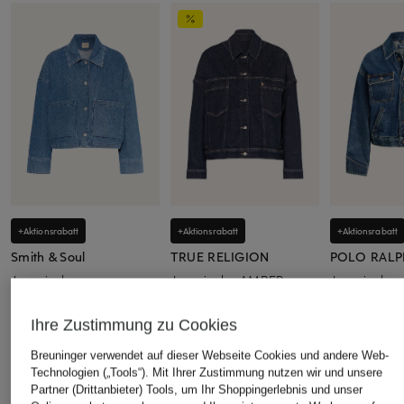
+Aktionsrabatt
+Aktionsrabatt
+Aktionsrabatt
Smith & Soul
TRUE RELIGION
POLO RALP
Jeansjacke
Jeansjacke AMBER
Jeansjacke
79,99 €
129,99 €
169,99 €
Ihre Zustimmung zu Cookies
Bestpreis:
67,99 €
Bestpreis:
279,99 €
Bestpreis:
152
Ursprünglich:
119,99 €
Ursprünglich:
Breuninger verwendet auf dieser Webseite Cookies und andere Web-
Technologien („Tools“). Mit Ihrer Zustimmung nutzen wir und unsere
Partner (Drittanbieter) Tools, um Ihr Shoppingerlebnis und unser