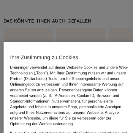
DAS KÖNNTE IHNEN AUCH GEFALLEN
Ihre Zustimmung zu Cookies
Breuninger verwendet auf dieser Webseite Cookies und andere Web-
Technologien („Tools“). Mit Ihrer Zustimmung nutzen wir und unsere
Partner (Drittanbieter) Tools, um Ihr Shoppingerlebnis und unser
Onlineangebot zu verbessern und Ihnen interessante Werbung auf
anderen Seiten anzuzeigen. Personenbezogene Daten können
verarbeitet werden (z. B. IP-Adressen, Cookie-ID, Browser- und
Acne Studios
JACQUEMUS
Standort-Informationen, Nutzerverhalten), für personalisierte
+Aktionsrabatt
Angebote und Inhalte in unserem Shop, personalisierte Anzeigen
Mütze
Mütze LE BONNET
ISABEL MA
aufgrund Ihres Nutzerverhaltens auf unserer Webseite, Analyse
GROS GRAIN mit
160 €
unserer Webseite, um diese für Sie zu verbessern oder zur
Mütze ZAM
Alpaka
Optimierung der Werbeaussteuerung.
80 €
190 €