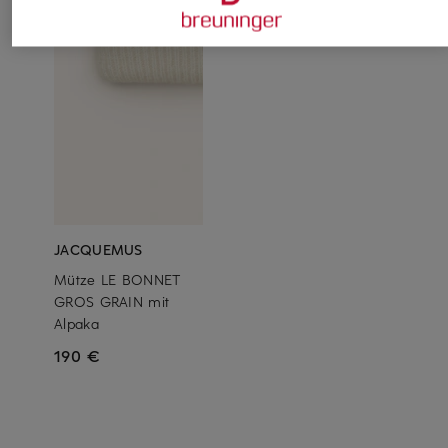
JACQUEMUS
Mütze LE BONNET
GROS GRAIN mit
Alpaka
190 €