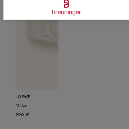
LOEWE
Mütze
290 €