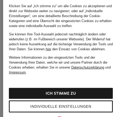
Mütze
Mütze LE BONNET
Ledergürtel
GROS GRAIN mit
Wenden
Klicken Sie auf „Ich stimme zu“ um alle Cookies zu akzeptieren und
160 €
direkt zur Webseite weiter zu navigieren; oder auf „Individuelle
Alpaka
370 €
Einstellungen“, um eine detaillierte Beschreibung der Cookie-
190 €
Kategorien und eine Übersicht der eingesetzten Cookies zu erhalten
sowie eine individuelle Auswahl zu treffen.
Sie können Ihre Tool-Auswahl jederzeit nachträglich ändern oder
widerrufen (z.B. im Fußbereich unserer Webseite). Der Widerruf hat
jedoch keine Auswirkung auf die bisherige Verwendung der Tools und
ÄHNLICHE ARTIKEL ENTDECKEN
Ihrer Daten.
Sie können
hier
den Einsatz von Cookies ablehnen.
Weitere Informationen zu den eingesetzten Tools und der
Verwendung Ihrer Daten, welche wir und unsere Partner durch die
Cookies erheben, erhalten Sie in unserer
Datenschutzerklärung
und
Impressum
.
ICH STIMME ZU
INDIVIDUELLE EINSTELLUNGEN