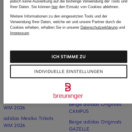
jedoch keine Auswirkung auf die bisherige Verwendung der Tools und
Ihrer Daten.
Sie können
hier
den Einsatz von Cookies ablehnen.
Weitere Informationen zu den eingesetzten Tools und der
Verwendung Ihrer Daten, welche wir und unsere Partner durch die
Cookies erheben, erhalten Sie in unserer
Datenschutzerklärung
und
Weitere Kategorien
Impressum
.
adidas Argentinien
adidas Spanien Trikots
Trikots WM 2026
WM 2026
ICH STIMME ZU
adidas Deutschland
adidas Spezial in
Trikots WM 2026
Schwarz
INDIVIDUELLE EINSTELLUNGEN
adidas Italien Trikots WM
adidas Tennisschuhe
2026
adidas WM Trikots 2026
adidas Kolumbien Trikots
Beige adidas Originals
WM 2026
CAMPUS
adidas Mexiko Trikots
Beige adidas Originals
WM 2026
GAZELLE