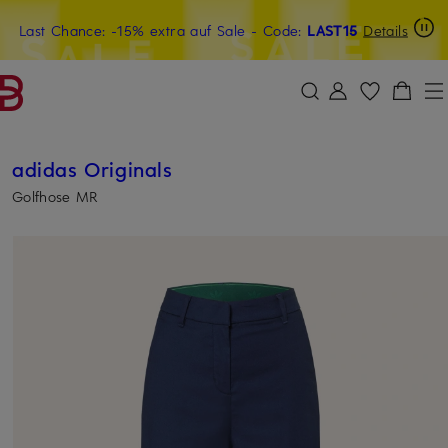
Last Chance: -15% extra auf Sale
20€-Willkommensgutschein mit Beyond sichern
- Code:
LAST15
Details
ZUM HAUPTINHALT ÜBERSPRINGEN
ZUM SUCHFELD ÜBERSPRINGE
adidas Originals
Golfhose MR