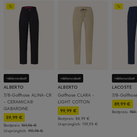
+Aktionsrabatt
+Aktionsrabatt
+Aktionsrabatt
ALBERTO
ALBERTO
LACOSTE
7/8-Golfhose ALINA-CR
Golfhose CLARA -
7/8-Golfhos
- CERAMICA®
LIGHT COTTON
89,99 €
GABARDINE
99,99 €
Bestpreis:
150
59,99 €
Bestpreis:
84,99 €
Ursprünglich:
139,95 €
Bestpreis:
101,96 €
Ursprünglich:
119,95 €