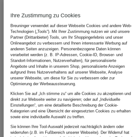
Ihre Zustimmung zu Cookies
Breuninger verwendet auf dieser Webseite Cookies und andere Web-
Technologien („Tools“). Mit Ihrer Zustimmung nutzen wir und unsere
Partner (Drittanbieter) Tools, um Ihr Shoppingerlebnis und unser
Onlineangebot zu verbessern und Ihnen interessante Werbung auf
anderen Seiten anzuzeigen. Personenbezogene Daten können
verarbeitet werden (z. B. IP-Adressen, Cookie-ID, Browser- und
Standort-Informationen, Nutzerverhalten), für personalisierte
RLX RALPH LAUREN
+Aktionsrabatt
+Aktionsrabatt
Angebote und Inhalte in unserem Shop, personalisierte Anzeigen
Golfhose
aufgrund Ihres Nutzerverhaltens auf unserer Webseite, Analyse
LACOSTE
VAUDE
unserer Webseite, um diese für Sie zu verbessern oder zur
195 €
7/8-Golfhose
Trekkinghose
Optimierung der Werbeaussteuerung.
SKOMER PANTS III
Klicken Sie auf „Ich stimme zu“ um alle Cookies zu akzeptieren und
89,99 €
direkt zur Webseite weiter zu navigieren; oder auf „Individuelle
79,99 €
Bestpreis:
150 €
Einstellungen“, um eine detaillierte Beschreibung der Cookie-
Bestpreis:
67,99 €
Kategorien und eine Übersicht der eingesetzten Cookies zu erhalten
Ursprünglich:
100 €
sowie eine individuelle Auswahl zu treffen.
Sie können Ihre Tool-Auswahl jederzeit nachträglich ändern oder
widerrufen (z.B. im Fußbereich unserer Webseite). Der Widerruf hat