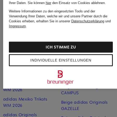
Ihrer Daten.
Sie können
hier
den Einsatz von Cookies ablehnen.
Weitere Informationen zu den eingesetzten Tools und der
Verwendung Ihrer Daten, welche wir und unsere Partner durch die
Cookies erheben, erhalten Sie in unserer
Datenschutzerklärung
und
Weitere Kategorien
Impressum
.
adidas Argentinien
adidas Spanien Trikots
Trikots WM 2026
WM 2026
ICH STIMME ZU
adidas Deutschland
adidas Spezial in
Trikots WM 2026
Schwarz
INDIVIDUELLE EINSTELLUNGEN
adidas Italien Trikots WM
adidas Tennisschuhe
2026
adidas WM Trikots 2026
adidas Kolumbien Trikots
Beige adidas Originals
WM 2026
CAMPUS
adidas Mexiko Trikots
Beige adidas Originals
WM 2026
GAZELLE
adidas Originals