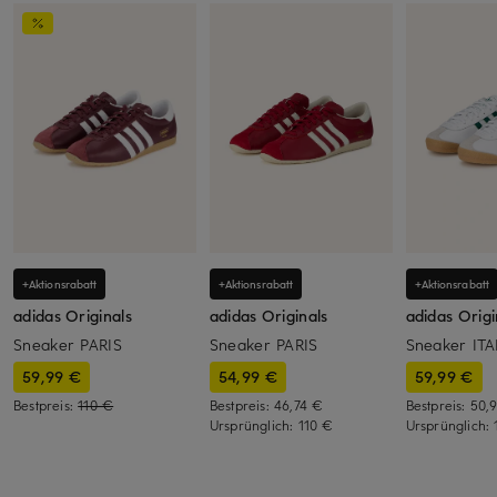
+Aktionsrabatt
+Aktionsrabatt
+Aktionsrabatt
adidas Originals
adidas Originals
adidas Origi
Sneaker PARIS
Sneaker PARIS
Sneaker ITA
59,99 €
54,99 €
59,99 €
Bestpreis:
110 €
Bestpreis:
46,74 €
Bestpreis:
50,
Ursprünglich:
110 €
Ursprünglich: