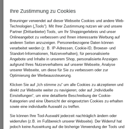
Ihre Zustimmung zu Cookies
Breuninger verwendet auf dieser Webseite Cookies und andere Web-
Technologien („Tools“). Mit Ihrer Zustimmung nutzen wir und unsere
Partner (Drittanbieter) Tools, um Ihr Shoppingerlebnis und unser
Onlineangebot zu verbessern und Ihnen interessante Werbung auf
anderen Seiten anzuzeigen. Personenbezogene Daten können
verarbeitet werden (z. B. IP-Adressen, Cookie-ID, Browser- und
Standort-Informationen, Nutzerverhalten), für personalisierte
+Aktionsrabatt
+Aktionsrabatt
+Aktionsrabatt
Angebote und Inhalte in unserem Shop, personalisierte Anzeigen
adidas Originals
GANT
adidas Originals
aufgrund Ihres Nutzerverhaltens auf unserer Webseite, Analyse
unserer Webseite, um diese für Sie zu verbessern oder zur
Sneaker ADIRACER
Sneaker BAYLLE
Sneaker HANDBAL
Optimierung der Werbeaussteuerung.
LO
SPEZIAL
59,99 €
Klicken Sie auf „Ich stimme zu“ um alle Cookies zu akzeptieren und
69,99 €
59,99 €
direkt zur Webseite weiter zu navigieren; oder auf „Individuelle
Bestpreis:
119,95 €
Einstellungen“, um eine detaillierte Beschreibung der Cookie-
Bestpreis:
59,49 €
Bestpreis:
110 €
Kategorien und eine Übersicht der eingesetzten Cookies zu erhalten
Ursprünglich:
120 €
sowie eine individuelle Auswahl zu treffen.
Sie können Ihre Tool-Auswahl jederzeit nachträglich ändern oder
widerrufen (z.B. im Fußbereich unserer Webseite). Der Widerruf hat
jedoch keine Auswirkung auf die bisherige Verwendung der Tools und