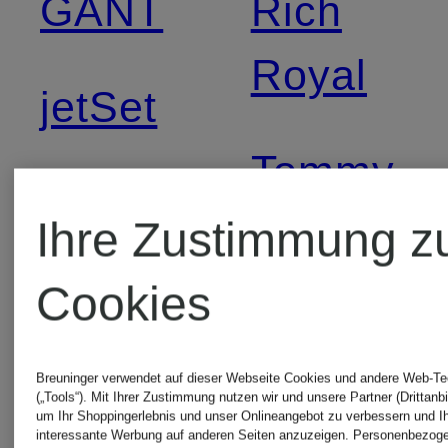
GANT
Rich
Royal
jetSet
Tommy
Juvia
Jeans
Ihre Zustimmung z
Lacoste
Cookies
Windsor
Breuninger verwendet auf dieser Webseite Cookies und andere Web-Te
Lilienfels
(„Tools“). Mit Ihrer Zustimmung nutzen wir und unsere Partner (Drittanbi
um Ihr Shoppingerlebnis und unser Onlineangebot zu verbessern und I
interessante Werbung auf anderen Seiten anzuzeigen. Personenbezog