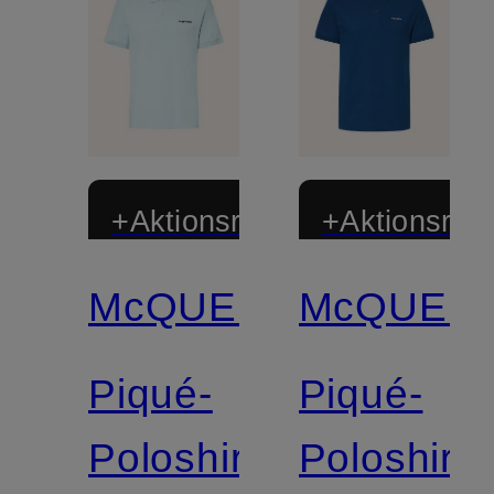
+Aktionsrabatt
+Aktionsraba
McQUEEN
McQUEE
Piqué-
Piqué-
Poloshirt
Poloshirt