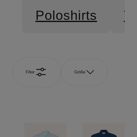
Poloshirts
T-
Filter
Größe