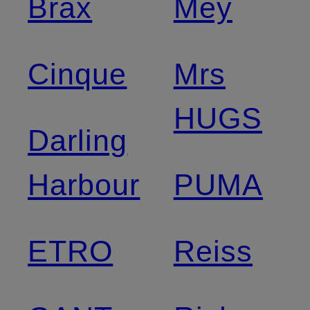
Brax
Mey
Cinque
Mrs
HUGS
Darling
Harbour
PUMA
ETRO
Reiss