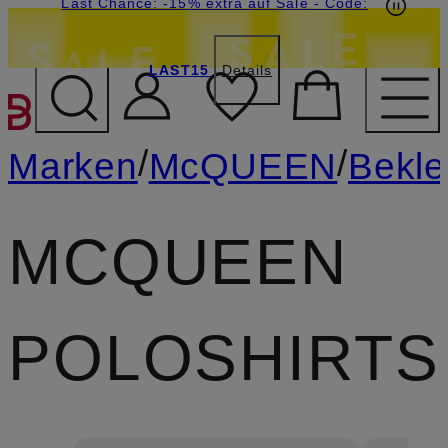
20€-Willkommensgutschein mit Beyond sichern
Last Chance: -15% extra auf Sale
- Code:
LAST15
Details
ZUM HAUPTINHALT ÜBE
/
/
Marken
McQUEEN
Bekle
MCQUEEN
POLOSHIRTS