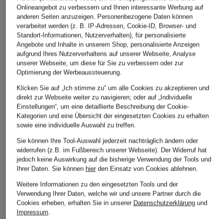
Onlineangebot zu verbessern und Ihnen interessante Werbung auf
anderen Seiten anzuzeigen. Personenbezogene Daten können
verarbeitet werden (z. B. IP-Adressen, Cookie-ID, Browser- und
STILVOLLE EMPFEHLUNGEN FÜR SIE
Standort-Informationen, Nutzerverhalten), für personalisierte
Angebote und Inhalte in unserem Shop, personalisierte Anzeigen
aufgrund Ihres Nutzerverhaltens auf unserer Webseite, Analyse
unserer Webseite, um diese für Sie zu verbessern oder zur
Optimierung der Werbeaussteuerung.
Klicken Sie auf „Ich stimme zu“ um alle Cookies zu akzeptieren und
direkt zur Webseite weiter zu navigieren; oder auf „Individuelle
Einstellungen“, um eine detaillierte Beschreibung der Cookie-
Kategorien und eine Übersicht der eingesetzten Cookies zu erhalten
sowie eine individuelle Auswahl zu treffen.
Sie können Ihre Tool-Auswahl jederzeit nachträglich ändern oder
widerrufen (z.B. im Fußbereich unserer Webseite). Der Widerruf hat
jedoch keine Auswirkung auf die bisherige Verwendung der Tools und
+Aktionsrabatt
+Aktionsrabatt
+Aktionsrabatt
Ihrer Daten.
Sie können
hier
den Einsatz von Cookies ablehnen.
McQUEEN
McQUEEN
McQUEEN
Weitere Informationen zu den eingesetzten Tools und der
Lederjacke
Piqué-Poloshirt
Sweatshirt
Verwendung Ihrer Daten, welche wir und unsere Partner durch die
Cookies erheben, erhalten Sie in unserer
Datenschutzerklärung
und
1.999 €
199 €
499 €
Impressum
.
Bestpreis:
1.699,15 €
Bestpreis:
169,15 €
Bestpreis:
424