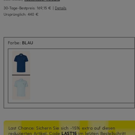
30-Tage-Bestpreis:
169,15 €
|
Details
Ursprünglich:
440 €
Farbe:
BLAU
Last Chance: Sichern Sie sich -15% extra auf diesen
reduzierten Artikel. Code
LAST15
im letzten Bestellschritt