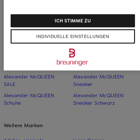
Ursprünglich:
3.700 €
Ursprünglich:
440 €
Ursprünglich:
ICH STIMME ZU
INDIVIDUELLE EINSTELLUNGEN
Weitere Kategorien
Alexander McQUEEN
Alexander McQUEEN
SALE
Sneaker
Alexander McQUEEN
Alexander McQUEEN
Schuhe
Sneaker Schwarz
Weitere Marken
Adidas-originals
Luisa Cerano