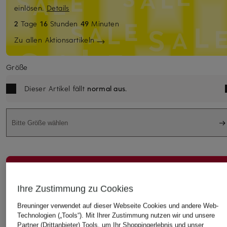
einlösen.
Details
2
Tage
16
Stunden
49
Minuten
Zu allen Aktionsartikeln
Größe
Dieser Artikel fällt
normal aus
.
Bitte Größe wählen
IN DEN WARENKORB
Ihre Zustimmung zu Cookies
Breuninger verwendet auf dieser Webseite Cookies und andere Web-
Technologien („Tools“). Mit Ihrer Zustimmung nutzen wir und unsere
Partner (Drittanbieter) Tools, um Ihr Shoppingerlebnis und unser