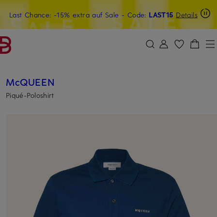
Last Chance: -15% extra auf Sale
20€-Willkommensgutschein mit Beyond sichern
- Code:
LAST15
Details
ZUM HAUPTINHALT ÜBERSPRINGEN
ZUM SUCHFELD ÜBERSPRINGE
McQUEEN
Piqué-Poloshirt