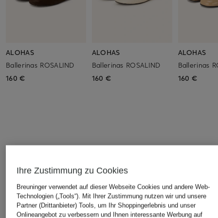
ALOHAS
ALOHAS
ALOHAS
Ballerinas ROSALIND
Ballerinas ROSALIND
Ballerinas 
160 €
160 €
160 €
ÄHNLICHE ARTIKEL ENTDECKEN
Ihre Zustimmung zu Cookies
Breuninger verwendet auf dieser Webseite Cookies und andere Web-
Technologien („Tools“). Mit Ihrer Zustimmung nutzen wir und unsere
Partner (Drittanbieter) Tools, um Ihr Shoppingerlebnis und unser
Onlineangebot zu verbessern und Ihnen interessante Werbung auf